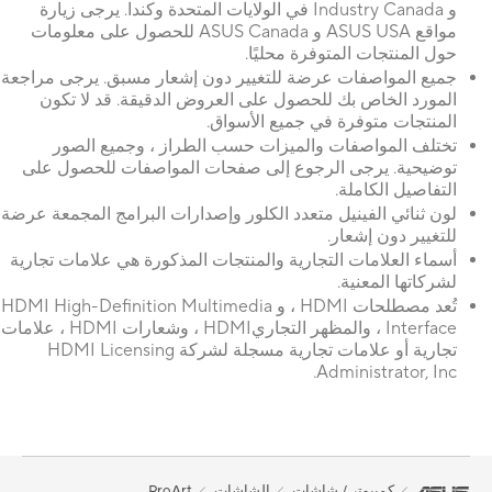
و Industry Canada في الولايات المتحدة وكندا. يرجى زيارة
مواقع ASUS USA و ASUS Canada للحصول على معلومات
حول المنتجات المتوفرة محليًا.
جميع المواصفات عرضة للتغيير دون إشعار مسبق. يرجى مراجعة
المورد الخاص بك للحصول على العروض الدقيقة. قد لا تكون
المنتجات متوفرة في جميع الأسواق.
تختلف المواصفات والميزات حسب الطراز ، وجميع الصور
توضيحية. يرجى الرجوع إلى صفحات المواصفات للحصول على
التفاصيل الكاملة.
لون ثنائي الفينيل متعدد الكلور وإصدارات البرامج المجمعة عرضة
للتغيير دون إشعار.
أسماء العلامات التجارية والمنتجات المذكورة هي علامات تجارية
لشركاتها المعنية.
تُعد مصطلحات HDMI ، و HDMI High-Definition Multimedia
Interface ، والمظهر التجاريHDMI ، وشعارات HDMI ، علامات
تجارية أو علامات تجارية مسجلة لشركة HDMI Licensing
Administrator, Inc.
كمبيوتر / شاشات
الشاشات
ProArt