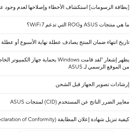
[بطاقة الرسومات] استكشاف الأخطاء وإصلاحها لعدم وجود 
ما هي منتجات ASUS وROG التي تدعم WiFi 7؟
تاريخ انتهاء ضمان المنتج يصادف عطلة نهاية الأسبوع أو عطلة
يظهر إشعار "لقد قامت Windows بحماية جها
من الموقع الرسمي لـ ASUS
إرشادات تصوير الجهاز قبل الشحن
معايير الضرر الناتج عن المستخدم (CID) لمنتجات ASUS
كيفية تنزيل شهادة إعلان المطابقة (CE Declaration of Conformity) من موقع ASUS؟