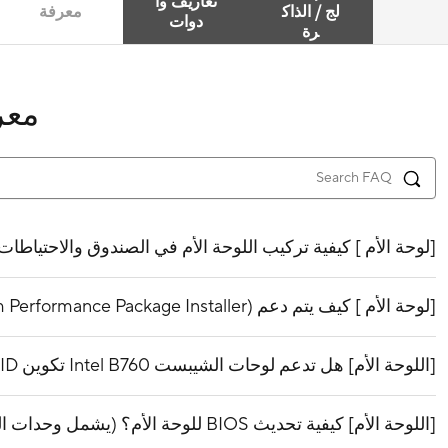
تعاريف وا
لج / الذاك
معرفة
دوات
رة
معر
[لوحة الأم ] كيفية تركيب اللوحة الأم في الصندوق والاحتياطات
[لوحة الأم ] كيف يتم دعم IPPP (Intel® Platform Performance Package Installer)؟
[اللوحة الأم] هل تدعم لوحات الشيبست Intel B760 تكوين RAID لأقراص PCIe M.2؟
[اللوحة الأم] كيفية تحديث BIOS للوحة الأم؟ (يشمل وحدات المعالجة المركزية من أجيال مختلفة)