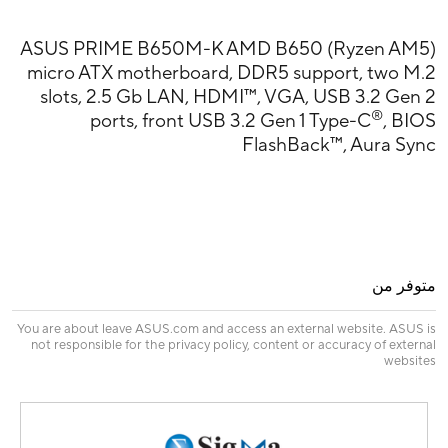
ASUS PRIME B650M-K AMD B650 (Ryzen AM5)
micro ATX motherboard, DDR5 support, two M.2
slots, 2.5 Gb LAN, HDMI™, VGA, USB 3.2 Gen 2
®
ports, front USB 3.2 Gen 1 Type-C
, BIOS
FlashBack™, Aura Sync
متوفر من
You are about leave ASUS.com and access an external website. ASUS is
not responsible for the privacy policy, content or accuracy of external
websites