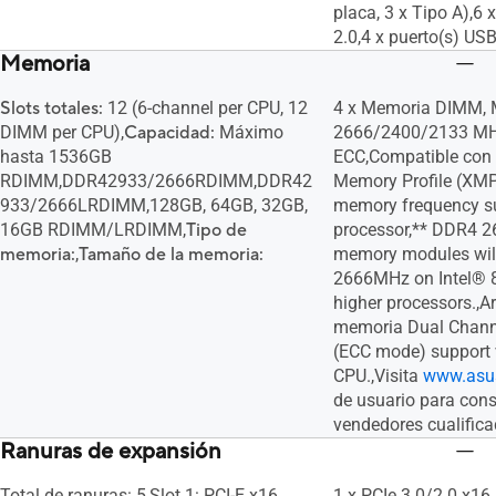
placa, 3 x Tipo A),6 
2.0,4 x puerto(s) USB
Memoria
Slots totales:
12 (6-channel per CPU, 12
4 x Memoria DIMM, 
DIMM per CPU),
Capacidad:
Máximo
2666/2400/2133 MH
hasta 1536GB
ECC,Compatible con 
RDIMM,DDR42933/2666RDIMM,DDR42
Memory Profile (XM
933/2666LRDIMM,128GB, 64GB, 32GB,
memory frequency su
16GB RDIMM/LRDIMM,
Tipo de
processor,** DDR4 
memoria:
,
Tamaño de la memoria:
memory modules will
2666MHz on Intel® 8
higher processors.,A
memoria Dual Chan
(ECC mode) support 
CPU.,Visita
www.asu
de usuario para consu
vendedores cualifica
Ranuras de expansión
Total de ranuras: 5,Slot 1: PCI-E x16
1 x PCIe 3.0/2.0 x1