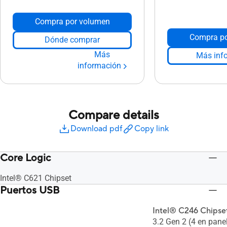
Compra por volumen
Compra po
Dónde comprar
Más
Más inf
información
Compare details
Download pdf
Copy link
Core Logic
Intel® C621 Chipset
Puertos USB
Intel® C246 Chipset
3.2 Gen 2 (4 en panel 