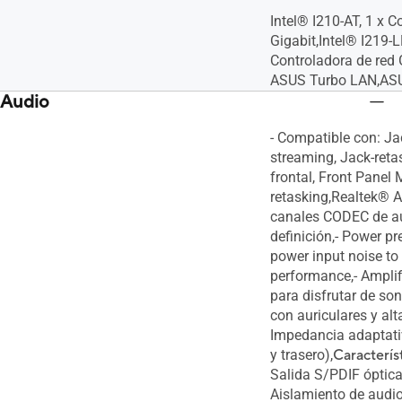
Intel® I210-AT, 1 x C
Gigabit,Intel® I219-L
Controladora de red G
ASUS Turbo LAN,AS
Audio
- Compatible con: Jac
streaming, Jack-reta
frontal, Front Panel 
retasking,Realtek®
canales CODEC de au
definición,- Power pr
power input noise to
performance,- Amplif
para disfrutar de son
con auriculares y alt
Impedancia adaptativ
y trasero),
Caracterís
Salida S/PDIF óptica 
Aislamiento de audio