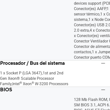
devices support (PCI
Conector(es) AAFP,1 
sensor térmico,1 x C
sistema,1 x Node Con
Conector(es) USB 2.
2.0 extra,4 x Conect
x Conector(es) venti
Conector Ventilador
Conector de aliment
contactos,1 x Jumpe
Conector puerto CO
Procesador / Bus del sistema
1 x Socket P (LGA 3647),1st and 2nd
Gen Xeon® Scalable Processor
®
®
Family,Intel
Xeon
W-3200 Processors
BIOS
128 Mb Flash ROM, U
SM BIOS 3.1, ACPI 6.