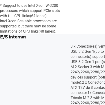
* Suggest to use Intel Xeon W-3200
processors which support PCIe slots
with full CPU links(64 lanes).
Intel Xeon Scalable processors are
supported, but there may be some
limitations of CPU links(48 lanes).
E/S internas
3 x Conector(es) vent
USB 3.2 Gen 1(up to
connector(s) support
USB 3.2 Gen 1 port(s
M.2 Socket 3 with M 
2242/2260/2280/22
devices support (bo
mode),2 x Conector 
ATX 12V de 8 contact
connector,1x Conect
Zócalo M.2 3 with M 
2242/2260/2280/22