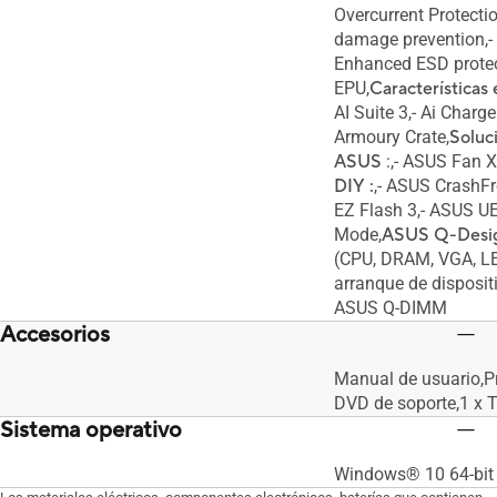
Overcurrent Protectio
damage prevention,-
Enhanced ESD protec
EPU,
Características
AI Suite 3,- Ai Charge
Armoury Crate,
Soluc
ASUS
:,- ASUS Fan X
DIY :
,- ASUS CrashFr
EZ Flash 3,- ASUS U
Mode,
ASUS Q-Desig
(CPU, DRAM, VGA, LE
arranque de dispositi
ASUS Q-DIMM
Accesorios
Manual de usuario,Pr
DVD de soporte,1 x T
Sistema operativo
Windows® 10 64-bit