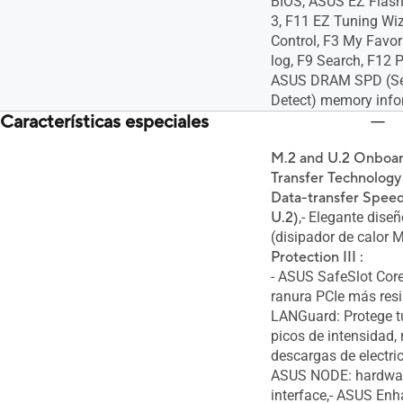
BIOS, ASUS EZ Flash
3, F11 EZ Tuning Wi
Control, F3 My Favor
log, F9 Search, F12 
ASUS DRAM SPD (Ser
Detect) memory info
Características especiales
M.2 and U.2 Onboar
Transfer Technology
Data-transfer Speed
U.2)
,- Elegante diseñ
(disipador de calor 
Protection III :
- ASUS SafeSlot Core
ranura PCIe más resi
LANGuard: Protege t
picos de intensidad,
descargas de electric
ASUS NODE: hardwar
interface,- ASUS E