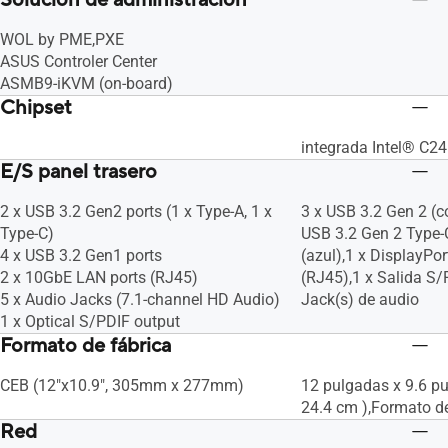
Solución de administración
WOL by PME,PXE
ASUS Controler Center
ASMB9-iKVM (on-board)
Chipset
integrada Intel® C2
E/S panel trasero
2 x USB 3.2 Gen2 ports (1 x Type-A, 1 x
3 x USB 3.2 Gen 2 (co
Type-C)
USB 3.2 Gen 2 Type-
4 x USB 3.2 Gen1 ports
(azul),1 x DisplayPo
2 x 10GbE LAN ports (RJ45)
(RJ45),1 x Salida S/
5 x Audio Jacks (7.1-channel HD Audio)
Jack(s) de audio
1 x Optical S/PDIF output
Formato de fábrica
CEB (12"x10.9", 305mm x 277mm)
12 pulgadas x 9.6 pu
24.4 cm ),Formato d
Red