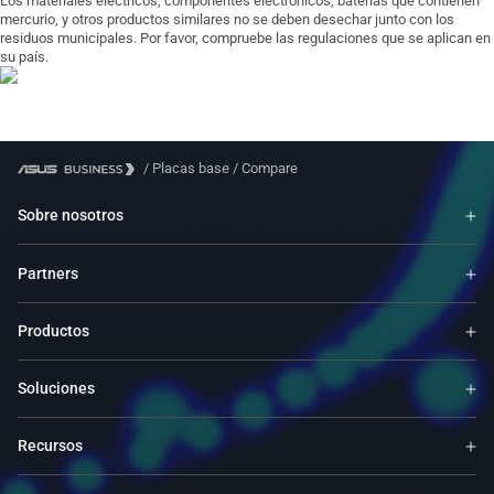
Los materiales eléctricos, componentes electrónicos, baterías que contienen
mercurio, y otros productos similares no se deben desechar junto con los
residuos municipales. Por favor, compruebe las regulaciones que se aplican en
su país.
/
Placas base
/
Compare
Sobre nosotros
Partners
Productos
Soluciones
Recursos