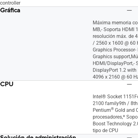
controller
Gráfica
Máxima memoria co
MB,- Soporta HDMI 1
resolución máx. de 
/ 2560 x 1600 @ 60 
Graphics Processor-
Graphics support,Múl
HDMI/DisplayPort,- 
DisplayPort 1.2 with
4096 x 2160 @ 60 H
CPU
Intel® Socket 1151F
2100 family9th / 8th
®
Pentium
Gold and C
procesadores,* Sopor
Boost Technology 2.0
tipo de CPU