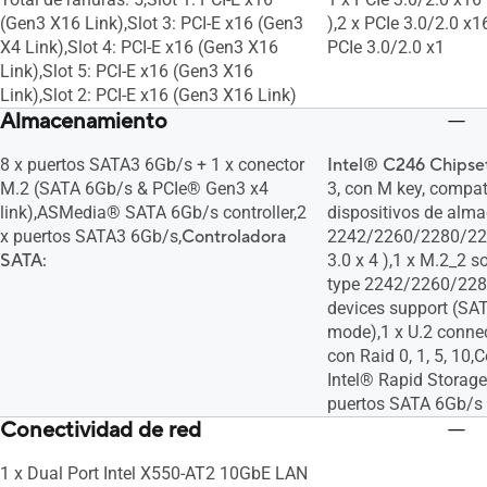
(Gen3 X16 Link),Slot 3: PCI-E x16 (Gen3
),2 x PCIe 3.0/2.0 x1
X4 Link),Slot 4: PCI-E x16 (Gen3 X16
PCIe 3.0/2.0 x1
Link),Slot 5: PCI-E x16 (Gen3 X16
Link),Slot 2: PCI-E x16 (Gen3 X16 Link)
Almacenamiento
8 x puertos SATA3 6Gb/s + 1 x conector
Intel® C246 Chipse
M.2 (SATA 6Gb/s & PCIe® Gen3 x4
3, con M key, compat
link),ASMedia® SATA 6Gb/s controller,2
dispositivos de alm
x puertos SATA3 6Gb/s,
Controladora
2242/2260/2280/22
SATA:
3.0 x 4 ),1 x M.2_2 s
type 2242/2260/228
devices support (SAT
mode),1 x U.2 conne
con Raid 0, 1, 5, 10
Intel® Rapid Storage
puertos SATA 6Gb/s
Conectividad de red
1 x Dual Port Intel X550-AT2 10GbE LAN