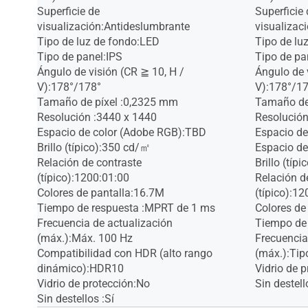
Superficie de
Superficie 
visualización:Antideslumbrante
visualizac
Tipo de luz de fondo:LED
Tipo de lu
Tipo de panel:IPS
Tipo de pa
Ángulo de visión (CR ≧ 10, H /
Ángulo de 
V):178°/178°
V):178°/1
Tamaño de píxel :0,2325 mm
Tamaño de
Resolución :3440 x 1440
Resolución
Espacio de color (Adobe RGB):TBD
Espacio de
Brillo (típico):350 cd/㎡
Espacio de
Relación de contraste
Brillo (típ
(típico):1200:01:00
Relación d
Colores de pantalla:16.7M
(típico):1
Tiempo de respuesta :MPRT de 1 ms
Colores de
Frecuencia de actualización
Tiempo de
(máx.):Máx. 100 Hz
Frecuencia
Compatibilidad con HDR (alto rango
(máx.):Tip
dinámico):HDR10
Vidrio de 
Vidrio de protección:No
Sin destell
Sin destellos :Sí