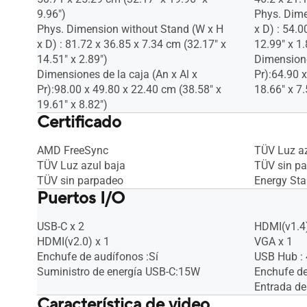
9.96")
Phys. Dime
Phys. Dimension without Stand (W x H
x D) : 54.0
x D) : 81.72 x 36.85 x 7.34 cm (32.17" x
12.99" x 1.
14.51" x 2.89")
Dimensione
Dimensiones de la caja (An x Al x
Pr):64.90 
Pr):98.00 x 49.80 x 22.40 cm (38.58" x
18.66" x 7.
19.61" x 8.82")
Certificado
AMD FreeSync
TÜV Luz az
TÜV Luz azul baja
TÜV sin p
TÜV sin parpadeo
Energy Sta
Puertos I/O
USB-C x 2
HDMI(v1.4)
HDMI(v2.0) x 1
VGA x 1
Enchufe de audífonos :Sí
USB Hub : 
Suministro de energía USB-C:15W
Enchufe de
Entrada de
Característica de video