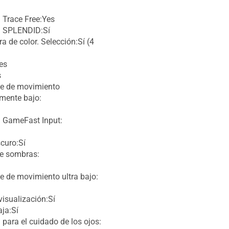
 Trace Free:Yes
a SPLENDID:Sí
a de color. Selección:Sí (4
es
s
e de movimiento
mente bajo:
 GameFast Input:
curo:Sí
e sombras:
 de movimiento ultra bajo:
visualización:Sí
aja:Sí
 para el cuidado de los ojos: