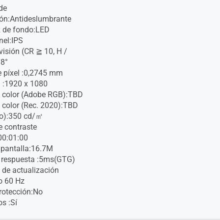
de
ión:Antideslumbrante
z de fondo:LED
nel:IPS
visión (CR ≧ 10, H /
78°
 píxel :0,2745 mm
 :1920 x 1080
 color (Adobe RGB):TBD
 color (Rec. 2020):TBD
ico):350 cd/㎡
e contraste
200:01:00
 pantalla:16.7M
 respuesta :5ms(GTG)
 de actualización
o 60 Hz
protección:No
os :Sí