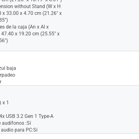
nsion without Stand (W x H
0 x 33.00 x 4.70 cm (21.26" x
85")
s de la caja (An x Al x
x 47.40 x 19.20 cm (25.55" x
56")
ul baja
arpadeo
r
 x 1
4x USB 3.2 Gen 1 Type-A
 audífonos :Sí
 audio para PC:Sí