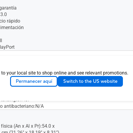
garantía
3.0
cio rápido
limentación
I
layPort
:Sí (+35° ~ -5°)
 to your local site to shop online and see relevant promotions.
es (+180° ~ -180°)
 (+90° ~ -90°)
Permanecer aquí
Switch to the US website
ltura :Sí
n pared VESA:100 x 100 mm
Kensington :Sí
o antibacteriano:N/A
ísica (An x Al x Pr):54.0 x
 cm (21.26" x 18.19" x 8.31")