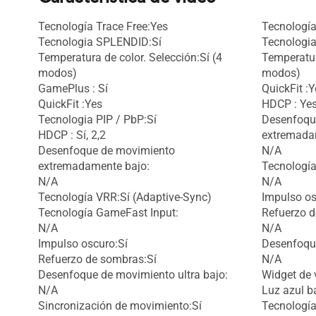
Tecnología Trace Free:Yes
Tecnología
Tecnologia SPLENDID:Sí
Tecnologi
Temperatura de color. Selección:Sí (4
Temperatur
modos)
modos)
GamePlus : Sí
QuickFit :Y
QuickFit :Yes
HDCP : Ye
Tecnologia PIP / PbP:Sí
Desenfoqu
HDCP : Sí, 2,2
extremada
Desenfoque de movimiento
N/A
extremadamente bajo:
Tecnología
N/A
N/A
Tecnología VRR:Sí (Adaptive-Sync)
Impulso os
Tecnología GameFast Input:
Refuerzo d
N/A
N/A
Impulso oscuro:Sí
Desenfoque
Refuerzo de sombras:Sí
N/A
Desenfoque de movimiento ultra bajo:
Widget de 
N/A
Luz azul b
Sincronización de movimiento:Sí
Tecnología