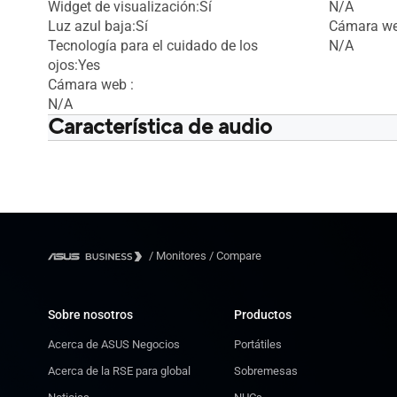
Widget de visualización:Sí
N/A
Luz azul baja:Sí
Cámara we
Tecnología para el cuidado de los
N/A
ojos:Yes
Cámara web :
N/A
Característica de audio
Altavoz:Sí (1,2 W x 2)
Altavoz:Sí 
/
Monitores
/
Compare
Sobre nosotros
Productos
Acerca de ASUS Negocios
Portátiles
Acerca de la RSE para global
Sobremesas