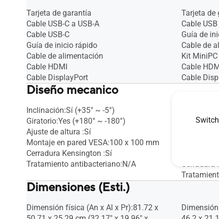
Tarjeta de garantía
Tarjeta de 
Cable USB-C a USB-A
Cable USB 
Cable USB-C
Guía de ini
Guía de inicio rápido
Cable de a
Cable de alimentación
Kit MiniPC
Cable HDMI
Cable HDM
Cable DisplayPort
Cable Disp
Diseño mecanico
Inclinación:Sí (+35° ~ -5°)
Inclinación
Switch
Giratorio:Yes (+180° ~ -180°)
Giratorio:Y
Ajuste de altura :Sí
Pivante :Sí
Montaje en pared VESA:100 x 100 mm
Ajuste de a
Cerradura Kensington :Sí
Montaje e
Tratamiento antibacteriano:N/A
Cerradura 
Tratamient
Dimensiones (Esti.)
Dimensión física (An x Al x Pr):81.72 x
Dimensión f
50.71 x 25.29 cm (32.17" x 19.96" x
46.2 x 21.1