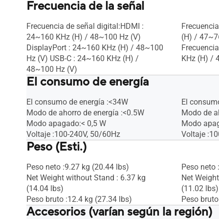
Frecuencia de la señal
Frecuencia de señal digital:HDMI :
Frecuencia
24~160 KHz (H) / 48~100 Hz (V)
(H) / 47~7
DisplayPort : 24~160 KHz (H) / 48~100
Frecuencia
Hz (V) USB-C : 24~160 KHz (H) /
KHz (H) / 
48~100 Hz (V)
El consumo de energía
El consumo de energía :<34W
El consumo
Modo de ahorro de energía :<0.5W
Modo de ah
Modo apagado:< 0,5 W
Modo apaga
Voltaje :100-240V, 50/60Hz
Voltaje :1
Peso (Esti.)
Peso neto :9.27 kg (20.44 lbs)
Peso neto :
Net Weight without Stand : 6.37 kg
Net Weight
(14.04 lbs)
(11.02 lbs)
Peso bruto :12.4 kg (27.34 lbs)
Peso bruto 
Accesorios (varían según la región)