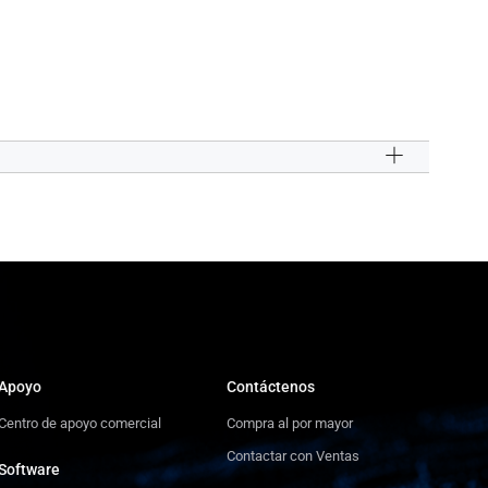
Apoyo
Contáctenos
Centro de apoyo comercial
Compra al por mayor
Contactar con Ventas
Software