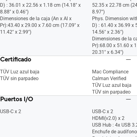
D) : 36.01 x 22.56 x 1.18 cm (14.18" x
52.35 x 22.78 cm (24
8.88" x 0.46")
8.97")
Dimensiones de la caja (An x Al x
Phys. Dimension wit
Pr):43.40 x 29.00 x 7.60 cm (17.09" x
D) : 61.40 x 36.99 x 
11.42" x 2.99")
14.56" x 2.36")
Dimensiones de la ca
Pr):68.00 x 51.60 x 
20.31" x 6.34")
Certificado
TÜV Luz azul baja
Mac Compliance
TÜV sin parpadeo
Calman Verified
TÜV Luz azul baja
TÜV sin parpadeo
Puertos I/O
USB-C x 2
USB-C x 2
HDMI(v2.0) x 2
USB Hub : 4x USB 3.
Enchufe de audífono