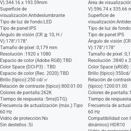
V):344.16 x 193.59mm
Área de visualización
Superficie de
V):596.74 x 335.66
visualización:Antideslumbrante
Superficie de
Tipo de luz de fondo:LED
visualización:Antid
Tipo de panel:IPS
Tipo de luz de fond
Ángulo de visión (CR ≧ 10, H /
Tipo de panel:IPS
V):178°/178°
Ángulo de visión (CR
Tamaño de píxel :0,179 mm
V):178°/178°
Resolución :1920 x 1080
Tamaño de píxel :0
Espacio de color (Adobe RGB):TBD
Resolución :3840 x 
Color Space (DCI-P3) : TBD
Color Space (sRGB) 
Espacio de color (Rec. 2020):TBD
Brillo (típico):350cd
Brillo (típico):250 cd/㎡
Relación de contrast
Relación de contraste (típico):800:01:00
(típico):1200:01:00
Colores de pantalla:262K
Colores de pantalla:
Tiempo de respuesta :5ms(GTG)
Tiempo de respuest
Frecuencia de actualización (máx.):Tipo
Frecuencia de actual
60 Hz
60 Hz
Vidrio de protección:No
Compatibilidad con 
Sin destellos :Sí
dinámico):HDR10