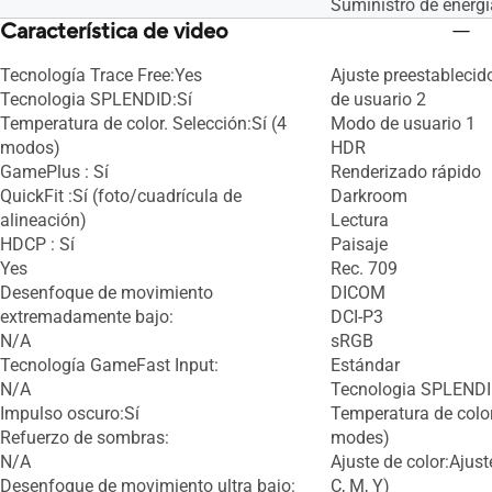
Suministro de energ
Característica de video
Tecnología Trace Free:Yes
Ajuste preestableci
Tecnologia SPLENDID:Sí
de usuario 2
Temperatura de color. Selección:Sí (4
Modo de usuario 1
modos)
HDR
GamePlus : Sí
Renderizado rápido
QuickFit :Sí (foto/cuadrícula de
Darkroom
alineación)
Lectura
HDCP : Sí
Paisaje
Yes
Rec. 709
Desenfoque de movimiento
DICOM
extremadamente bajo:
DCI-P3
N/A
sRGB
Tecnología GameFast Input:
Estándar
N/A
Tecnologia SPLENDI
Impulso oscuro:Sí
Temperatura de color
Refuerzo de sombras:
modes)
N/A
Ajuste de color:Ajuste
Desenfoque de movimiento ultra bajo:
C, M, Y)