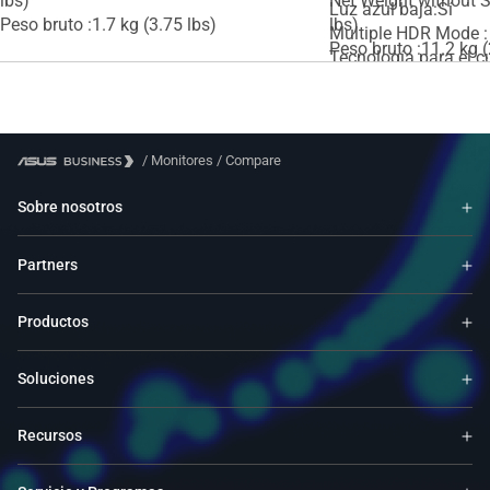
lbs)
Net Weight without S
Luz azul baja:Sí
Peso bruto :1.7 kg (3.75 lbs)
lbs)
Multiple HDR Mode :
Peso bruto :11.2 kg (
Tecnología para el c
N/A
Cámara web :
N/A
/
Monitores
/
Compare
Sobre nosotros
Partners
Productos
Soluciones
Recursos