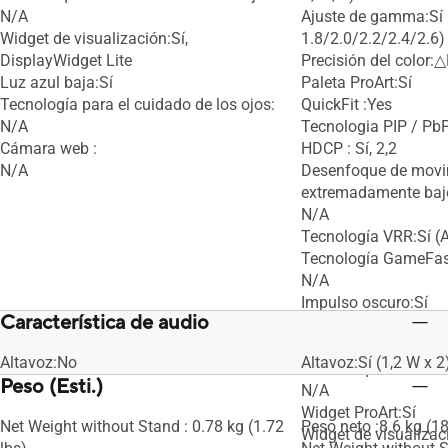
N/A
Ajuste de gamma:Sí
Widget de visualización:Sí,
1.8/2.0/2.2/2.4/2.6)
DisplayWidget Lite
Precisión del color:
Luz azul baja:Sí
Paleta ProArt:Sí
Tecnología para el cuidado de los ojos:
QuickFit :Yes
N/A
Tecnologia PIP / PbP
Cámara web :
HDCP : Sí, 2,2
N/A
Desenfoque de movi
extremadamente baj
N/A
Tecnología VRR:Sí (
Tecnología GameFast
N/A
Impulso oscuro:Sí
Característica de audio
Refuerzo de sombras
N/A
Altavoz:No
Altavoz:Sí (1,2 W x 2
Desenfoque de movim
Peso (Esti.)
N/A
Widget ProArt:Sí
Net Weight without Stand : 0.78 kg (1.72
Peso neto :8.6 kg (18
Widget de visualizac