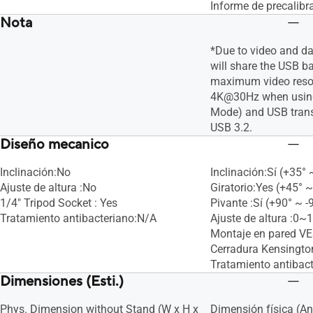
Informe de precalibr
Nota
*Due to video and d
will share the USB b
maximum video resol
4K@30Hz when using
Mode) and USB trans
USB 3.2.
Diseño mecanico
Inclinación:No
Inclinación:Sí (+35° 
Ajuste de altura :No
Giratorio:Yes (+45° ~
1/4" Tripod Socket : Yes
Pivante :Sí (+90° ~ -
Tratamiento antibacteriano:N/A
Ajuste de altura :0
Montaje en pared V
Cerradura Kensington
Tratamiento antibac
Dimensiones (Esti.)
Phys. Dimension without Stand (W x H x
Dimensión física (An 