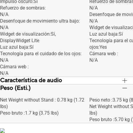
Impulso oscuro:Sí
Refuerzo de sombras
Refuerzo de sombras:
N/A
N/A
Desenfoque de movim
Desenfoque de movimiento ultra bajo:
N/A
N/A
Widget de visualizac
Widget de visualización:Sí,
Luz azul baja:Sí
DisplayWidget Lite
Tecnología para el c
Luz azul baja:Sí
ojos:Yes
Tecnología para el cuidado de los ojos:
Cámara web :
N/A
N/A
Cámara web :
N/A
Característica de audio
Peso (Esti.)
Altavoz:No
Altavoz:No
Net Weight without Stand : 0.78 kg (1.72
Peso neto :3.75 kg (8
lbs)
Net Weight without S
Peso bruto :1.7 kg (3.75 lbs)
lbs)
Peso bruto :5.70 kg (