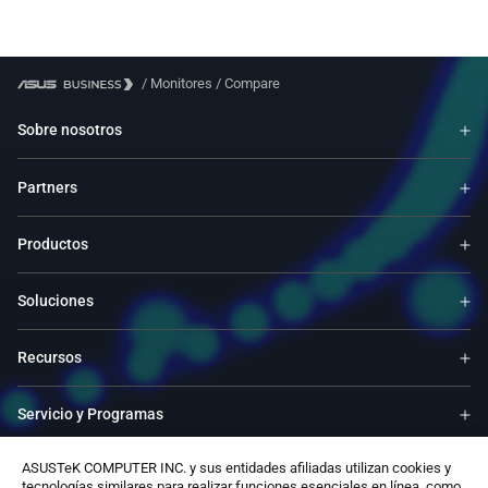
/
Monitores
/
Compare
Sobre nosotros
Partners
Productos
Soluciones
Recursos
Servicio y Programas
ASUSTeK COMPUTER INC. y sus entidades afiliadas utilizan cookies y
Apoyo
tecnologías similares para realizar funciones esenciales en línea, como