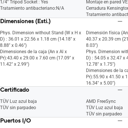
1/4" Tripod Socket : Yes
Montaje en pared V
Tratamiento antibacteriano:N/A
Cerradura Kensington
Tratamiento antibac
Dimensiones (Esti.)
Phys. Dimension without Stand (W x H x
Dimensión física (An 
D) : 36.01 x 22.56 x 1.18 cm (14.18" x
40.37 x 20.39 cm (21
8.88" x 0.46")
8.03")
Dimensiones de la caja (An x Al x
Phys. Dimension wit
Pr):43.40 x 29.00 x 7.60 cm (17.09" x
D) : 54.05 x 32.47 x 
11.42" x 2.99")
12.78" x 1.75")
Dimensiones de la ca
Pr):55.90 x 41.50 x 
16.34" x 5.00")
Certificado
TÜV Luz azul baja
AMD FreeSync
TÜV sin parpadeo
TÜV Luz azul baja
TÜV sin parpadeo
Puertos I/O