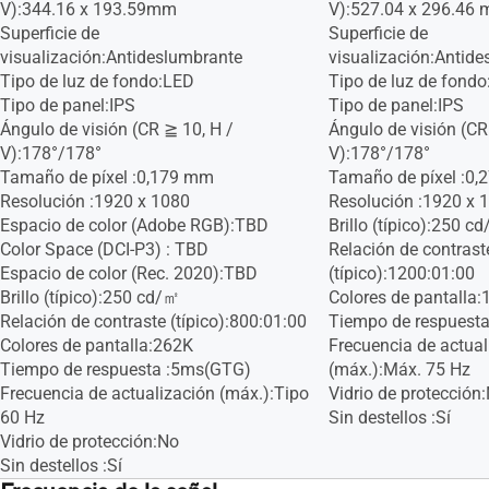
V):344.16 x 193.59mm
V):527.04 x 296.46
Superficie de
Superficie de
visualización:Antideslumbrante
visualización:Antid
Tipo de luz de fondo:LED
Tipo de luz de fond
Tipo de panel:IPS
Tipo de panel:IPS
Ángulo de visión (CR ≧ 10, H /
Ángulo de visión (CR
V):178°/178°
V):178°/178°
Tamaño de píxel :0,179 mm
Tamaño de píxel :0
Resolución :1920 x 1080
Resolución :1920 x 
Espacio de color (Adobe RGB):TBD
Brillo (típico):250 c
Color Space (DCI-P3) : TBD
Relación de contrast
Espacio de color (Rec. 2020):TBD
(típico):1200:01:00
Brillo (típico):250 cd/㎡
Colores de pantalla
Relación de contraste (típico):800:01:00
Tiempo de respuest
Colores de pantalla:262K
Frecuencia de actual
Tiempo de respuesta :5ms(GTG)
(máx.):Máx. 75 Hz
Frecuencia de actualización (máx.):Tipo
Vidrio de protección
60 Hz
Sin destellos :Sí
Vidrio de protección:No
Sin destellos :Sí