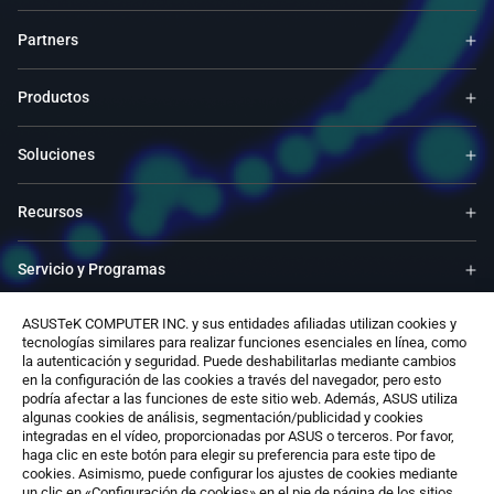
Partners
Productos
Soluciones
Recursos
Servicio y Programas
ASUSTeK COMPUTER INC. y sus entidades afiliadas utilizan cookies y
Apoyo
tecnologías similares para realizar funciones esenciales en línea, como
la autenticación y seguridad. Puede deshabilitarlas mediante cambios
en la configuración de las cookies a través del navegador, pero esto
Software
podría afectar a las funciones de este sitio web. Además, ASUS utiliza
algunas cookies de análisis, segmentación/publicidad y cookies
integradas en el vídeo, proporcionadas por ASUS o terceros. Por favor,
Contáctenos
haga clic en este botón para elegir su preferencia para este tipo de
cookies. Asimismo, puede configurar los ajustes de cookies mediante
un clic en «Configuración de cookies» en el pie de página de los sitios