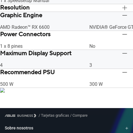
1 x Speedsetup Manual
Resolution
Graphic Engine
Digital Max Resolution 7680 x 4320
Digital Max Resolut
AMD Radeon™ RX 6600
NVIDIA® GeForce G
Power Connectors
1 x 8 pines
No
Maximum Display Support
4
3
Recommended PSU
500 W
300 W
/
Tarjetas graficas
/
Compare
Sobre nosotros