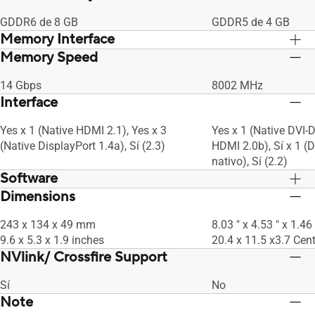
GDDR6 de 8 GB
GDDR5 de 4 GB
Memory Interface
Memory Speed
128 bits
128 bits
14 Gbps
8002 MHz
Interface
Yes x 1 (Native HDMI 2.1), Yes x 3
Yes x 1 (Native DVI-D
(Native DisplayPort 1.4a), Sí (2.3)
HDMI 2.0b), Sí x 1 (D
nativo), Sí (2.2)
Software
Dimensions
GPU Tweak II de ASUS y controladores:
GPU Tweak II de ASU
por favor, descargue todo el software
por favor, descargue
243 x 134 x 49 mm
8.03 " x 4.53 " x 1.46
del sitio de soporte.
del sitio de soporte.
9.6 x 5.3 x 1.9 inches
20.4 x 11.5 x3.7 Cen
NVlink/ Crossfire Support
Sí
No
Note