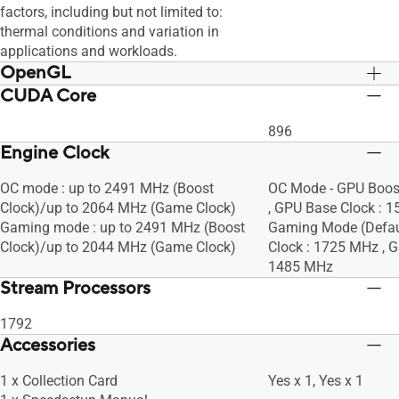
factors, including but not limited to:
thermal conditions and variation in
applications and workloads.
OpenGL
CUDA Core
OpenGL®4.6
OpenGL®4.6
896
Engine Clock
OC mode : up to 2491 MHz (Boost
OC Mode - GPU Boos
Clock)/up to 2064 MHz (Game Clock)
, GPU Base Clock : 
Gaming mode : up to 2491 MHz (Boost
Gaming Mode (Defaul
Clock)/up to 2044 MHz (Game Clock)
Clock : 1725 MHz , G
1485 MHz
Stream Processors
1792
Accessories
1 x Collection Card
Yes x 1, Yes x 1