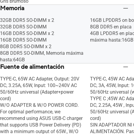
Gris brumoso
Memoria
32GB DDR5 SO-DIMM x 2
16GB LPDDR5 on bo
32GB DDR5 SO-DIMM
8GB DDR5 en placa
16GB DDR5 SO-DIMM x 2
4GB LPDDR5 en plac
16GB DDR5 SO-DIMM
máxima hasta:16GB
8GB DDR5 SO-DIMM x 2
8GB DDR5 SO-DIMM, Memoria máxima
hasta:64GB
Fuente de alimentación
TYPE-C, 65W AC Adapter, Output: 20V
TYPE-C, 45W AC Adap
DC, 3.25A, 65W, Input: 100~240V AC
DC, 3A, 45W, Input:
50/60Hz universal (Adapter+power
50/60Hz universal (
cord)
TYPE C ;45W AC Adap
W/O ADAPTER & W/O POWER CORD.
DC, 2.25A, 45W , In
For optimal performance, we
50/60Hz universal (
recommend using ASUS USB-C charger
cord)
that supports USB Power Delivery (PD)
SIN ADAPTADOR NI 
with a minimum output of 65W., W/O
ALIMENTACIÓN. Para