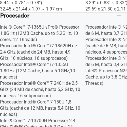
8.44" x 0.78" ~ 0.78")
8.39" x 0.83" ~ 0.83"
32.45 x 21.44 x 1.97 ~ 1.97 cm
29.69 x 21.30 x 2.11
Procesador
Intel® Core™ i7-1365U vPro® Processor
Procesador Intel® N
1.8GHz (12MB Cache, up to 5.2GHz, 10
de 6 M, hasta 3,7 GH
cores, 12 Threads)
Procesador Intel® N
Procesador Intel® Core™ i7-13620H de
(caché de 6 MB, hast
2,4 GHz (caché de 24 MB, hasta 4,9
núcleos, 4 subproce
GHz, 10 núcleos, 16 subprocesos)
Procesador Intel® N
Procesador Intel® Core™ i7-1355U
de 6 M, hasta 3,4 GH
1.8GHz (12M Cache, hasta 5.1GHz,10
Intel® Processor N2
nucleos)
Cache, up to 3.8 GHz,
Procesador Intel® Core™ 7 240H de 2,5
Threads)
GHz (24 MB de caché, hasta 5,2 GHz, 10
núcleos, 16 subprocesos)
Procesador Intel® Core™ 7 150U 1,8
GHz (caché de 12 MB, hasta 5,4 GHz, 10
núcleos)
Intel® Core™ i7-13700H Processor 2.4
GHz (24MB Cache, up to 5.0 GHz, 14