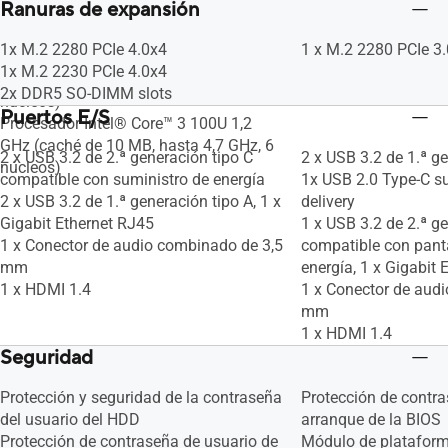
Ranuras de expansión
GHz (18MB Cache, up to 4.7 GHz, 12
cores, 16 Threads)
1x M.2 2280 PCIe 4.0x4
1 x M.2 2280 PCIe 3.
Procesador Intel® Core™ i3-1315U 1,2
1x M.2 2230 PCIe 4.0x4
GHz (caché de 10 MB, hasta 4,5 GHz, 6
2x DDR5 SO-DIMM slots
núcleos)
Puertos E/S
Procesador Intel® Core™ 3 100U 1,2
GHz (caché de 10 MB, hasta 4,7 GHz, 6
2 x USB 3.2 de 2.ª generación tipo C
2 x USB 3.2 de 1.ª g
núcleos)
compatible con suministro de energía
1x USB 2.0 Type-C s
2 x USB 3.2 de 1.ª generación tipo A, 1 x
delivery
Gigabit Ethernet RJ45
1 x USB 3.2 de 2.ª g
1 x Conector de audio combinado de 3,5
compatible con pant
mm
energía, 1 x Gigabit 
1 x HDMI 1.4
1 x Conector de aud
mm
1 x HDMI 1.4
Seguridad
Protección y seguridad de la contraseña
Protección de contra
del usuario del HDD
arranque de la BIOS
Protección de contraseña de usuario de
Módulo de plataform