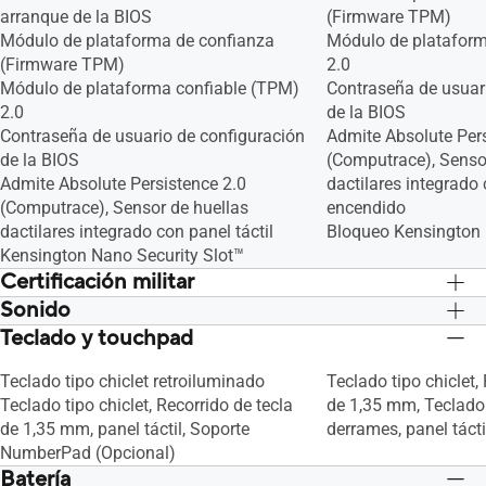
arranque de la BIOS
(Firmware TPM)
Módulo de plataforma de confianza
Módulo de plataform
(Firmware TPM)
2.0
Módulo de plataforma confiable (TPM)
Contraseña de usuar
2.0
de la BIOS
Contraseña de usuario de configuración
Admite Absolute Pers
de la BIOS
(Computrace), Senso
Admite Absolute Persistence 2.0
dactilares integrado 
(Computrace), Sensor de huellas
encendido
dactilares integrado con panel táctil
Bloqueo Kensington
Kensington Nano Security Slot™
Certificación militar
Sonido
US MIL-STD 810H grado militar
US MIL-STD 810H gra
estándar
estándar
Teclado y touchpad
Matriz de micrófonos incorporada
Matriz de micrófono
Altavoz incorporado
Altavoz incorporado
Teclado tipo chiclet retroiluminado
Teclado tipo chiclet,
Audio by Dirac
Audio by Dirac
Teclado tipo chiclet, Recorrido de tecla
de 1,35 mm, Teclado 
de 1,35 mm, panel táctil, Soporte
derrames, panel tácti
NumberPad (Opcional)
Batería