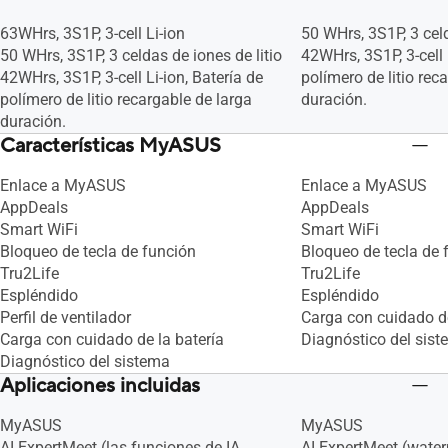
63WHrs, 3S1P, 3-cell Li-ion
50 WHrs, 3S1P, 3 celd
50 WHrs, 3S1P, 3 celdas de iones de litio
42WHrs, 3S1P, 3-cell 
42WHrs, 3S1P, 3-cell Li-ion, Batería de
polímero de litio rec
polímero de litio recargable de larga
duración.
duración.
Características MyASUS
Enlace a MyASUS
Enlace a MyASUS
AppDeals
AppDeals
Smart WiFi
Smart WiFi
Bloqueo de tecla de función
Bloqueo de tecla de 
Tru2Life
Tru2Life
Espléndido
Espléndido
Perfil de ventilador
Carga con cuidado de
Carga con cuidado de la batería
Diagnóstico del sis
Diagnóstico del sistema
Aplicaciones incluidas
MyASUS
MyASUS
AI ExpertMeet (las funciones de IA
AI ExpertMeet (wate