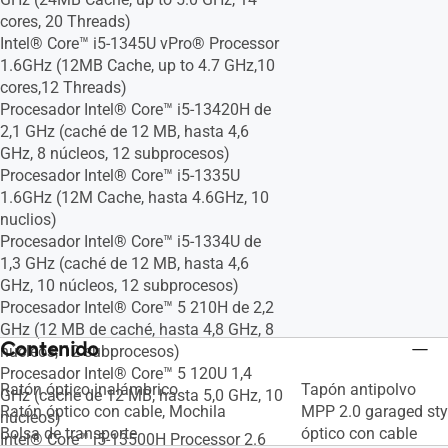
cores, 20 Threads)
Intel® Core™ i5-1345U vPro® Processor
1.6GHz (12MB Cache, up to 4.7 GHz,10
cores,12 Threads)
Procesador Intel® Core™ i5-13420H de
2,1 GHz (caché de 12 MB, hasta 4,6
GHz, 8 núcleos, 12 subprocesos)
Procesador Intel® Core™ i5-1335U
1.6GHz (12M Cache, hasta 4.6GHz, 10
nuclios)
Procesador Intel® Core™ i5-1334U de
1,3 GHz (caché de 12 MB, hasta 4,6
GHz, 10 núcleos, 12 subprocesos)
Procesador Intel® Core™ 5 210H de 2,2
GHz (12 MB de caché, hasta 4,8 GHz, 8
Contenido
núcleos, 12 subprocesos)
Procesador Intel® Core™ 5 120U 1,4
Ratón óptico inalámbrico
Tapón antipolvo
GHz (caché de 12 MB, hasta 5,0 GHz, 10
Ratón óptico con cable, Mochila
MPP 2.0 garaged sty
núcleos)
Bolsa de transporte
óptico con cable
Intel® Core™ i5-13500H Processor 2.6