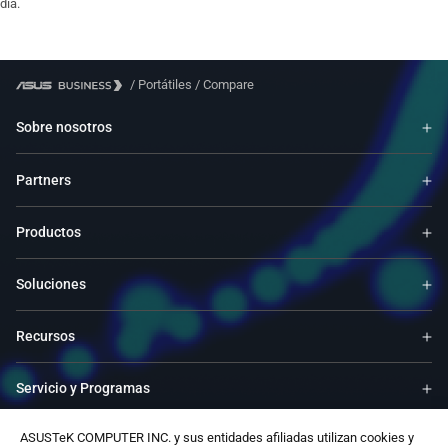
día.
/
Portátiles
/
Compare
Sobre nosotros
Partners
Productos
Soluciones
Recursos
Servicio y Programas
ASUSTeK COMPUTER INC. y sus entidades afiliadas utilizan cookies y
Apoyo