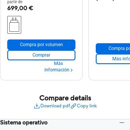
partir de
699,00 €
Compra por volumen
Compra po
Comprar
Más inf
Más
información
Compare details
Download pdf
Copy link
Sistema operativo