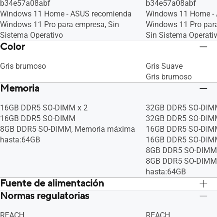
b34e57a08abf
b34e57a08abf
Windows 11 Home - ASUS recomienda
Windows 11 Home -
Windows 11 Pro para empresa, Sin
Windows 11 Pro para
Sistema Operativo
Sin Sistema Operati
Color
Gris brumoso
Gris Suave
Gris brumoso
Memoria
16GB DDR5 SO-DIMM x 2
32GB DDR5 SO-DIMM
16GB DDR5 SO-DIMM
32GB DDR5 SO-DIM
8GB DDR5 SO-DIMM, Memoria máxima
16GB DDR5 SO-DIMM
hasta:64GB
16GB DDR5 SO-DIM
8GB DDR5 SO-DIMM 
8GB DDR5 SO-DIMM
hasta:64GB
Fuente de alimentación
Normas regulatorias
TYPE-C, 65W AC Adapter, Output: 20V
TYPE-C, 65W AC Adap
DC, 3.25A, 65W, Input: 100~240V AC
DC, 3.25A, 65W, Inp
REACH
REACH
50/60Hz universal (Adapter+power
50/60Hz universal (