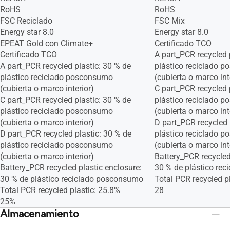
RoHS
RoHS
cord)
cord)
FSC Reciclado
FSC Mix
W/O ADAPTER & W/O POWER CORD.
W/O ADAPTER & W/
Energy star 8.0
Energy star 8.0
For optimal performance, we
For optimal perform
EPEAT Gold con Climate+
Certificado TCO
recommend using ASUS USB-C charger
recommend using AS
Certificado TCO
A part_PCR recycled 
that supports USB Power Delivery (PD)
that supports USB P
A part_PCR recycled plastic: 30 % de
plástico reciclado 
with a minimum output of 65W., W/O
with a minimum outp
plástico reciclado posconsumo
(cubierta o marco int
ADAPTER & W/O POWER CORD. For
ADAPTER & W/O PO
(cubierta o marco interior)
C part_PCR recycled 
optimal performance, we recommend
optimal performanc
C part_PCR recycled plastic: 30 % de
plástico reciclado 
using ASUS USB-C charger that
using ASUS USB-C ch
plástico reciclado posconsumo
(cubierta o marco int
supports USB Power Delivery (PD) with
supports USB Power 
(cubierta o marco interior)
D part_PCR recycled 
a minimum output of 65W.
a minimum output o
D part_PCR recycled plastic: 30 % de
plástico reciclado 
plástico reciclado posconsumo
(cubierta o marco int
(cubierta o marco interior)
Battery_PCR recycled
Battery_PCR recycled plastic enclosure:
30 % de plástico re
30 % de plástico reciclado posconsumo
Total PCR recycled p
Total PCR recycled plastic: 25.8%
28
25%
Almacenamiento