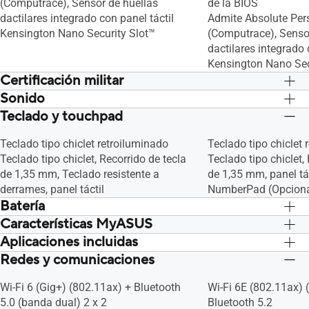
(Computrace), Sensor de huellas
de la BIOS
dactilares integrado con panel táctil
Admite Absolute Pers
Kensington Nano Security Slot™
(Computrace), Senso
dactilares integrado 
Kensington Nano Sec
Certificación militar
Sonido
US MIL-STD 810H grado militar
US MIL-STD 810H gra
estándar
estándar
Teclado y touchpad
Matriz de micrófonos incorporada
Matriz de micrófono
Altavoz incorporado
Altavoz incorporado
Teclado tipo chiclet retroiluminado
Teclado tipo chiclet 
Audio by Dirac
Audio by Dirac
Teclado tipo chiclet, Recorrido de tecla
Teclado tipo chiclet,
de 1,35 mm, Teclado resistente a
de 1,35 mm, panel tác
derrames, panel táctil
NumberPad (Opciona
Batería
Características MyASUS
63WHrs, 3S1P, 3-cell Li-ion
63WHrs, 3S1P, 3-cell 
50 WHrs, 3S1P, 3 celdas de iones de litio
50 WHrs, 3S1P, 3 celd
Aplicaciones incluidas
Enlace a MyASUS
Enlace a MyASUS
42WHrs, 3S1P, 3-cell Li-ion, Batería de
42WHrs, 3S1P, 3-cell 
AppDeals
AppDeals
Redes y comunicaciones
MyASUS
MyASUS
polímero de litio recargable de larga
polímero de litio rec
Smart WiFi
Smart WiFi
AI ExpertMeet (las funciones de IA
AI ExpertMeet (las f
duración.
duración.
Bloqueo de tecla de función
Bloqueo de tecla de 
Wi-Fi 6 (Gig+) (802.11ax) + Bluetooth
Wi-Fi 6E (802.11ax) 
requieren dispositivos con 12 GB de
requieren dispositiv
Tru2Life
Tru2Life
5.0 (banda dual) 2 x 2
Bluetooth 5.2
RAM o más)
RAM o más)