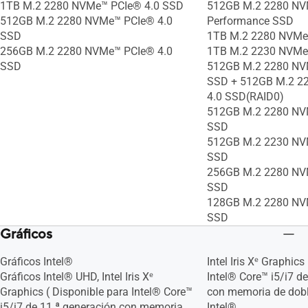
1TB M.2 2280 NVMe™ PCIe® 4.0 SSD
512GB M.2 2280 NV
512GB M.2 2280 NVMe™ PCIe® 4.0
Performance SSD
SSD
1TB M.2 2280 NVMe
256GB M.2 2280 NVMe™ PCIe® 4.0
1TB M.2 2230 NVMe
SSD
512GB M.2 2280 NV
SSD + 512GB M.2 2
4.0 SSD(RAID0)
512GB M.2 2280 NV
SSD
512GB M.2 2230 NV
SSD
256GB M.2 2280 NV
SSD
128GB M.2 2280 NV
SSD
Gráficos
Gráficos Intel®
Intel Iris Xᵉ Graphics
Gráficos Intel® UHD, Intel Iris Xᵉ
Intel® Core™ i5/i7 d
Graphics ( Disponible para Intel® Core™
con memoria de dobl
i5/i7 de 11.ª generación con memoria
Intel®