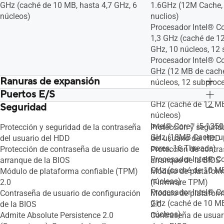
GHz (caché de 10 MB, hasta 4,7 GHz, 6
1.6GHz (12M Cache, 
núcleos)
nuclios)
Procesador Intel® C
1,3 GHz (caché de 12
GHz, 10 núcleos, 12
Procesador Intel® C
GHz (12 MB de caché
Ranuras de expansión
núcleos, 12 subproc
Puertos E/S
1x M.2 2280 PCIe 4.0x4
Procesador Intel® C
1x M.2 2280 PCIe 4.
1x M.2 2230 PCIe 4.0x4
GHz (caché de 12 MB
1x M.2 2230 PCIe 4.
Seguridad
2 x USB 3.2 de 2.ª generación tipo C
2 x USB 3.2 de 2.ª g
2x DDR5 SO-DIMM slots
núcleos)
2x DDR5 SO-DIMM s
compatible con suministro de energía
compatible con sumi
Intel® Core™ i5-135
Protección y seguridad de la contraseña
Protección y segurid
2 x USB 3.2 de 1.ª generación tipo A, 1 x
2 x USB 3.2 de 1.ª ge
GHz (18MB Cache, up
del usuario del HDD
del usuario del HDD
Gigabit Ethernet RJ45
Gigabit Ethernet RJ4
cores, 16 Threads)
Protección de contraseña de usuario de
Protección de contra
1 x Conector de audio combinado de 3,5
1 x Conector de aud
Procesador Intel® C
arranque de la BIOS
arranque de la BIOS
mm
mm
GHz (caché de 10 MB
Módulo de plataforma confiable (TPM)
Módulo de plataform
1 x HDMI 1.4
1 x HDMI 1.4
núcleos)
2.0
(Firmware TPM)
Procesador Intel® C
Contraseña de usuario de configuración
Módulo de plataform
GHz (caché de 10 MB
de la BIOS
2.0
núcleos)
Admite Absolute Persistence 2.0
Contraseña de usuar