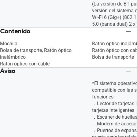
Espléndido
Espléndido
(La versión de BT pu
Perfil de ventilador
Perfil de ventilador
versión del sistema o
Carga con cuidado de la batería
Carga con cuidado de
Wi-Fi 6 (Gig+) (802.
Diagnóstico del sistema
Diagnóstico del sis
5.0 (banda dual) 2 x
Contenido
Mochila
Ratón óptico inalám
Bolsa de transporte, Ratón óptico
Ratón óptico con cab
inalámbrico
Bolsa de transporte
Ratón óptico con cable
Aviso
*El sistema operativ
compatible con las s
funciones.
．Lector de tarjetas i
tarjetas inteligentes
．Escáner de huellas
．Módem de acceso t
．Puertos de expansi