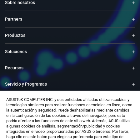
Sobre nosotros
Partners
Productos
Soluciones
Recursos
Servicio y Programas
ASUSTeK COMPUTER INC. y sus entidades afiliadas utilizan cookies y
Apoyo
tecnologías similares para realizar funciones esenciales en línea, como
la autenticación y seguridad. Puede deshabilitarlas mediante cambios
en la configuración de las cookies a través del navegador, pero esto
Software
podría afectar a las funciones de este sitio web. Además, ASUS utiliza
algunas cookies de análisis, segmentación/publicidad y cookies
integradas en el vídeo, proporcionadas por ASUS o terceros. Por favor,
Contáctenos
haga clic en este botón para elegir su preferencia para este tipo de