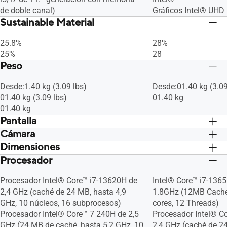
de doble canal)
Gráficos Intel® UHD
Sustainable Material
25.8%
28%
25%
28
Peso
Desde:1.40 kg (3.09 lbs)
Desde:01.40 kg (3.09
01.40 kg (3.09 lbs)
01.40 kg
01.40 kg
Pantalla
Cámara
Pantalla no táctil, 14" - 35,56 cm, FHD
Pantalla no táctil, 1
(1920 x 1080) 16:9, Vista ampliada,
(1920 x 1080) 16:9, 
Dimensiones
cámara de 720p HD
cámara de 720p HD
Pantalla anti-reflectante, LED Backlit,
Pantalla anti-reflecta
1080p FHD camera, Con obturador de
1080p FHD camera, 
Procesador
32.45 x 21.44 x 1.97 ~ 1.97 cm (12.78" x
32.45 x 21.44 x 1.97
300 nits, NTSC: 45%, Relación pantalla-
300 nits, NTSC: 45%,
privacidad
privacidad
8.44" x 0.78" ~ 0.78")
8.44" x 0.78" ~ 0.78"
cuerpo87 %
cuerpo87 %
Procesador Intel® Core™ i7-13620H de
Intel® Core™ i7-136
32.45 x 21.44 x 1.97 ~ 1.97 cm
32.45 x 21.44 x 1.97
2,4 GHz (caché de 24 MB, hasta 4,9
1.8GHz (12MB Cache,
GHz, 10 núcleos, 16 subprocesos)
cores, 12 Threads)
Procesador Intel® Core™ 7 240H de 2,5
Procesador Intel® C
GHz (24 MB de caché, hasta 5,2 GHz, 10
2,4 GHz (caché de 24