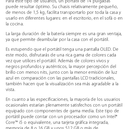
Para este tipo de usuarios, un portátil de 14 pulgadas
puede resultar óptimo. Su chasis relativamente pequeño,
de menos de 1,5 kg, facilita transportarlo por toda la casa y
usarlo en diferentes lugares: en el escritorio, en el sofá o en
la cocina.
La larga duración de la batería siempre es una gran ventaja,
ya que permite deambular por la casa con el portátil.
Es estupendo que el portátil tenga una pantalla OLED. De
este modo, disfrutarás de una rica gama de colores cada
vez que utilices el portátil. Además de colores vivos y
negros profundos y auténticos, la mayor percepción del
brillo con menos nits, junto con la menor emisión de luz
azul en comparación con las pantallas LCD tradicionales,
también hacen que la visualización sea más agradable a la
vista.
En cuanto a las especificaciones, la mayoría de los usuarios
ocasionales estarían plenamente satisfechos con un portátil
equipado con componentes de gama media. Este tipo de
portátil puede contar con un procesador como un Intel®
Core™ i5 o equivalente, una tarjeta gráfica integrada,
memoria de 8 o 16 GB y unos 512 GB o más de