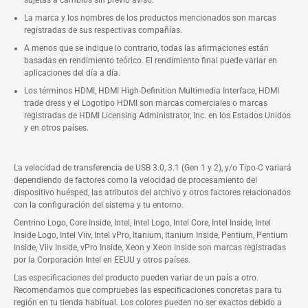
sujetas a cambios sin previo aviso.
La marca y los nombres de los productos mencionados son marcas
registradas de sus respectivas compañías.
A menos que se indique lo contrario, todas las afirmaciones están
basadas en rendimiento teórico. El rendimiento final puede variar en
aplicaciones del día a día.
Los términos HDMI, HDMI High-Definition Multimedia Interface, HDMI
trade dress y el Logotipo HDMI son marcas comerciales o marcas
registradas de HDMI Licensing Administrator, Inc. en los Estados Unidos
y en otros países.
La velocidad de transferencia de USB 3.0, 3.1 (Gen 1 y 2), y/o Tipo-C variará
dependiendo de factores como la velocidad de procesamiento del
dispositivo huésped, las atributos del archivo y otros factores relacionados
con la configuración del sistema y tu entorno.
Centrino Logo, Core Inside, Intel, Intel Logo, Intel Core, Intel Inside, Intel
Inside Logo, Intel Viiv, Intel vPro, Itanium, Itanium Inside, Pentium, Pentium
Inside, Viiv Inside, vPro Inside, Xeon y Xeon Inside son marcas registradas
por la Corporación Intel en EEUU y otros países.
Las especificaciones del producto pueden variar de un país a otro.
Recomendamos que compruebes las especificaciones concretas para tu
región en tu tienda habitual. Los colores pueden no ser exactos debido a