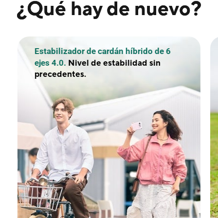
¿Qué hay de nuevo?
or de cardán híbrido de 6
El seguimiento co
sujeto centrado e
el de estabilidad sin
s.