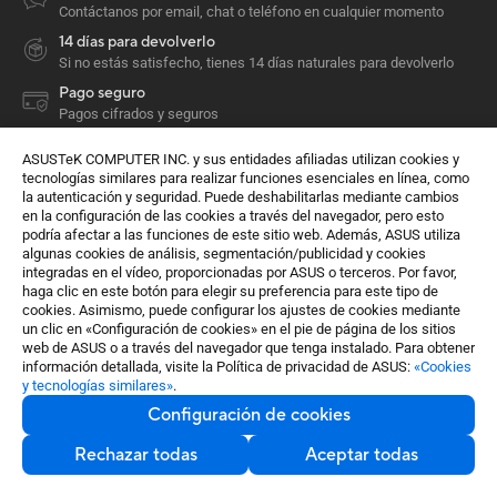
Contáctanos por email, chat o teléfono en cualquier momento
14 días para devolverlo
Si no estás satisfecho, tienes 14 días naturales para devolverlo
Pago seguro
Pagos cifrados y seguros
ASUSTeK COMPUTER INC. y sus entidades afiliadas utilizan cookies y
Placas base / componentes
Chasis
ProArt
tecnologías similares para realizar funciones esenciales en línea, como
ProArt PA602 Wood Edition - Metal Panel
la autenticación y seguridad. Puede deshabilitarlas mediante cambios
en la configuración de las cookies a través del navegador, pero esto
podría afectar a las funciones de este sitio web. Además, ASUS utiliza
Comprar y más información
algunas cookies de análisis, segmentación/publicidad y cookies
integradas en el vídeo, proporcionadas por ASUS o terceros. Por favor,
Quiénes somos
haga clic en este botón para elegir su preferencia para este tipo de
cookies. Asimismo, puede configurar los ajustes de cookies mediante
Soporte
un clic en «Configuración de cookies» en el pie de página de los sitios
web de ASUS o a través del navegador que tenga instalado. Para obtener
Más información
información detallada, visite la Política de privacidad de ASUS:
«Cookies
y tecnologías similares»
.
Configuración de cookies
Obtén las últimas ofertas y más
Rechazar todas
Aceptar todas
Inscríbete