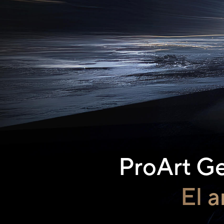
ProArt G
El a