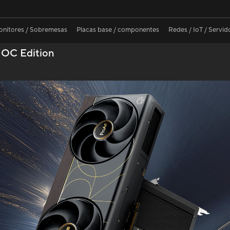
nitores / Sobremesas
Placas base / componentes
Redes / IoT / Servid
OC Edition
 de color de guerra con cimientos de hormigón