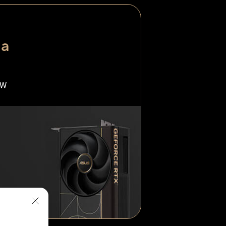
la
0W