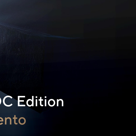
C Edition
iento