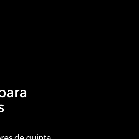
 para
s
res de quinta