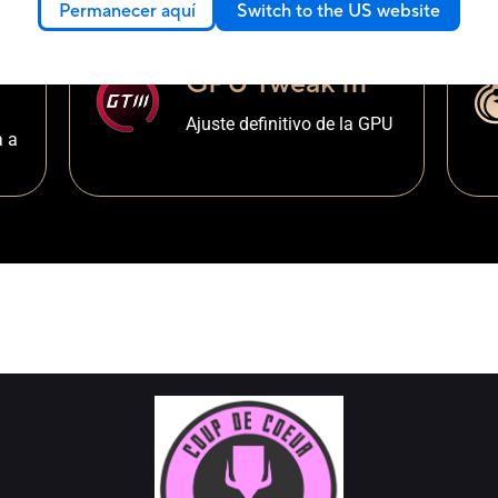
Permanecer aquí
Switch to the US website
GPU Tweak III
Ajuste definitivo de la GPU
a a