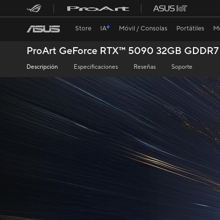
Store
IA
Móvil / Consolas
Portátiles
Mo
ProArt GeForce RTX™ 5090 32GB GDDR7 
Tarjeta gráfica ProArt GeForce RTX™ 5090 flotando en un fondo
Descripción
Especificaciones
Reseñas
Soporte