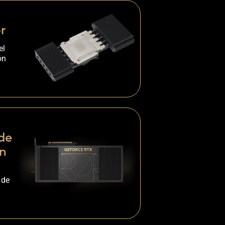
r
el
ón
 de
ón
 de