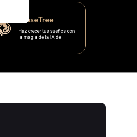
MuseTree
Haz crecer tus sueños con
la
magia de la IA de