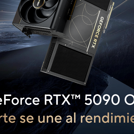
eForce
RTX™ 5090 O
rte se une al rendim