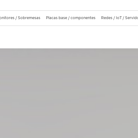
nitores / Sobremesas
Placas base / componentes
Redes / IoT / Servid