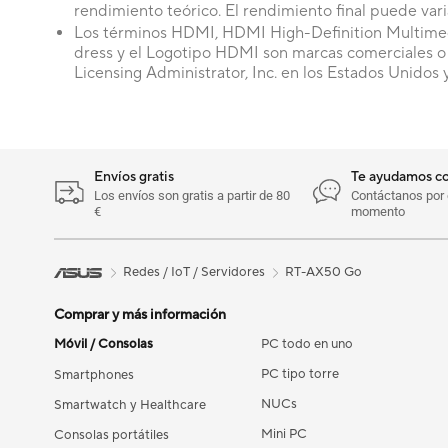
rendimiento teórico. El rendimiento final puede varia
Los términos HDMI, HDMI High-Definition Multimed
dress y el Logotipo HDMI son marcas comerciales 
Licensing Administrator, Inc. en los Estados Unidos y
Envíos gratis
Te ayudamos c
Los envíos son gratis a partir de 80
Contáctanos por e
€
momento
Redes / IoT / Servidores
RT-AX50 Go
Comprar y más información
Móvil / Consolas
PC todo en uno
PC tipo torre
Smartphones
NUCs
Smartwatch y Healthcare
Mini PC
Consolas portátiles