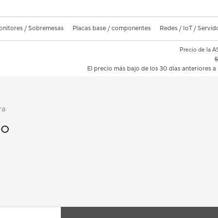
nitores / Sobremesas
Placas base / componentes
Redes / IoT / Servid
Precio de la A
5
El precio más bajo de los 30 días anteriores 
ra
Go