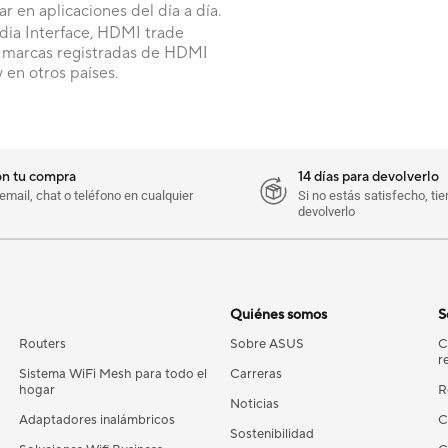
r en aplicaciones del día a día.
ia Interface, HDMI trade
o marcas registradas de HDMI
 en otros países.
on tu compra
14 días para devolverlo
mail, chat o teléfono en cualquier
Si no estás satisfecho, ti
devolverlo
Quiénes somos
S
Routers
Sobre ASUS
C
r
Sistema WiFi Mesh para todo el
Carreras
hogar
R
Noticias
Adaptadores inalámbricos
C
Sostenibilidad