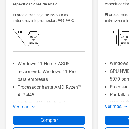
especificacio
especificaciones de abajo.
El precio más 
El precio más bajo de los 30 días
anteriores a 
anteriores a la promoción
:
999,99 €
Windows
Windows 11 Home: ASUS
GPU NVI
recomienda Windows 11 Pro
5070 para
para empresas
Procesad
Procesador hasta AMD Ryzen™
Pantalla 
AI 7 445
resolució
Gráficos AMD Radeon™
Ver más
Ver más
WQXGA), 
Hasta 32 GB de memoria DDR5
16:10, fr
Hasta 1 TB de SSD PCIe® 4.0 x4
Comprar
actualiza
Pantalla NanoEdge IPS de 18"