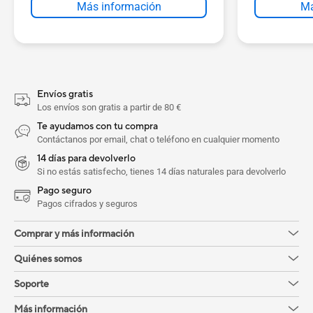
Má
Más información
Hasta 16
WUXGA (1920 x 1200) de 144 Hz
DIMM x 
Durabilidad de nivel militar
SSD M.2 
Cámara con IA y reconocimiento
hasta 1 
facial
Envíos gratis
Los envíos son gratis a partir de 80 €
Te ayudamos con tu compra
Contáctanos por email, chat o teléfono en cualquier momento
14 días para devolverlo
Si no estás satisfecho, tienes 14 días naturales para devolverlo
Pago seguro
Pagos cifrados y seguros
Comprar y más información
Quiénes somos
Soporte
Más información