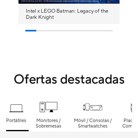
Intel x LEGO Batman: Legacy of the
Rog
Dark Knight
Ofertas destacadas
Portátiles
Monitores /
Móvil / Consolas /
Placas
Sobremesas
Smartwatches
Compo