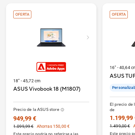
OFERTA
OFERTA
16” - 40,64 c
ASUS TUF
18” - 45,72 cm
Personalizab
ASUS Vivobook 18 (M1807)
El precio de 
Precio de la ASUS store
de
1.199,99 
949,99 €
1.499,00 €
1.099,99 €
Ahorras 150,00 €
Este precio po
Este precio podría no referirse a las