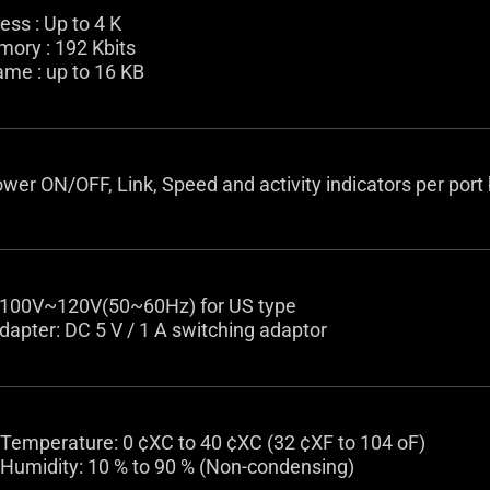
ss : Up to 4 K
mory : 192 Kbits
me : up to 16 KB
er ON/OFF, Link, Speed and activity indicators per port b
: 100V~120V(50~60Hz) for US type
dapter: DC 5 V / 1 A switching adaptor
 Temperature: 0 ¢XC to 40 ¢XC (32 ¢XF to 104 oF)
 Humidity: 10 % to 90 % (Non-condensing)