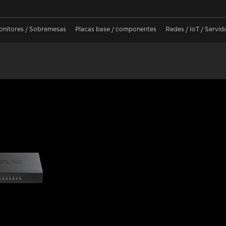
nitores / Sobremesas
Placas base / componentes
Redes / IoT / Servid