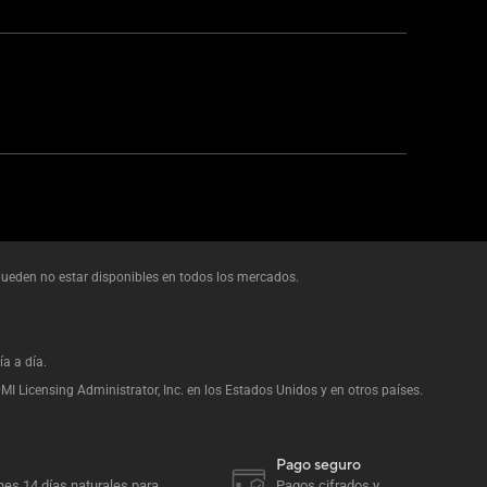
 pueden no estar disponibles en todos los mercados.
ía a día.
 Licensing Administrator, Inc. en los Estados Unidos y en otros países.
Pago seguro
enes 14 días naturales para
Pagos cifrados y