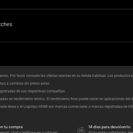
tches
aviso. Por favor, consulte las ofertas exactas en su tienda habitual. Los productos
etas a cambios sin previo aviso.
gistradas de sus respectivas compañías.
das en rendimiento teórico. El rendimiento final puede variar en aplicaciones del d
rade dress y el Logotipo HDMI son marcas comerciales o marcas registradas de HDMI
on tu compra
14 días para devolverlo
mail, chat o teléfono en cualquier
Si no estás satisfecho, ti