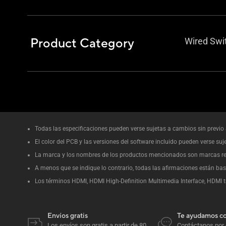
Product Category
Wired Swi
Todas las especificaciones pueden verse sujetas a cambios sin previo 
El color del PCB y las versiones del software incluido pueden verse suj
La marca y los nombres de los productos mencionados son marcas re
A menos que se indique lo contrario, todas las afirmaciones están basa
Los términos HDMI, HDMI High-Definition Multimedia Interface, HDMI t
Envíos gratis
Te ayudamos c
Los envíos son gratis a partir de 80
Contáctanos por e