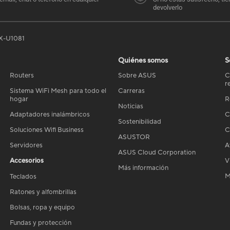
devolverlo
X-U1081
Quiénes somos
S
Routers
Sobre ASUS
C
r
Sistema WiFi Mesh para todo el
Carreras
hogar
R
Noticias
Adaptadores inalámbricos
C
Sostenibilidad
Soluciones Wifi Business
C
ASUSTOR
Servidores
A
ASUS Cloud Corporation
Accesorios
V
Más información
M
Teclados
Ratones y alfombrillas
Bolsas, ropa y equipo
Fundas y protección