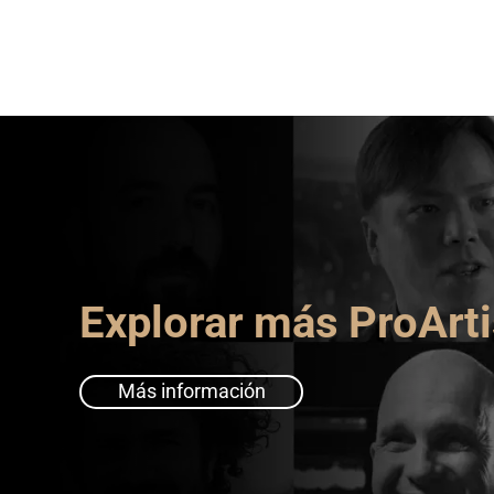
Explorar más ProArti
Más información