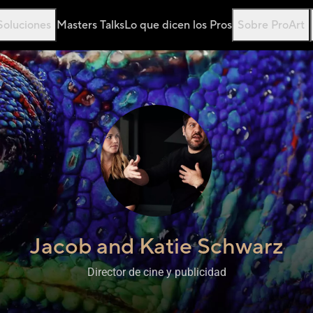
Soluciones
Masters Talks
Lo que dicen los Pros
Sobre ProArt
Jacob and Katie Schwarz
,
Director de cine y publicidad