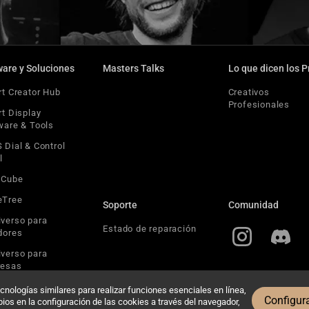
ware y Soluciones
Masters Talks
Lo que dicen los P
rt Creator Hub
Creativos
Profesionales
rt Display
ware & Tools
 Dial & Control
l
yCube
eTree
Soporte
Comunidad
verso para
Estado de reparación
dores
verso para
esas
nologías similares para realizar funciones esenciales en línea,
Configur
os en la configuración de las cookies a través del navegador,