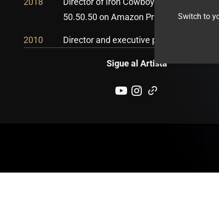
2018
Director of Iron Cowboy: The Story of th
Switch to yo
50.50.50 on Amazon Prime
2010
Director and executive producer at Myst
Sigue al Artista