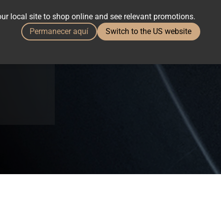
e
ur local site to shop online and see relevant promotions.
Permanecer aquí
Switch to the US website
ery Box