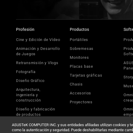
Profesión
Productos
Soft
Cine y Edición de Vídeo
Portátiles
ProA
Animación y Desarrollo
Sobremesas
ProA
de Juegos
Soft
Monitores
Retransmisión y Vlogs
ASUS
Placas base
Pane
Fotografía​
Tarjetas gráficas
Stor
Diseño Gráfico
Chasis
Mus
Arquitectura,
Accesorios
ingeniería y
Omni
construcción
crea
Proyectores
Diseño y fabricación
Omni
de productos
empr
ASUSTeK COMPUTER INC. y sus entidades afiliadas utilizan cookies y tec
como la autenticación y seguridad. Puede deshabilitarlas mediante cambi