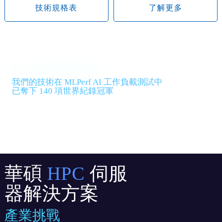
技術規格表
了解更多
為何選擇華碩？
我們的技術在 MLPerf AI 工作負載測試中
已奪下 140 項世界紀錄冠軍
華碩作為您的整合方案合作夥伴，專注於打造完整
且優化的解決方案，並致力於培養強大的產業合作
夥伴關係，以推動各領域的 AI 發展。我們不斷挑戰
技術極限，迄今已在權威的 MLPerf AI 工作負載基
準測試中，創下令人驚嘆的 140 項世界紀錄。
華碩
HPC
伺服
器解決方案
產業挑戰