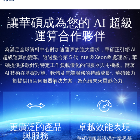
讓華碩成為您的 AI 超級
運算合作夥伴
為滿足全球資料中心對加速運算的強大需求，華碩正引領 AI
超級運算的變革。透過整合第 5 代 Intel® Xeon® 處理器，華
碩提供多款針對特定工作負載優化的伺服器與主機板。隨著
AI 技術在基礎設施、軟體及雲端服務的持續成長，華碩致力
於提供頂尖伺服器解決方案，為永續未來貢獻心力。
更廣泛的產品
卓越效能表現
與服務
華碩伺服器設備在業界基