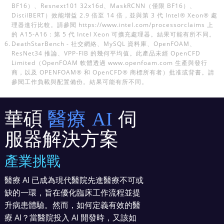
BF16）、Resnext101 32x16d、MaskRCNN（僅限 BF16）、
DistilBERT）效能增益 2.9 倍至 14 倍，並與第 3 代 Intel® Xeon® 處
理器進行比較。請參閱 https://www.intel.com/processorclaims 上
的 A15-A16：第 5 代 Intel Xeon 可擴充處理器。結果可能有所不同。
6.
DeathStarBench - 社交網絡、MySQL 資料庫、OpenFOAM、
ResNet34 推論、VPP-FIB 的幾何平均值。此產品未經 OpenCFD
Limited（OpenFOAM 軟體透過 www.openfoam.com 生產與發行
商，以及 OPENFOAM® 和 OpenCFD® 商標所有者）批准或背書。請
參閱工作負載與配置備份。結果可能有所不同。
華碩
醫療 AI
伺
服器解決方案
產業挑戰
醫療 AI 已成為現代醫院先進醫療不可或
缺的一環，旨在優化臨床工作流程並提
升病患體驗。然而，如何定義有效的醫
療 AI？當醫院投入 AI 開發時，又該如