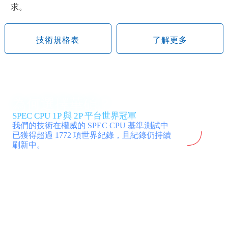
求。
技術規格表
了解更多
為何選擇華碩？
SPEC CPU 1P 與 2P 平台世界冠軍
我們的技術在權威的 SPEC CPU 基準測試中
已獲得超過 1772 項世界紀錄，且紀錄仍持續
刷新中。
華碩在 SPEC CPU® 2017 基準測試排名中，於單插
槽 (1P) 與雙插槽 (2P) 平台皆穩坐領導地位。這些世
界紀錄是由運行 Intel® 平台的伺服器所創下，涵蓋
一般業務基礎設施、軟體定義部署、數據分析、AI
及 HPC 等工作負載。