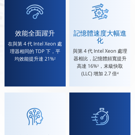
效能全面躍升
記憶體速度大幅進
化
在與第 4 代 Intel Xeon 處
與第 4 代 Intel Xeon 處理
理器相同的 TDP 下，平
器相比，記憶體頻寬提升
均效能提升達 21%
2
高達 16%
，末級快取
3
(LLC) 增加 2.7 倍
4