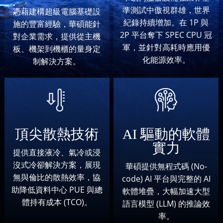
準測試中傲視群雄，世界
憑藉建構超級電腦基礎設
紀錄持續增加。在 1P 與
施的豐富經驗，華碩能針
2P 平台奪下 SPEC CPU 冠
對企業需求，提供從主機
軍，並針對高耗時應用優
板、機架到機櫃的量身定
化能源效率。
制解決方案。
頂尖散熱技術
AI 驅動的軟體
實力
提供直接液冷、氣冷或浸
沒式冷卻解決方案，展現
華碩提供無程式碼 (No-
無與倫比的散熱效率，協
code) AI 平台與完整的 AI
助降低資料中心 PUE 與總
軟體堆疊，大幅加速大型
體持有成本 (TCO)。
語言模型 (LLM) 的推論效
率。