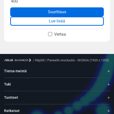
400​
Suurtilaus
Lue lisää
Vertaa
/
Näytöt
/
Paneelin resoluutio - WUXGA (1920 x 1200)
Tietoa meistä
Tuki
Tuotteet
Ratkaisut