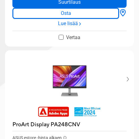
Suurtilaus
Osta
Lue lisää
Vertaa
ProArt Display PA248CNV
ASUS estore -hinta alkaen