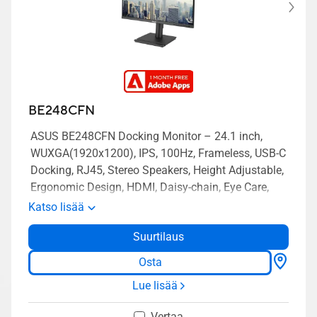
BE248CFN
ASUS BE248CFN Docking Monitor – 24.1 inch,
WUXGA(1920x1200), IPS, 100Hz, Frameless, USB-C
Docking, RJ45, Stereo Speakers, Height Adjustable,
Ergonomic Design, HDMI, Daisy-chain, Eye Care,
Low Blue Light, Flicker Free, Wall Mountable,
Katso lisää
Sustainability
Suurtilaus
Osta
Lue lisää
Vertaa