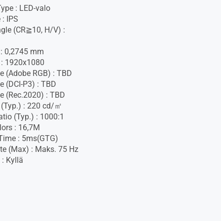
Type : LED-valo
 : IPS
gle (CR≧10, H/V) :
h : 0,2745 mm
 : 1920x1080
e (Adobe RGB) : TBD
e (DCI-P3) : TBD
e (Rec.2020) : TBD
 (Typ.) : 220 cd/㎡
tio (Typ.) : 1000:1
lors : 16,7M
Time : 5ms(GTG)
te (Max) : Maks. 75 Hz
 : Kyllä