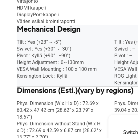
Virtajohto
HDMI-kaapeli
DisplayPort-kaapeli
Värien esikalibrointiraportti
Mechanical Design
Tilt : Yes (+23° ~ -5°)
Tilt : Yes (
Swivel : Yes (+30° ~ -30°)
Swivel : –
Pivot : Kyllä (+90°…−90°)
Pivot : –
Height Adjustment : 0~130mm
Height Adj
VESA Wall Mounting : 100 x 100 mm
VESA Wall
Kensington Lock : Kyllä
ROG Light 
Kensington
Dimensions (Esti.)(vary by regions)
Phys. Dimension (W x H x D) : 72.69 x
Phys. Dime
60.42 x 47.42 cm (28.62" x 23.79" x
39.04 x 20
18.67")
8.07")
Phys. Dimension without Stand (W x H
Phys. Dime
x D) : 72.69 x 42.59 x 6.87 cm (28.62" x
x D) : 53.9
Switch
16.77" x 2.70")
12.74" x 2.