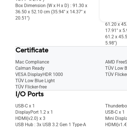
Box Dimension (W x H x D) : 91.30 x
Box Dimens
36.50 x 52.10 cm (35.94" x 14.37" x
42.40 x 15
20.51")
6.22")
61.20 x 45
17.91" x 5.
61.2 x 45.5
5.98")
Certificate
Mac Compliance
AMD Free
Calman Ready
TÜV Low B
VESA DisplayHDR 1000
TÜV Flicker
TÜV Low Blue Light
TÜV Flicker-free
I/O Ports
USB-C x 1
Thunderbol
DisplayPort 1.2 x 1
USB-C x 1
HDMI(v2.0) x 3
Mini Displ
USB Hub : 3x USB 3.2 Gen 1 Type-A
HDMI(v1.4)