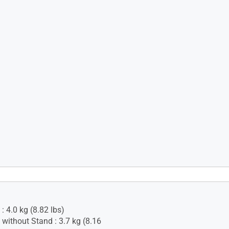
yllä (2 W x2)
: 4.0 kg (8.82 lbs)
 without Stand : 3.7 kg (8.16