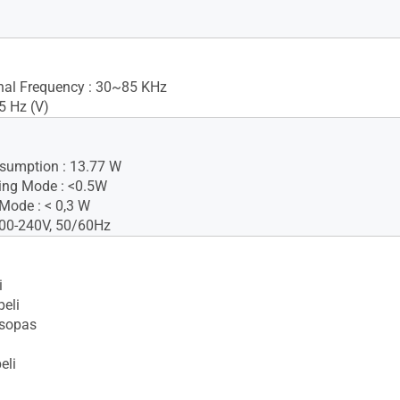
gnal Frequency : 30~85 KHz
5 Hz (V)
sumption : 13.77 W
ing Mode : <0.5W
Mode : < 0,3 W
100-240V, 50/60Hz
i
eli
usopas
eli