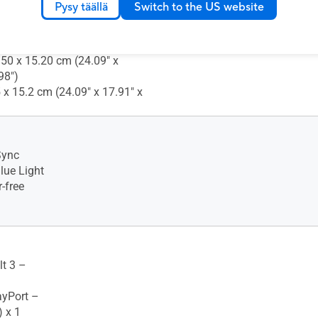
Pysy täällä
Switch to the US website
ion (W x H x D) : 64.50 x
.80 cm (25.39" x 16.69" x
.50 x 15.20 cm (24.09" x
98")
 x 15.2 cm (24.09" x 17.91" x
Sync
lue Light
-free
t 3 –
ayPort –
 x 1