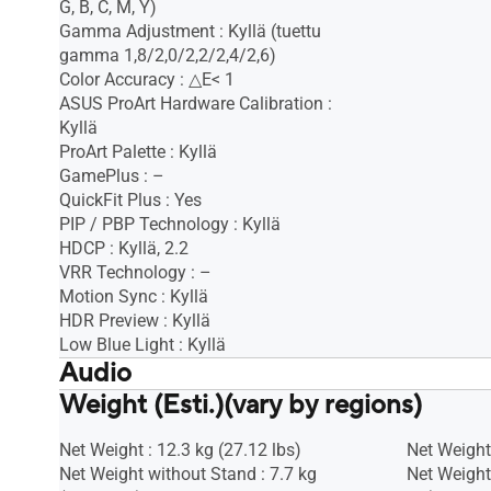
G, B, C, M, Y)
Gamma Adjustment : Kyllä (tuettu
gamma 1,8/2,0/2,2/2,4/2,6)
Color Accuracy : △E< 1
ASUS ProArt Hardware Calibration :
Kyllä
ProArt Palette : Kyllä
GamePlus : –
QuickFit Plus : Yes
PIP / PBP Technology : Kyllä
HDCP : Kyllä, 2.2
VRR Technology : –
Motion Sync : Kyllä
HDR Preview : Kyllä
Low Blue Light : Kyllä
Audio
Weight (Esti.)(vary by regions)
Speaker : Kyllä (2 W x2)
Speaker : K
Net Weight : 12.3 kg (27.12 lbs)
Net Weight 
Net Weight without Stand : 7.7 kg
Net Weight