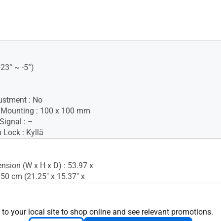
+23° ~ -5°)
ustment : No
 Mounting : 100 x 100 mm
Signal : –
 Lock : Kyllä
nsion (W x H x D) : 53.97 x
.50 cm (21.25" x 15.37" x
nsion without Stand (W x H
7 x 32.36 x 5.26 cm (21.25" x
 to your local site to shop online and see relevant promotions.
07")