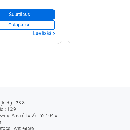
Suurtilaus
Ostopaikat
Lue lisää
(inch) : 23.8
o : 16:9
ewing Area (H x V) : 527.04 x
m
face : Anti-Glare