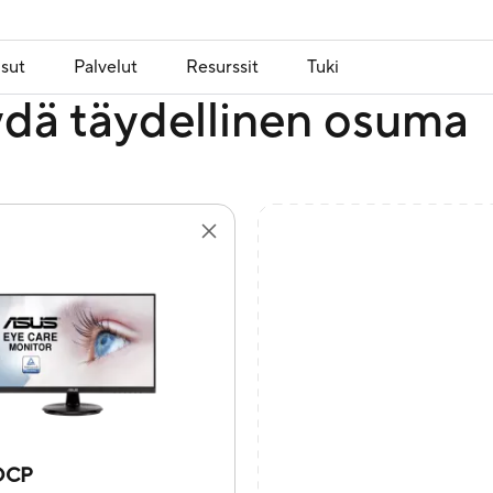
isut
Palvelut
Resurssit
Tuki
dä täydellinen osuma
DCP