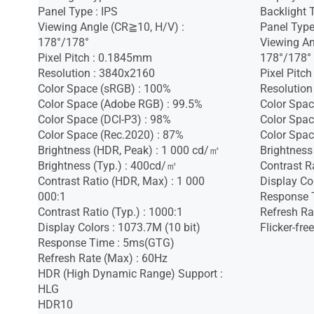
Panel Type : IPS
Backlight 
Viewing Angle (CR≧10, H/V) :
Panel Type
178°/178°
Viewing An
Pixel Pitch : 0.1845mm
178°/178°
Resolution : 3840x2160
Pixel Pitc
Color Space (sRGB) : 100%
Resolution
Color Space (Adobe RGB) : 99.5%
Color Spac
Color Space (DCI-P3) : 98%
Color Spac
Color Space (Rec.2020) : 87%
Color Spac
Brightness (HDR, Peak) : 1 000 cd/㎡
Brightness
Brightness (Typ.) : 400cd/㎡
Contrast Ra
Contrast Ratio (HDR, Max) : 1 000
Display Co
000:1
Response 
Contrast Ratio (Typ.) : 1000:1
Refresh Ra
Display Colors : 1073.7M (10 bit)
Flicker-free
Response Time : 5ms(GTG)
Refresh Rate (Max) : 60Hz
HDR (High Dynamic Range) Support :
HLG
HDR10