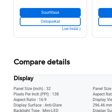
Suurtilaus
Ostopaikat
Lue lisää
Compare details
Display
Panel Size (inch) : 32
Panel Size 
Pixels Per Inch (PPI) : 138
Aspect Rati
Aspect Ratio : 16:9
Display Vi
Display Surface : Anti-Glare
296.46 m
Backlight Type : Mini-LED
Display Sur