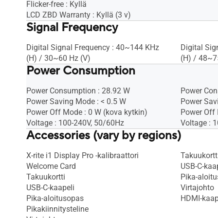
Flicker-free : Kyllä
LCD ZBD Warranty : Kyllä (3 v)
Signal Frequency
Digital Signal Frequency : 40~144 KHz
Digital Si
(H) / 30~60 Hz (V)
(H) / 48~7
Power Consumption
Power Consumption : 28.92 W
Power Con
Power Saving Mode : < 0.5 W
Power Sav
Power Off Mode : 0 W (kova kytkin)
Power Off 
Voltage : 100-240V, 50/60Hz
Voltage : 
Accessories (vary by regions)
X-rite i1 Display Pro -kalibraattori
Takuukortt
Welcome Card
USB-C-kaap
Takuukortti
Pika-aloit
USB-C-kaapeli
Virtajohto
Pika-aloitusopas
HDMI-kaap
Pikakiinnitysteline