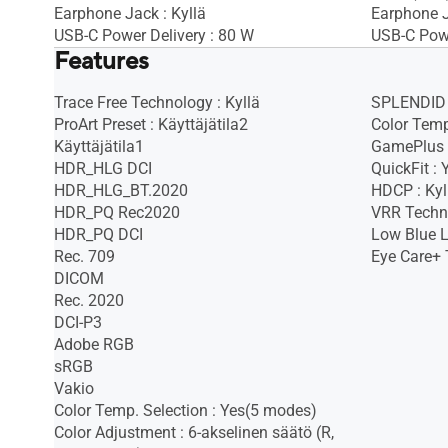
Earphone Jack : Kyllä
Earphone J
USB-C Power Delivery : 80 W
USB-C Powe
Features
Trace Free Technology : Kyllä
SPLENDID 
ProArt Preset : Käyttäjätila2
Color Temp.
Käyttäjätila1
GamePlus :
HDR_HLG DCI
QuickFit : 
HDR_HLG_BT.2020
HDCP : Kyll
HDR_PQ Rec2020
VRR Techno
HDR_PQ DCI
Low Blue Li
Rec. 709
Eye Care+ 
DICOM
Rec. 2020
DCI-P3
Adobe RGB
sRGB
Vakio
Color Temp. Selection : Yes(5 modes)
Color Adjustment : 6-akselinen säätö (R,