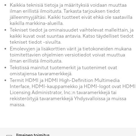
Kaikkia teknisiä tietoja ja määrityksiä voidaan muuttaa
ilman erillistä ilmoitusta. Tarkasta tarjouksen tiedot
jälleenmyyjältäsi. Kaikki tuotteet eivät ehkä ole saatavilla
kaikilla markkina-alueilla.
Tekniset tiedot ja ominaisuudet vaihtelevat malleittain, ja
kaikki kuvat ovat suuntaa antavia. Katso täydelliset tiedot
tekniset tiedot -sivuilta.
Emolevyjen ja lisäkorttien värit ja tietokoneiden mukana
toimitettavien ohjelmien versiotiedot voivat muuttua
ilman erillistä ilmoitusta.
Tekstissä mainitut tuotemerkit ja tuotenimet ovat
omistajiensa tavaramerkkejä.
Termit HDMI ja HDMI High-Definition Multimedia
Interface, HDMI-kauppamekko ja HDMI-logot ovat HDMI
Licensing Administrator, Inc.:n tavaramerkkejä tai
rekisteröityjä tavaramerkkejä Yhdysvalloissa ja muissa
maissa.
Ilmainen toimitus