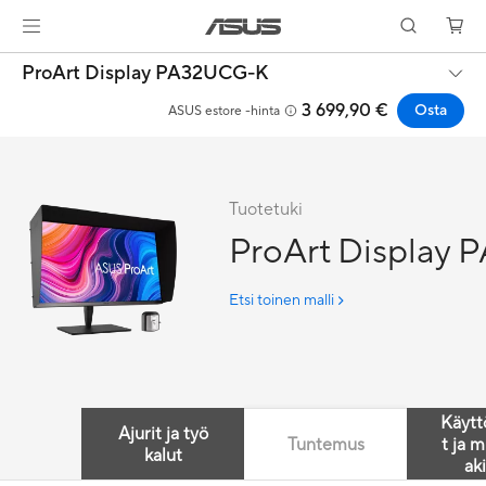
ProArt Display PA32UCG-K
3 699,90 €
Osta
ASUS estore -hinta
Tuotetuki
ProArt Display
Etsi toinen malli
Käytt
Ajurit ja työ
Tuntemus
t ja m
kalut
aki