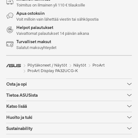
Toimitus on ilmainen yli 110 € tilauksille
Apua ostoksiin
Voit milloin vain lähettää viestin tai sähköpostia
Helpot palautukset
Vaivattomat palautukset 14 päivän aikana
Turvalliset maksut
Salatut maksuyhteydet
Pöytäkoneet / Näytöt
Näytöt
ProArt
ProArt Display PA32UCG-K
Osta ja opi
Tietoa ASUSista
Katso lisää
Huolto ja tuki
Sustainability