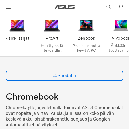
Kaikki sarjat
ProArt
Zenbook
Vivoboo
Kehittyneellä
Premium ohut ja
Älykkäämp
tekoälyllä
kevyt AIPC
tuottavampi
varustetut
turvallisem
kannettavat
tietokoneet
luovuuteen
Suodatin
Chromebook
Chrome-käyttöjärjestelmällä toimivat ASUS Chromebookit
ovat nopeita ja virtaviivaisia, ja niissä on koko päivän
kestävä akku, sisäänrakennettu suojaus ja Googlen
automaattiset päivitykset.