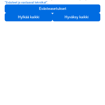
Osta ja opi
”Evästeet ja vastaavat tekniikat”
.
Evästeasetukset
Tietoa ASUSista
Hylkää kaikki
Hyväksy kaikki
Katso lisää
Huolto ja tuki
Sustainability
Hanki uusimmat tarjoukset ja paljon muuta
Rekisteröidy
Finland / Suomi