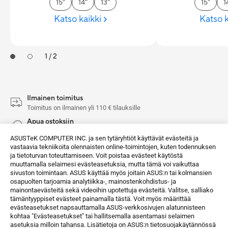
15"
14"
13"
15"
1
Katso kaikki
Katso k
1 / 2
Ilmainen toimitus
Toimitus on ilmainen yli 110 € tilauksille
Apua ostoksiin
Voit milloin vain lähettää viestin tai sähköpostia
ASUSTeK COMPUTER INC. ja sen tytäryhtiöt käyttävät evästeitä ja
Helpot palautukset
vastaavia tekniikoita olennaisten online-toimintojen, kuten todennuksen
Vaivattomat palautukset 14 päivän aikana
ja tietoturvan toteuttamiseen. Voit poistaa evästeet käytöstä
muuttamalla selaimesi evästeasetuksia, mutta tämä voi vaikuttaa
Turvalliset maksut
sivuston toimintaan. ASUS käyttää myös joitain ASUS:n tai kolmansien
Salatut maksuyhteydet
osapuolten tarjoamia analytiikka-, mainostenkohdistus- ja
mainontaevästeitä sekä videoihin upotettuja evästeitä. Valitse, salliako
tämäntyyppiset evästeet painamalla tästä. Voit myös määrittää
Kannettavat tietokoneet
Kotiin
Chromebook
evästeasetukset napsauttamalla ASUS-verkkosivujen alatunnisteen
kohtaa "Evästeasetukset" tai hallitsemalla asentamasi selaimen
asetuksia milloin tahansa. Lisätietoja on ASUS:n tietosuojakäytännössä