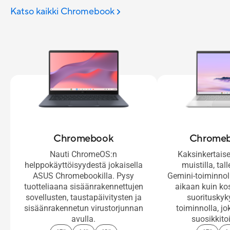
Katso kaikki Chromebook
Chromebook
Chromeb
Nauti ChromeOS:n
Kaksinkertaise
helppokäyttöisyydestä jokaisella
muistilla, tal
ASUS Chromebookilla. Pysy
Gemini-toiminno
tuotteliaana sisäänrakennettujen
aikaan kuin k
sovellusten, taustapäivitysten ja
suorituskyk
sisäänrakennetun virustorjunnan
toiminnolla, jo
avulla.
suosikkito