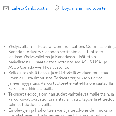
Lähetä Sähköpostia
Löydä lähin huoltopiste
Yhdysvaltain Federal Communications Commissionin j
Kanadan Industry Canadan sertifioimia tuotteita
jaellaan Yhdysvalloissa ja Kanadassa. Lisätietoja
paikallisesti saatavista tuotteista saa ASUS USA- ja
ASUS Canada -verkkosivustoilta.
Kaikkia teknisiä tietoja ja määrityksiä voidaan muuttaa
ilman erillistä ilmoitusta. Tarkasta tarjouksen tiedot
jälleenmyyjältäsi. Kaikki tuotteet eivät ehkä ole saatavilla
kaikilla markkina-alueilla.
Tekniset tiedot ja ominaisuudet vaihtelevat malleittain, ja
kaikki kuvat ovat suuntaa antavia. Katso täydelliset tiedot
tekniset tiedot -sivuilta.
Emolevyjen ja lisäkorttien värit ja tietokoneiden mukana
toimitettavien ohjelmien versiotiedot voivat muuttua