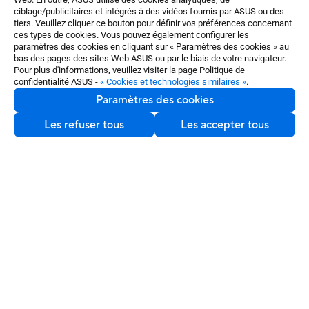
ciblage/publicitaires et intégrés à des vidéos fournis par ASUS ou des
Nous contacter
tiers. Veuillez cliquer ce bouton pour définir vos préférences concernant
ces types de cookies. Vous pouvez également configurer les
paramètres des cookies en cliquant sur « Paramètres des cookies » au
bas des pages des sites Web ASUS ou par le biais de votre navigateur.
Pour plus d'informations, veuillez visiter la page Politique de
confidentialité ASUS -
« Cookies et technologies similaires »
.
Paramètres des cookies
France / Français
©ASUSTeK Computer Inc. Tous droits réservés.
Les refuser tous
Les accepter tous
Nous contacter
Conditions d'utilisation
Politique de confidentialité
Paramètres des cookies