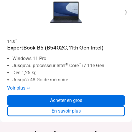
14.0"
ExpertBook B5 (B5402C, 11th Gen Intel)
Windows 11 Pro
®
™
Jusqu’au processeur Intel
Core
i7 11e Gén
Dès 1,25 kg
Jusqu'à 48 Go de mémoire
Stockage SSD jusqu’à 2 To
Voir plus
Jusqu’à 12 heures d'autonomie
Acheter en gros
Supporte le WiFi 6E
Two-way AI noise-canceling
En savoir plus