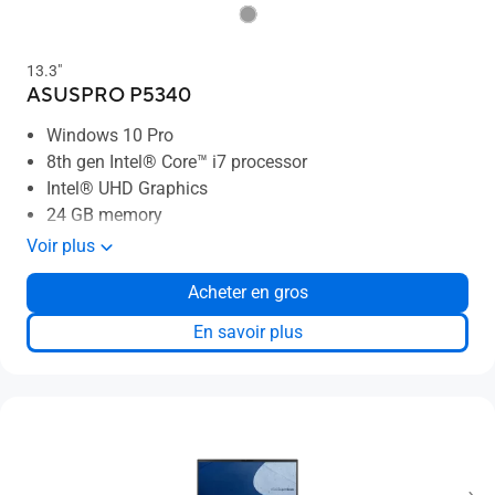
13.3"
ASUSPRO P5340
Windows 10 Pro
8th gen Intel® Core™ i7 processor
Intel® UHD Graphics
24 GB memory
1 TB HDD + 512 GB SSD storage
Voir plus
Thin and Light: 1.85mm, 1.23 Kg
Acheter en gros
Up to 12 hours battery life
En savoir plus