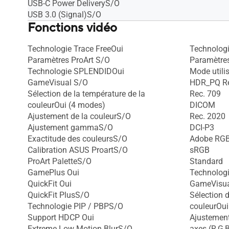
USB-C Power DeliveryS/O
USB 3.0 (Signal)S/O
Fonctions vidéo
Technologie Trace FreeOui
Technologi
Paramètres ProArt S/O
Paramètres
Technologie SPLENDIDOui
Mode utili
GameVisual S/O
HDR_PQ R
Sélection de la température de la
Rec. 709
couleurOui (4 modes)
DICOM
Ajustement de la couleurS/O
Rec. 2020
Ajustement gammaS/O
DCI-P3
Exactitude des couleursS/O
Adobe RG
Calibration ASUS ProartS/O
sRGB
ProArt PaletteS/O
Standard
GamePlus Oui
Technolog
QuickFit Oui
GameVisua
QuickFit PlusS/O
Sélection d
Technologie PIP / PBPS/O
couleurOui
Support HDCP Oui
Ajustement
Extreme Low Motion BlurS/O
axes (R,G,