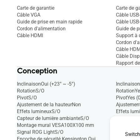
Carte de garantie
Carte de g
Câble VGA
Câble USB-
Guide de prise en main rapide
Câble USB
Cordon d'alimentation
Guide de p
Câble HDMI
Support à
Cordon d'a
Câble HDM
Câble Disp
Rapport de
Conception
InclinaisonOui (+23° ~ -5°)
Inclinaison
RotationS/O
RotationYe
PivotS/O
PivotYes (
Ajustement de la hauteurNon
Ajustemen
Effets lumineuxS/O
Effets lu
Capteur de lumière ambianteS/O
Capteur de
Montage mural VESA100X100 mm
Montage 
Signal ROG LightS/O
Signal RO
Switch
Encoche de sécurité Kensington Oui
Encoche de