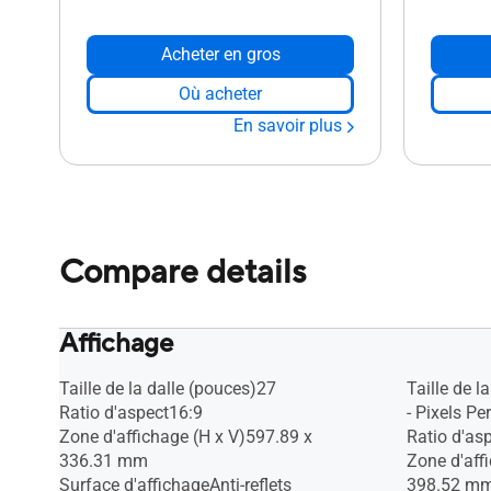
Acheter en gros
Où acheter
En savoir plus
Compare details
Affichage
Taille de la dalle (pouces)27
Taille de l
Ratio d'aspect16:9
- Pixels Pe
Zone d'affichage (H x V)597.89 x
Ratio d'as
336.31 mm
Zone d'aff
Surface d'affichageAnti-reflets
398.52 m