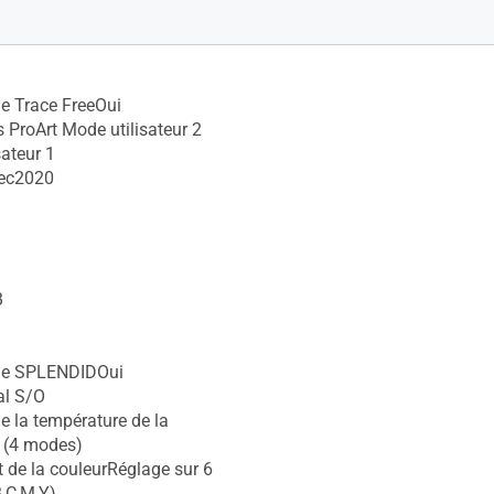
e Trace FreeOui
 ProArt Mode utilisateur 2
sateur 1
ec2020
B
ie SPLENDIDOui
l S/O
e la température de la
 (4 modes)
 de la couleurRéglage sur 6
B,C,M,Y)