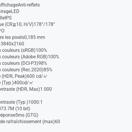
ffichageAnti-reflets
airageLED
lleIPS
vue (CR≧10, H/V)178°/178°
/O
re les pixels0,185 mm
n 3840x2160
s couleurs (sRGB)100%
s couleurs (Adobe RGB)100%
 couleurs (DCI-P3)98%
s couleurs (Rec.2020)85%
é (HDR, Peak)600 cd/㎡
é (Typ.)400cd/㎡
ontraste (HDR, Max)1 000
ontraste (Typ.)1000:1
73.7M (10 bit)
réponse5ms (GTG)
de rafraîchissement (max)60