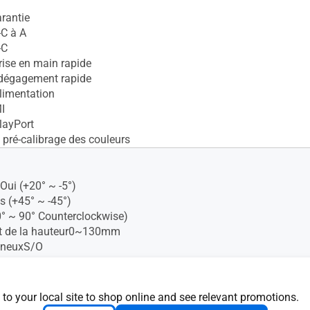
arantie
C à A
-C
rise en main rapide
 dégagement rapide
limentation
I
layPort
 pré-calibrage des couleurs
Oui (+20° ~ -5°)
s (+45° ~ -45°)
0° ~ 90° Counterclockwise)
t de la hauteur0~130mm
mineuxS/O
 lumière ambianteS/O
mural VESA100X100 mm
G LightS/O
 to your local site to shop online and see relevant promotions.
 sécurité Kensington Oui