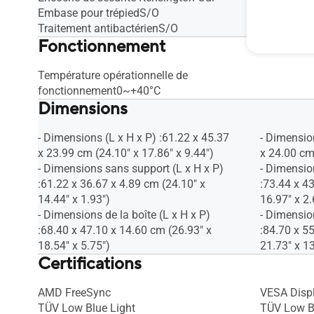
Embase pour trépiedS/O
Traitement antibactérienS/O
Fonctionnement
Température opérationnelle de
fonctionnement0~+40°C
Dimensions
- Dimensions (L x H x P) :61.22 x 45.37
- Dimension
x 23.99 cm (24.10" x 17.86" x 9.44")
x 24.00 cm 
- Dimensions sans support (L x H x P)
- Dimensio
:61.22 x 36.67 x 4.89 cm (24.10" x
:73.44 x 4
14.44" x 1.93")
16.97" x 2.
- Dimensions de la boîte (L x H x P)
- Dimension
:68.40 x 47.10 x 14.60 cm (26.93" x
:84.70 x 5
18.54" x 5.75")
21.73" x 13
Certifications
AMD FreeSync
VESA Disp
TÜV Low Blue Light
TÜV Low B