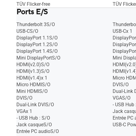
TÜV Flicker-free
TÜV Flicker
Ports E/S
Thunderbolt 3S/O
Thunderbo
USB-CS/O
USB-Cx 1
DisplayPort 1.1S/O
DisplayPor
DisplayPort 1.2S/O
DisplayPor
DisplayPort 1.4S/O
DisplayPor
Mini DisplayPortS/O
Mini Displ
HDMI(v2.0)S/O
HDMI(v2.0
HDMI(v1.3)S/O
HDMI(v1.4
HDMI(v1.4)x 1
Micro HD
Micro HDMIS/O
DVIS/O
Mini HDMIS/O
Dual-Link
DVIS/O
VGAS/O
Dual-Link DVIS/O
- USB Hub 
VGAx 1
Jack casq
- USB Hub : S/O
Entrée PC
Jack casqueS/O
USB-C Pow
Entrée PC audioS/O