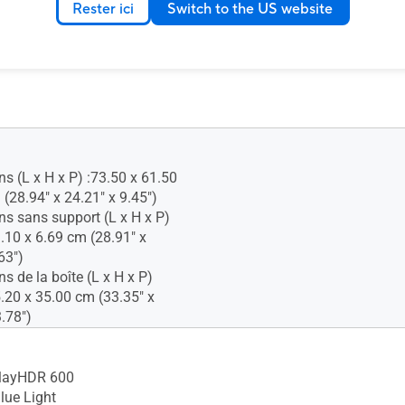
Rester ici
Switch to the US website
s (L x H x P) :73.50 x 61.50
(28.94" x 24.21" x 9.45")
ns sans support (L x H x P)
3.10 x 6.69 cm (28.91" x
63")
s de la boîte (L x H x P)
5.20 x 35.00 cm (33.35" x
.78")
layHDR 600
lue Light