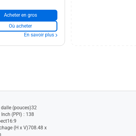
Acheter en gros
Où acheter
En savoir plus
a dalle (pouces)32
r Inch (PPI) : 138
pect16:9
ichage (H x V)708.48 x
m