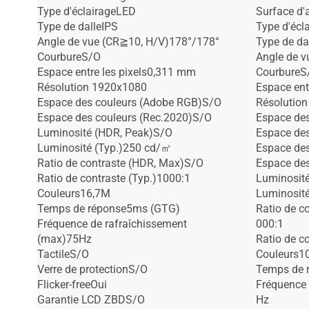
Type d'éclairageLED
Surface d'a
Type de dalleIPS
Type d'écl
Angle de vue (CR≧10, H/V)178°/178°
Type de da
CourbureS/O
Angle de 
Espace entre les pixels0,311 mm
CourbureS
Résolution 1920x1080
Espace ent
Espace des couleurs (Adobe RGB)S/O
Résolutio
Espace des couleurs (Rec.2020)S/O
Espace de
Luminosité (HDR, Peak)S/O
Espace de
Luminosité (Typ.)250 cd/㎡
Espace des
Ratio de contraste (HDR, Max)S/O
Espace de
Ratio de contraste (Typ.)1000:1
Luminosit
Couleurs16,7M
Luminosit
Temps de réponse5ms (GTG)
Ratio de c
Fréquence de rafraîchissement
000:1
(max)75Hz
Ratio de c
TactileS/O
Couleurs10
Verre de protectionS/O
Temps de 
Flicker-freeOui
Fréquence 
Garantie LCD ZBDS/O
Hz