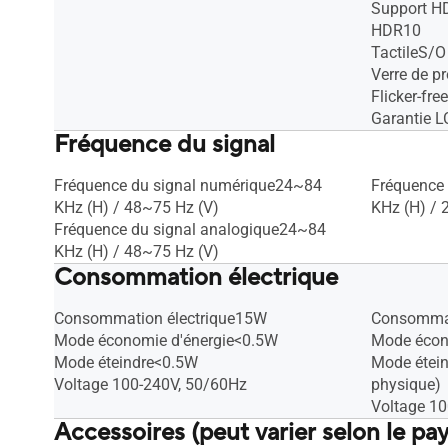
Support H
HDR10
TactileS/O
Verre de p
Flicker-fre
Garantie L
Fréquence du signal
Fréquence du signal numérique24~84
Fréquence
KHz (H) / 48~75 Hz (V)
KHz (H) / 
Fréquence du signal analogique24~84
KHz (H) / 48~75 Hz (V)
Consommation électrique
Consommation électrique15W
Consommat
Mode économie d'énergie<0.5W
Mode écon
Mode éteindre<0.5W
Mode étei
Voltage 100-240V, 50/60Hz
physique)
Voltage 1
Accessoires (peut varier selon le pay