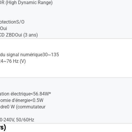
DR (High Dynamic Range)
rotectionS/O
eOui
CD ZBDOui (3 ans)
 du signal numérique30~135
24~76 Hz (V)
ion électrique<56.84W*
omie d'énergie<0.5W
ndre0 W (commutateur
00-240V, 50/60Hz
s)