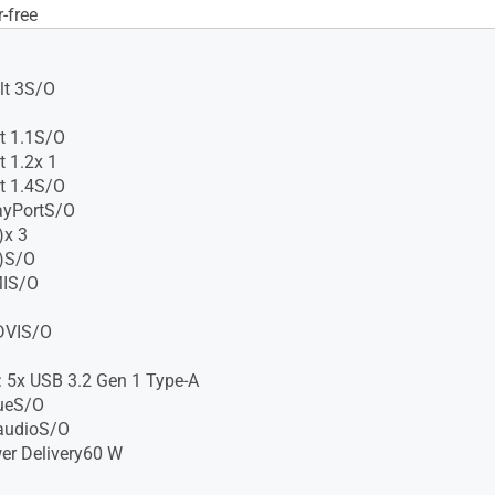
-free
lt 3S/O
t 1.1S/O
t 1.2x 1
t 1.4S/O
ayPortS/O
)x 3
)S/O
MIS/O
 DVIS/O
: 5x USB 3.2 Gen 1 Type-A
ueS/O
 audioS/O
er Delivery60 W