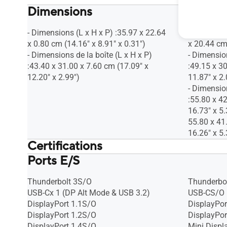
Dimensions
- Dimensions (L x H x P) :35.97 x 22.64
- Dimension
x 0.80 cm (14.16" x 8.91" x 0.31")
x 20.44 cm 
- Dimensions de la boîte (L x H x P)
- Dimensio
:43.40 x 31.00 x 7.60 cm (17.09" x
:49.15 x 3
12.20" x 2.99")
11.87" x 2.
- Dimension
:55.80 x 4
16.73" x 5.
55.80 x 41
16.26" x 5.
Certifications
Ports E/S
TÜV Low Blue Light
TÜV Low B
TÜV Flicker-free
TÜV Flicker
Thunderbolt 3S/O
Thunderbo
USB-Cx 1 (DP Alt Mode & USB 3.2)
USB-CS/O
DisplayPort 1.1S/O
DisplayPor
DisplayPort 1.2S/O
DisplayPor
DisplayPort 1.4S/O
Mini Displ