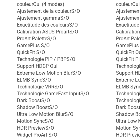
couleurOui (4 modes)
couleurOui
Ajustement de la couleurS/O
Ajustement
Ajustement gammaS/O
Ajusteme
Exactitude des couleursS/O
Exactitude
Calibration ASUS ProartS/O
Calibratio
ProArt PaletteS/O
ProArt Pal
GamePlus S/O
GamePlus
QuickFit S/O
QuickFit O
Technologie PIP / PBPS/O
QuickFit P
Support HDCP Oui
Technolog
Extreme Low Motion BlurS/O
Support H
ELMB SyncS/O
Extreme L
Technologie VRRS/O
ELMB Syn
Technologie GameFast InputS/O
Technolog
Dark BoostS/O
Technolog
Shadow BoostS/O
Dark Boos
Ultra Low Motion BlurS/O
Shadow B
Motion SyncS/O
Ultra Low 
HDR PreviewS/O
Motion Sy
Widget ProArt S/O
HDR Previ