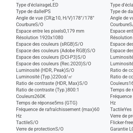
Type d'éclairageLED
Type d'écl
Type de dalleIPS
Type de da
Angle de vue (CR≧10, H/V)178°/178°
Angle de 
CourbureS/O
CourbureS
Espace entre les pixels0,179 mm
Espace ent
Résolution 1920x1080
Résolutio
Espace des couleurs (sRGB)S/O
Espace de
Espace des couleurs (Adobe RGB)S/O
Espace des
Espace des couleurs (DCI-P3)S/O
Luminosit
Espace des couleurs (Rec.2020)S/O
Luminosit
Luminosité (HDR, Peak)S/O
Ratio de c
Luminosité (Typ.)220cd/㎡
Ratio de c
Ratio de contraste (HDR, Max)S/O
Couleurs1
Ratio de contraste (Typ.)800:1
Temps de 
Couleurs260K
Fréquence 
Temps de réponse5ms (GTG)
Hz
Fréquence de rafraîchissement (max)60
TactileYes
Hz
Verre de p
TactileS/O
Flicker-fre
Verre de protectionS/O
Garantie 