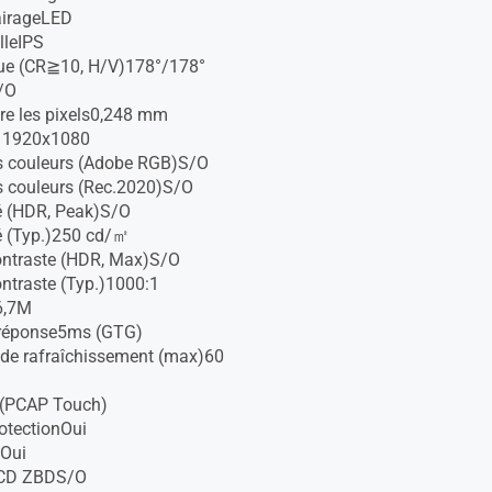
airageLED
lleIPS
vue (CR≧10, H/V)178°/178°
/O
re les pixels0,248 mm
n 1920x1080
s couleurs (Adobe RGB)S/O
 couleurs (Rec.2020)S/O
é (HDR, Peak)S/O
é (Typ.)250 cd/㎡
ontraste (HDR, Max)S/O
ontraste (Typ.)1000:1
6,7M
réponse5ms (GTG)
de rafraîchissement (max)60
 (PCAP Touch)
rotectionOui
eOui
LCD ZBDS/O