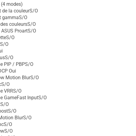
 (4 modes)
 de la couleurS/O
nt gammaS/O
 des couleursS/O
n ASUS ProartS/O
etteS/O
 S/O
ui
lusS/O
ie PIP / PBPS/O
DCP Oui
ow Motion BlurS/O
cS/O
ie VRRS/O
ie GameFast InputS/O
tS/O
oostS/O
Motion BlurS/O
ncS/O
ewS/O