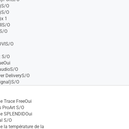
)S/O
)S/O
)x 1
MIS/O
IS/O
 DVIS/O
: S/O
ueOui
 audioS/O
er DeliveryS/O
ignal)S/O
e Trace FreeOui
 ProArt S/O
ie SPLENDIDOui
l S/O
e la température de la