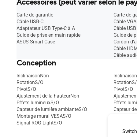
Accessoires (peut varier selon le pay
Carte de garantie
Carte de g
Câble USB-C
Câble VGA
Adaptateur USB Type-C à A
Câble USB 
Guide de prise en main rapide
Guide de p
ASUS Smart Case
Cordon d'a
Câble HDM
Câble audi
Conception
InclinaisonNon
Inclinaison
RotationS/O
RotationS
PivotS/O
PivotS/O
Ajustement de la hauteurNon
Ajustement
Effets lumineuxS/O
Effets lu
Capteur de lumière ambianteS/O
Capteur de
Montage mural VESAS/O
Montage 
Signal ROG LightS/O
Encoche de
Embase po
Switch
Traitement