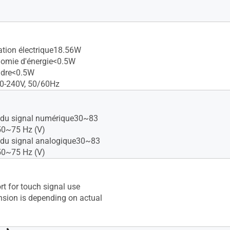
ion électrique18.56W
omie d'énergie<0.5W
ndre<0.5W
00-240V, 50/60Hz
 du signal numérique30~83
50~75 Hz (V)
 du signal analogique30~83
50~75 Hz (V)
rt for touch signal use
sion is depending on actual