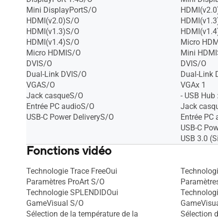
Mini DisplayPortS/O
HDMI(v2.0
HDMI(v2.0)S/O
HDMI(v1.3
HDMI(v1.3)S/O
HDMI(v1.4
HDMI(v1.4)S/O
Micro HD
Micro HDMIS/O
Mini HDM
DVIS/O
DVIS/O
Dual-Link DVIS/O
Dual-Link
VGAS/O
VGAx 1
Jack casqueS/O
- USB Hub 
Entrée PC audioS/O
Jack casq
USB-C Power DeliveryS/O
Entrée PC
USB-C Pow
USB 3.0 (S
Fonctions vidéo
Technologie Trace FreeOui
Technologi
Paramètres ProArt S/O
Paramètres
Technologie SPLENDIDOui
Technolog
GameVisual S/O
GameVisua
Sélection de la température de la
Sélection d