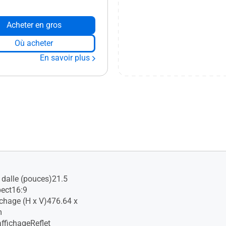
Acheter en gros
Où acheter
En savoir plus
a dalle (pouces)21.5
pect16:9
ichage (H x V)476.64 x
m
affichageReflet