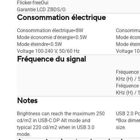
Flicker-freeOui
Garantie LCD ZBDS/O
Consommation électrique
Consommation électrique<8W
Consommat
Mode économie d'énergie<0.5W
Mode écon
Mode éteindre<0.5W
Mode étei
Voltage 100-240 V, 50/60 Hz
Voltage 1
Fréquence du signal
Fréquence
KHz (H) / 
Fréquence
KHz (H) / 
Notes
Brightness can reach the maximum 250
USB 2.0 Po
cd/m2 in USB-C DP Alt mode and
*Box dimen
typical 220 cd/m2 when in USB 3.0
size.
mode.