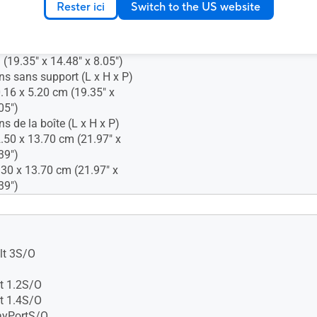
Rester ici
Switch to the US website
s (L x H x P) :49.15 x 36.77
(19.35" x 14.48" x 8.05")
ns sans support (L x H x P)
0.16 x 5.20 cm (19.35" x
05")
s de la boîte (L x H x P)
2.50 x 13.70 cm (21.97" x
39")
.30 x 13.70 cm (21.97" x
39")
lue Light
-free
lt 3S/O
t 1.2S/O
t 1.4S/O
ayPortS/O