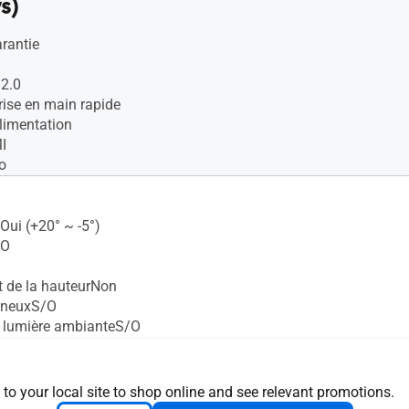
s)
arantie
2.0
rise en main rapide
limentation
I
o
Oui (+20° ~ -5°)
/O
 de la hauteurNon
mineuxS/O
 lumière ambianteS/O
mural VESA100X100 mm
 sécurité Kensington Oui
ur trépiedS/O
 to your local site to shop online and see relevant promotions.
 antibactérienS/O