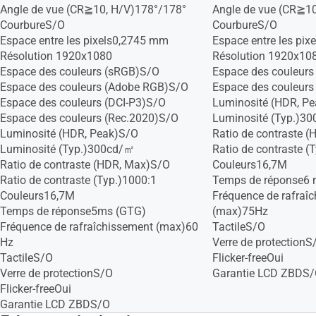
Angle de vue (CR≧10, H/V)178°/178°
Angle de vue (CR≧1
CourbureS/O
CourbureS/O
Espace entre les pixels0,2745 mm
Espace entre les pi
Résolution 1920x1080
Résolution 1920x10
Espace des couleurs (sRGB)S/O
Espace des couleur
Espace des couleurs (Adobe RGB)S/O
Espace des couleurs
Espace des couleurs (DCI-P3)S/O
Luminosité (HDR, P
Espace des couleurs (Rec.2020)S/O
Luminosité (Typ.)3
Luminosité (HDR, Peak)S/O
Ratio de contraste 
Luminosité (Typ.)300cd/㎡
Ratio de contraste (
Ratio de contraste (HDR, Max)S/O
Couleurs16,7M
Ratio de contraste (Typ.)1000:1
Temps de réponse6 ms
Couleurs16,7M
Fréquence de rafraî
Temps de réponse5ms (GTG)
(max)75Hz
Fréquence de rafraîchissement (max)60
TactileS/O
Hz
Verre de protectionS
TactileS/O
Flicker-freeOui
Verre de protectionS/O
Garantie LCD ZBDS
Flicker-freeOui
Garantie LCD ZBDS/O