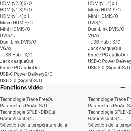
HDMI(v2.0)S/O
HDMI(v1.4)x 1
HDMI(v1.3)S/O
Micro HDMIS/O
HDMI(v1.4)x 1
Mini HDMIS/O
Micro HDMIS/O
DVIS/O
Mini HDMIS/O
Dual-Link DVIS/O
DVIS/O
VGAx 1
Dual-Link DVIS/O
- USB Hub : S/O
VGAx 1
Jack casqueOui
- USB Hub : S/O
Entrée PC audioOui
Jack casqueOui
USB-C Power Delive
Entrée PC audioOui
USB 3.0 (Signal)S/O
USB-C Power DeliveryS/O
USB 3.0 (Signal)S/O
Fonctions vidéo
Technologie Trace FreeOui
Technologie Trace F
Paramètres ProArt S/O
Paramètres ProArt S
Technologie SPLENDIDOui
Technologie SPLEN
GameVisual S/O
GameVisual S/O
Sélection de la température de la
Sélection de la tempé