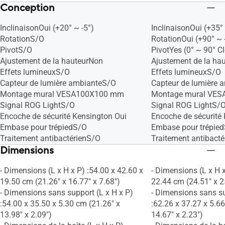
Conception
InclinaisonOui (+20° ~ -5°)
InclinaisonOui (+35° 
RotationS/O
RotationOui (+90° ~ 
PivotS/O
PivotYes (0° ~ 90° C
Ajustement de la hauteurNon
Ajustement de la h
Effets lumineuxS/O
Effets lumineuxS/O
Capteur de lumière ambianteS/O
Capteur de lumière 
Montage mural VESA100X100 mm
Montage mural VE
Signal ROG LightS/O
Signal ROG LightS/
Encoche de sécurité Kensington Oui
Encoche de sécurité
Embase pour trépiedS/O
Embase pour trépie
Traitement antibactérienS/O
Traitement antibact
Dimensions
- Dimensions (L x H x P) :54.00 x 42.60 x
- Dimensions (L x H x
19.50 cm (21.26" x 16.77" x 7.68")
22.44 cm (24.51" x 2
- Dimensions sans support (L x H x P)
- Dimensions sans su
:54.00 x 35.50 x 5.30 cm (21.26" x
:62.26 x 37.27 x 5.6
13.98" x 2.09")
14.67" x 2.23")