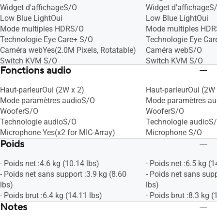
Widget d'affichageS/O
Widget d'affichageS
Low Blue LightOui
Low Blue LightOui
Mode multiples HDRS/O
Mode multiples HD
Technologie Eye Care+ S/O
Technologie Eye Car
Caméra webYes(2.0M Pixels, Rotatable)
Caméra webS/O
Switch KVM S/O
Switch KVM S/O
Fonctions audio
Haut-parleurOui (2W x 2)
Haut-parleurOui (2W 
Mode paramètres audioS/O
Mode paramètres au
WooferS/O
WooferS/O
Technologie audioS/O
Technologie audioS
Microphone Yes(x2 for MIC-Array)
Microphone S/O
Poids
- Poids net :4.6 kg (10.14 lbs)
- Poids net :6.5 kg (1
- Poids net sans support :3.9 kg (8.60
- Poids net sans supp
lbs)
lbs)
- Poids brut :6.4 kg (14.11 lbs)
- Poids brut :8.3 kg (
Notes