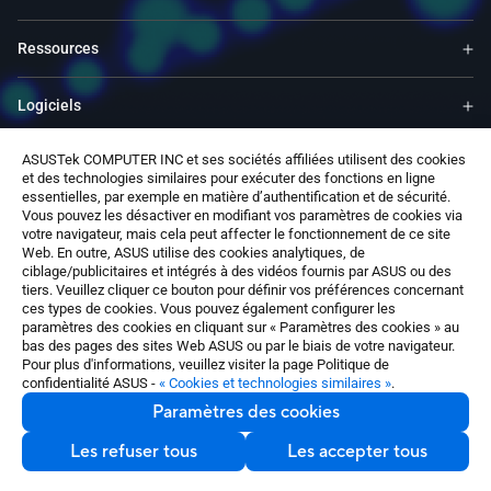
Ressources
Logiciels
ASUSTek COMPUTER INC et ses sociétés affiliées utilisent des cookies
Support
et des technologies similaires pour exécuter des fonctions en ligne
essentielles, par exemple en matière d’authentification et de sécurité.
Vous pouvez les désactiver en modifiant vos paramètres de cookies via
Services & Programmes
votre navigateur, mais cela peut affecter le fonctionnement de ce site
Web. En outre, ASUS utilise des cookies analytiques, de
ciblage/publicitaires et intégrés à des vidéos fournis par ASUS ou des
Nous contacter
tiers. Veuillez cliquer ce bouton pour définir vos préférences concernant
ces types de cookies. Vous pouvez également configurer les
paramètres des cookies en cliquant sur « Paramètres des cookies » au
bas des pages des sites Web ASUS ou par le biais de votre navigateur.
Pour plus d'informations, veuillez visiter la page Politique de
confidentialité ASUS -
« Cookies et technologies similaires »
.
Paramètres des cookies
France / Français
©ASUSTeK Computer Inc. Tous droits réservés.
Les refuser tous
Les accepter tous
Nous contacter
Conditions d'utilisation
Politique de confidentialité
Paramètres des cookies