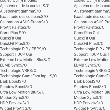
couleurOui (4 modes)
couleurOui (4 modes
Ajustement de la couleurS/O
Ajustement de la co
Ajustement gammaS/O
Ajustement gamma
Exactitude des couleursS/O
Exactitude des coul
Calibration ASUS ProartS/O
Calibration ASUS Pr
ProArt PaletteS/O
ProArt PaletteS/O
GamePlus S/O
GamePlus Oui
QuickFit Oui
QuickFit Oui
QuickFit PlusS/O
QuickFit PlusS/O
Technologie PIP / PBPS/O
Technologie PIP / 
Support HDCP Oui
Support HDCP Oui, 1
Extreme Low Motion BlurS/O
Extreme Low Motion
ELMB SyncS/O
ELMB SyncS/O
Technologie VRRS/O
Technologie VRRS/
Technologie GameFast InputS/O
Technologie GameFa
Dark BoostS/O
Dark BoostS/O
Shadow BoostS/O
Shadow BoostS/O
Ultra Low Motion BlurS/O
Ultra Low Motion Bl
Motion SyncS/O
Motion SyncS/O
HDR PreviewS/O
HDR PreviewS/O
Widget ProArt S/O
Widget ProArt S/O