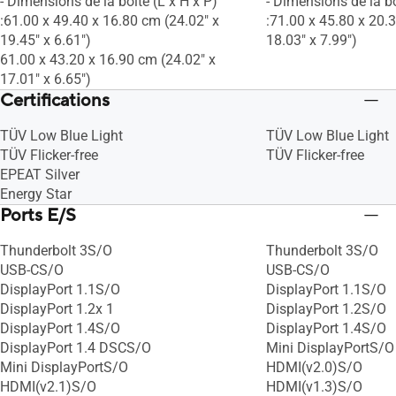
- Dimensions de la boîte (L x H x P)
- Dimensions de la bo
:61.00 x 49.40 x 16.80 cm (24.02" x
:71.00 x 45.80 x 20.
19.45" x 6.61")
18.03" x 7.99")
61.00 x 43.20 x 16.90 cm (24.02" x
17.01" x 6.65")
Certifications
TÜV Low Blue Light
TÜV Low Blue Light
TÜV Flicker-free
TÜV Flicker-free
EPEAT Silver
Energy Star
Ports E/S
Thunderbolt 3S/O
Thunderbolt 3S/O
USB-CS/O
USB-CS/O
DisplayPort 1.1S/O
DisplayPort 1.1S/O
DisplayPort 1.2x 1
DisplayPort 1.2S/O
DisplayPort 1.4S/O
DisplayPort 1.4S/O
DisplayPort 1.4 DSCS/O
Mini DisplayPortS/O
Mini DisplayPortS/O
HDMI(v2.0)S/O
HDMI(v2.1)S/O
HDMI(v1.3)S/O