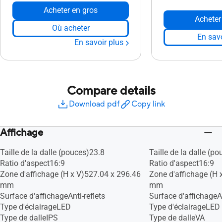
Acheter en gros
Acheter
Où acheter
En savo
En savoir plus
Compare details
Download pdf
Copy link
Affichage
Taille de la dalle (pouces)23.8
Taille de la dalle (p
Ratio d'aspect16:9
Ratio d'aspect16:9
Zone d'affichage (H x V)527.04 x 296.46
Zone d'affichage (H 
mm
mm
Surface d'affichageAnti-reflets
Surface d'affichageAn
Type d'éclairageLED
Type d'éclairageLED
Type de dalleIPS
Type de dalleVA