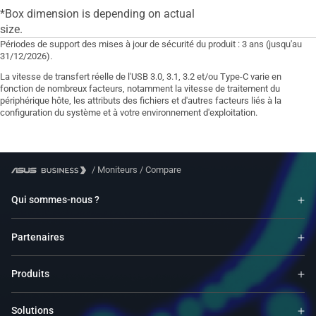
*Box dimension is depending on actual
size.
Périodes de support des mises à jour de sécurité du produit : 3 ans (jusqu'au
31/12/2026).
La vitesse de transfert réelle de l'USB 3.0, 3.1, 3.2 et/ou Type-C varie en
fonction de nombreux facteurs, notamment la vitesse de traitement du
périphérique hôte, les attributs des fichiers et d'autres facteurs liés à la
configuration du système et à votre environnement d'exploitation.
/
Moniteurs
/
Compare
Qui sommes-nous ?
Partenaires
Produits
Solutions