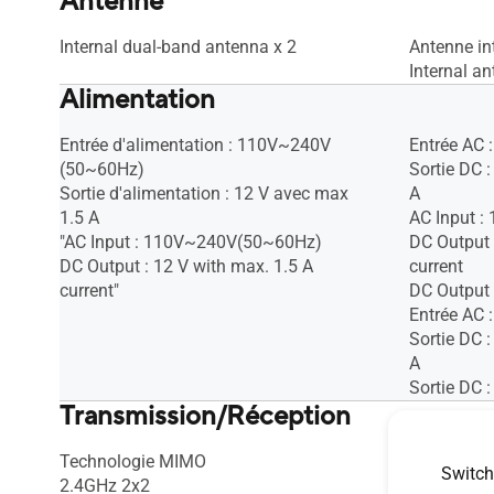
Antenne
Internal dual-band antenna x 2
Antenne in
Internal an
Alimentation
Entrée d'alimentation : 110V~240V
Entrée AC
(50~60Hz)
Sortie DC 
Sortie d'alimentation : 12 V avec max
A
1.5 A
AC Input 
"AC Input : 110V~240V(50~60Hz)
DC Output 
DC Output : 12 V with max. 1.5 A
current
current"
DC Output 
Entrée AC
Sortie DC 
A
Sortie DC 
Transmission/Réception
Technologie MIMO
2.4GHz 2x
Switch
2.4GHz 2x2
5GHz-1 2x