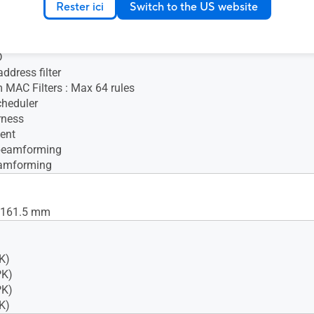
Rester ici
Switch to the US website
4
D
ddress filter
MAC Filters : Max 64 rules
cheduler
rness
ent
 beamforming
eamforming
x 161.5 mm
K)
PK)
PK)
K)