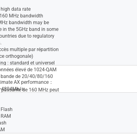
igh data rate
160 MHz bandwidth
MHz bandwidth may be
e in the 5GHz band in some
ountries due to regulatory
.
ès multiple par répartition
ce orthogonale)
g : standard et universel
données élevé de 1024-QAM
e bande de 20/40/80/160
timate AX performance：
+4804Mb/s
e passante de 160 MHz peut
e disponible dans la bande
certaines régions/pays en
 Flash
estrictions réglementaires.
e RAM
ash
AM