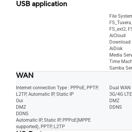
USB application
File Syste
FS_Tuxera
FS_ext2, F
AiCloud
Download 
AiDisk
Media Serv
Time Mach
Samba Ser
WAN
Internet connection Type : PPPoE, PPTP,
Dual WAN
L2TP, Automatic IP, Static IP
3G/4G LTE
Oui
DMZ
DMZ
DDNS
DDNS
Automatic IP, Static IP, PPPoE(MPPE
supported), PPTP, L2TP