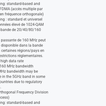
ng: standard-based and
FDMA (accès multiple par
n en fréquence orthogonale)
g : standard et universel
données élevé de 1024-QAM
e bande de 20/40/80/160
e passante de 160 MHz peut
e disponible dans la bande
certaines régions/pays en
estrictions réglementaires.
igh data rate
160 MHz bandwidth
MHz bandwidth may be
e in the 5GHz band in some
ountries due to regulatory
.
thogonal Frequency Division
ccess)
ng: standard-based and