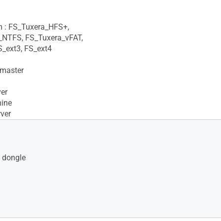
m : FS_Tuxera_HFS+,
_NTFS, FS_Tuxera_vFAT,
S_ext3, FS_ext4
master
er
ine
ver
 dongle