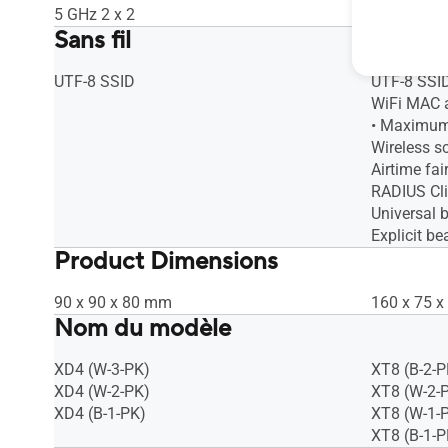
5 GHz 2 x 2
5GHz-2 4x
Sans fil
UTF-8 SSID
UTF-8 SSI
WiFi MAC a
• Maximum 
Wireless s
Airtime fai
RADIUS Cli
Universal
Explicit b
Product Dimensions
90 x 90 x 80 mm
160 x 75 
Nom du modèle
XD4 (W-3-PK)
XT8 (B-2-P
XD4 (W-2-PK)
XT8 (W-2-
XD4 (B-1-PK)
XT8 (W-1-
XT8 (B-1-P