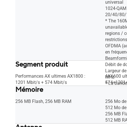
universal
1024-QAM h
20/40/80/
* The 160
unavailabl
regions / c
restrictions
OFDMA (acc
en fréquen
Beamformin
Segment produit
Débit de 
Largeur d
Performances AX ultimes AX1800 :
AX6600 ul
MHz
1201 Mbit/s + 574 Mbit/s
574+1201
* La band
Mémoire
ne pas êtr
5GHz dans 
256 MB Flash, 256 MB RAM
256 Mo de
raison de r
512 Mo d
256 MB Fl
512 MB R