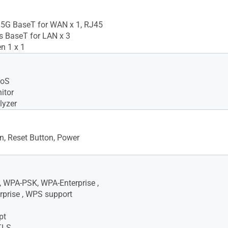
.5G BaseT for WAN x 1, RJ45
ts BaseT for LAN x 3
n 1 x 1
QoS
itor
lyzer
, Reset Button, Power
 WPA-PSK, WPA-Enterprise ,
prise , WPS support
pt
TLS