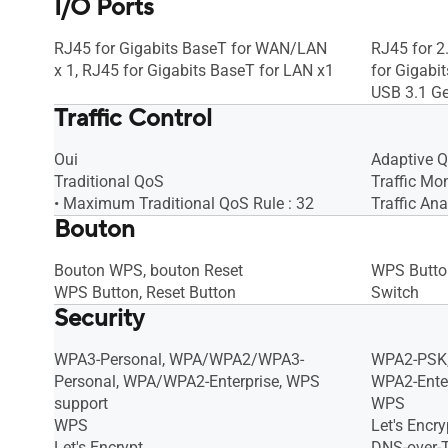
I/O Ports
RJ45 for Gigabits BaseT for WAN/LAN
RJ45 for 2
x 1, RJ45 for Gigabits BaseT for LAN x1
for Gigabi
USB 3.1 Ge
Traffic Control
Oui
Adaptive 
Traditional QoS
Traffic Mon
• Maximum Traditional QoS Rule : 32
Traffic Ana
Bouton
Bouton WPS, bouton Reset
WPS Button
WPS Button, Reset Button
Switch
Security
WPA3-Personal, WPA/WPA2/WPA3-
WPA2-PSK,
Personal, WPA/WPA2-Enterprise, WPS
WPA2-Enter
support
WPS
WPS
Let's Encry
Let's Encrypt
DNS-over-