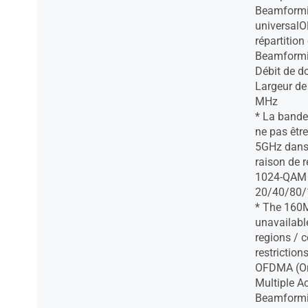
Beamformi
universalO
répartitio
Beamformin
Débit de 
Largeur d
MHz
* La band
ne pas êtr
5GHz dans 
raison de r
1024-QAM h
20/40/80/
* The 160
unavailabl
regions / c
restrictions
OFDMA (Or
Multiple A
Beamformi