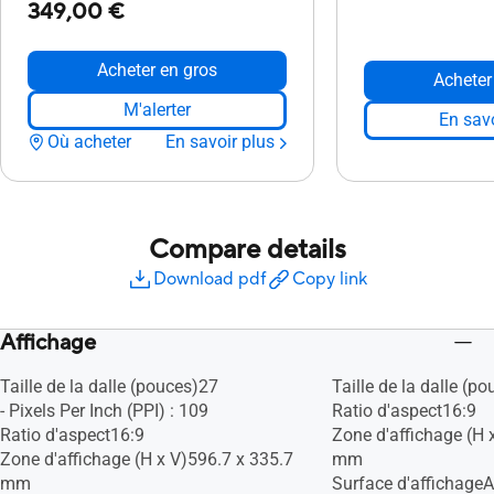
349,00 €
Acheter en gros
Acheter
M'alerter
En savo
Où acheter
En savoir plus
Compare details
Download pdf
Copy link
Affichage
Taille de la dalle (pouces)27
Taille de la dalle (p
- Pixels Per Inch (PPI) : 109
Ratio d'aspect16:9
Ratio d'aspect16:9
Zone d'affichage (H 
Zone d'affichage (H x V)596.7 x 335.7
mm
mm
Surface d'affichageAn