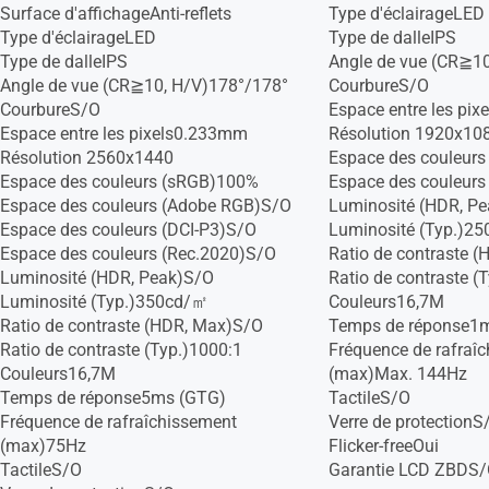
Surface d'affichageAnti-reflets
Type d'éclairageLED
Type d'éclairageLED
Type de dalleIPS
Type de dalleIPS
Angle de vue (CR≧1
Angle de vue (CR≧10, H/V)178°/178°
CourbureS/O
CourbureS/O
Espace entre les pi
Espace entre les pixels0.233mm
Résolution 1920x10
Résolution 2560x1440
Espace des couleur
Espace des couleurs (sRGB)100%
Espace des couleurs
Espace des couleurs (Adobe RGB)S/O
Luminosité (HDR, P
Espace des couleurs (DCI-P3)S/O
Luminosité (Typ.)2
Espace des couleurs (Rec.2020)S/O
Ratio de contraste 
Luminosité (HDR, Peak)S/O
Ratio de contraste (
Luminosité (Typ.)350cd/㎡
Couleurs16,7M
Ratio de contraste (HDR, Max)S/O
Temps de réponse1
Ratio de contraste (Typ.)1000:1
Fréquence de rafraî
Couleurs16,7M
(max)Max. 144Hz
Temps de réponse5ms (GTG)
TactileS/O
Fréquence de rafraîchissement
Verre de protectionS
(max)75Hz
Flicker-freeOui
TactileS/O
Garantie LCD ZBDS