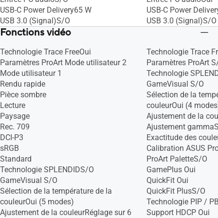
USB-C Power Delivery65 W
USB-C Power Delive
USB 3.0 (Signal)S/O
USB 3.0 (Signal)S/O
Fonctions vidéo
Technologie Trace FreeOui
Technologie Trace F
Paramètres ProArt Mode utilisateur 2
Paramètres ProArt S
Mode utilisateur 1
Technologie SPLEN
Rendu rapide
GameVisual S/O
Pièce sombre
Sélection de la tempé
Lecture
couleurOui (4 modes
Paysage
Ajustement de la co
Rec. 709
Ajustement gamma
DCI-P3
Exactitude des coul
sRGB
Calibration ASUS Pr
Standard
ProArt PaletteS/O
Technologie SPLENDIDS/O
GamePlus Oui
GameVisual S/O
QuickFit Oui
Sélection de la température de la
QuickFit PlusS/O
couleurOui (5 modes)
Technologie PIP / 
Ajustement de la couleurRéglage sur 6
Support HDCP Oui