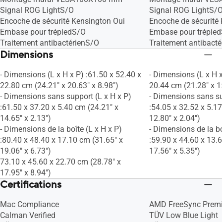
Signal ROG LightS/O
Signal ROG LightS/
Encoche de sécurité Kensington Oui
Encoche de sécurité
Embase pour trépiedS/O
Embase pour trépie
Traitement antibactérienS/O
Traitement antibact
Dimensions
- Dimensions (L x H x P) :61.50 x 52.40 x
- Dimensions (L x H x
22.80 cm (24.21" x 20.63" x 8.98")
20.44 cm (21.28" x 1
- Dimensions sans support (L x H x P)
- Dimensions sans su
:61.50 x 37.20 x 5.40 cm (24.21" x
:54.05 x 32.52 x 5.1
14.65" x 2.13")
12.80" x 2.04")
- Dimensions de la boîte (L x H x P)
- Dimensions de la bo
:80.40 x 48.40 x 17.10 cm (31.65" x
:59.90 x 44.60 x 13.
19.06" x 6.73")
17.56" x 5.35")
73.10 x 45.60 x 22.70 cm (28.78" x
17.95" x 8.94")
Certifications
Mac Compliance
AMD FreeSync Prem
Calman Verified
TÜV Low Blue Light