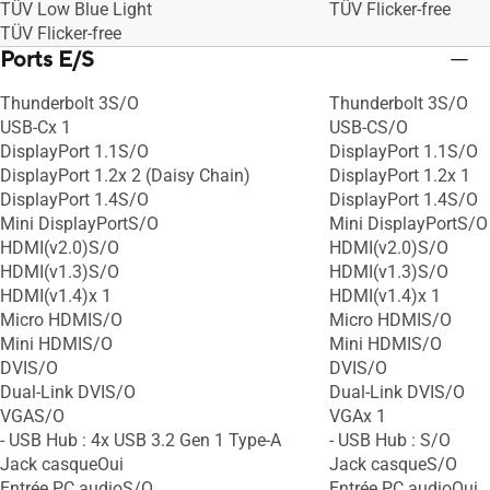
TÜV Low Blue Light
TÜV Flicker-free
TÜV Flicker-free
Ports E/S
Thunderbolt 3S/O
Thunderbolt 3S/O
USB-Cx 1
USB-CS/O
DisplayPort 1.1S/O
DisplayPort 1.1S/O
DisplayPort 1.2x 2 (Daisy Chain)
DisplayPort 1.2x 1
DisplayPort 1.4S/O
DisplayPort 1.4S/O
Mini DisplayPortS/O
Mini DisplayPortS/O
HDMI(v2.0)S/O
HDMI(v2.0)S/O
HDMI(v1.3)S/O
HDMI(v1.3)S/O
HDMI(v1.4)x 1
HDMI(v1.4)x 1
Micro HDMIS/O
Micro HDMIS/O
Mini HDMIS/O
Mini HDMIS/O
DVIS/O
DVIS/O
Dual-Link DVIS/O
Dual-Link DVIS/O
VGAS/O
VGAx 1
- USB Hub : 4x USB 3.2 Gen 1 Type-A
- USB Hub : S/O
Jack casqueOui
Jack casqueS/O
Entrée PC audioS/O
Entrée PC audioOui