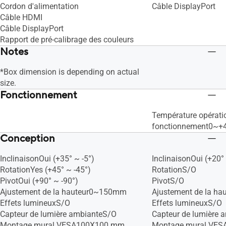
Cordon d'alimentation
Câble DisplayPort
Câble HDMI
Câble DisplayPort
Rapport de pré-calibrage des couleurs
Notes
*Box dimension is depending on actual
size.
Fonctionnement
Température opérati
fonctionnement0~+
Conception
InclinaisonOui (+35° ~ -5°)
InclinaisonOui (+20° 
RotationYes (+45° ~ -45°)
RotationS/O
PivotOui (+90° ~ -90°)
PivotS/O
Ajustement de la hauteur0~150mm
Ajustement de la ha
Effets lumineuxS/O
Effets lumineuxS/O
Capteur de lumière ambianteS/O
Capteur de lumière 
Montage mural VESA100X100 mm
Montage mural VE