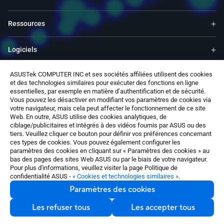
Ressources
Logiciels
ASUSTek COMPUTER INC et ses sociétés affiliées utilisent des cookies
Support
et des technologies similaires pour exécuter des fonctions en ligne
essentielles, par exemple en matière d’authentification et de sécurité.
Vous pouvez les désactiver en modifiant vos paramètres de cookies via
Services & Programmes
votre navigateur, mais cela peut affecter le fonctionnement de ce site
Web. En outre, ASUS utilise des cookies analytiques, de
ciblage/publicitaires et intégrés à des vidéos fournis par ASUS ou des
Nous contacter
tiers. Veuillez cliquer ce bouton pour définir vos préférences concernant
ces types de cookies. Vous pouvez également configurer les
paramètres des cookies en cliquant sur « Paramètres des cookies » au
bas des pages des sites Web ASUS ou par le biais de votre navigateur.
Pour plus d'informations, veuillez visiter la page Politique de
confidentialité ASUS -
« Cookies et technologies similaires »
.
Paramètres des cookies
France / Français
©ASUSTeK Computer Inc. Tous droits réservés.
Les refuser tous
Les accepter tous
Nous contacter
Conditions d'utilisation
Politique de confidentialité
Paramètres des cookies