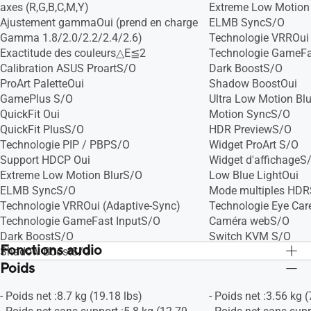
axes (R,G,B,C,M,Y)
Extreme Low Motion 
Ajustement gammaOui (prend en charge
ELMB SyncS/O
Gamma 1.8/2.0/2.2/2.4/2.6)
Technologie VRROui 
Exactitude des couleurs△E≦2
Technologie GameFa
Calibration ASUS ProartS/O
Dark BoostS/O
ProArt PaletteOui
Shadow BoostOui
GamePlus S/O
Ultra Low Motion Bl
QuickFit Oui
Motion SyncS/O
QuickFit PlusS/O
HDR PreviewS/O
Technologie PIP / PBPS/O
Widget ProArt S/O
Support HDCP Oui
Widget d'affichageS
Extreme Low Motion BlurS/O
Low Blue LightOui
ELMB SyncS/O
Mode multiples HD
Technologie VRROui (Adaptive-Sync)
Technologie Eye Car
Technologie GameFast InputS/O
Caméra webS/O
Dark BoostS/O
Switch KVM S/O
Fonctions audio
Shadow BoostS/O
Poids
Ultra Low Motion BlurS/O
Haut-parleurOui (2W x 2)
Haut-parleurOui (2W 
Motion SyncS/O
Mode paramètres audioS/O
Mode paramètres au
- Poids net :8.7 kg (19.18 lbs)
- Poids net :3.56 kg (
HDR PreviewS/O
WooferS/O
WooferS/O