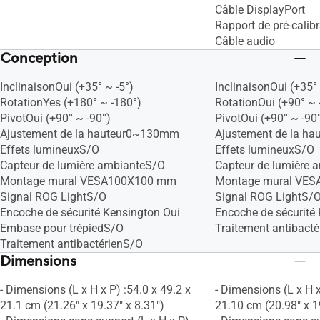
Câble DisplayPort
Rapport de pré-calib
Câble audio
Conception
InclinaisonOui (+35° ~ -5°)
InclinaisonOui (+35° 
RotationYes (+180° ~ -180°)
RotationOui (+90° ~ 
PivotOui (+90° ~ -90°)
PivotOui (+90° ~ -90
Ajustement de la hauteur0~130mm
Ajustement de la h
Effets lumineuxS/O
Effets lumineuxS/O
Capteur de lumière ambianteS/O
Capteur de lumière 
Montage mural VESA100X100 mm
Montage mural VE
Signal ROG LightS/O
Signal ROG LightS/
Encoche de sécurité Kensington Oui
Encoche de sécurité
Embase pour trépiedS/O
Traitement antibact
Traitement antibactérienS/O
Dimensions
- Dimensions (L x H x P) :54.0 x 49.2 x
- Dimensions (L x H x
21.1 cm (21.26" x 19.37" x 8.31")
21.10 cm (20.98" x 1