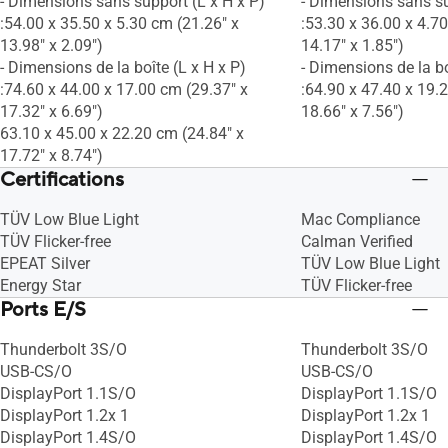
- Dimensions sans support (L x H x P)
- Dimensions sans su
:54.00 x 35.50 x 5.30 cm (21.26" x
:53.30 x 36.00 x 4.7
13.98" x 2.09")
14.17" x 1.85")
- Dimensions de la boîte (L x H x P)
- Dimensions de la bo
:74.60 x 44.00 x 17.00 cm (29.37" x
:64.90 x 47.40 x 19.
17.32" x 6.69")
18.66" x 7.56")
63.10 x 45.00 x 22.20 cm (24.84" x
17.72" x 8.74")
Certifications
TÜV Low Blue Light
Mac Compliance
TÜV Flicker-free
Calman Verified
EPEAT Silver
TÜV Low Blue Light
Energy Star
TÜV Flicker-free
Ports E/S
Thunderbolt 3S/O
Thunderbolt 3S/O
USB-CS/O
USB-CS/O
DisplayPort 1.1S/O
DisplayPort 1.1S/O
DisplayPort 1.2x 1
DisplayPort 1.2x 1
DisplayPort 1.4S/O
DisplayPort 1.4S/O