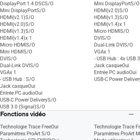
DisplayPort 1.4 DSCS/O
Mini DisplayPortS/O
Mini DisplayPortS/O
HDMI(v2.0)S/O
HDMI(v2.1)S/O
HDMI(v1.3)S/O
HDMI(v2.0)S/O
HDMI(v1.4)x 1
HDMI(v1.3)S/O
Micro HDMIS/O
HDMI(v1.4)x 1
DVIS/O
Micro HDMIS/O
Dual-Link DVIS/O
Mini HDMIS/O
VGAx 1
DVIS/O
- USB Hub : 4x USB 3
Dual-Link DVIS/O
Jack casqueOui
VGAx 1
Entrée PC audioOui
- USB Hub : S/O
USB-C Power Delive
Jack casqueOui
Entrée PC audioOui
USB-C Power DeliveryS/O
USB 3.0 (Signal)S/O
Fonctions vidéo
Technologie Trace FreeOui
Technologie Trace F
Paramètres ProArt S/O
Paramètres ProArt Mo