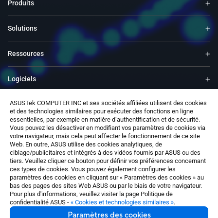
Produits
Solutions
Ressources
Logiciels
ASUSTek COMPUTER INC et ses sociétés affiliées utilisent des cookies
Support
et des technologies similaires pour exécuter des fonctions en ligne
essentielles, par exemple en matière d’authentification et de sécurité.
Vous pouvez les désactiver en modifiant vos paramètres de cookies via
Services & Programmes
votre navigateur, mais cela peut affecter le fonctionnement de ce site
Web. En outre, ASUS utilise des cookies analytiques, de
ciblage/publicitaires et intégrés à des vidéos fournis par ASUS ou des
Nous contacter
tiers. Veuillez cliquer ce bouton pour définir vos préférences concernant
ces types de cookies. Vous pouvez également configurer les
paramètres des cookies en cliquant sur « Paramètres des cookies » au
bas des pages des sites Web ASUS ou par le biais de votre navigateur.
Pour plus d'informations, veuillez visiter la page Politique de
confidentialité ASUS -
« Cookies et technologies similaires »
.
Paramètres des cookies
France / Français