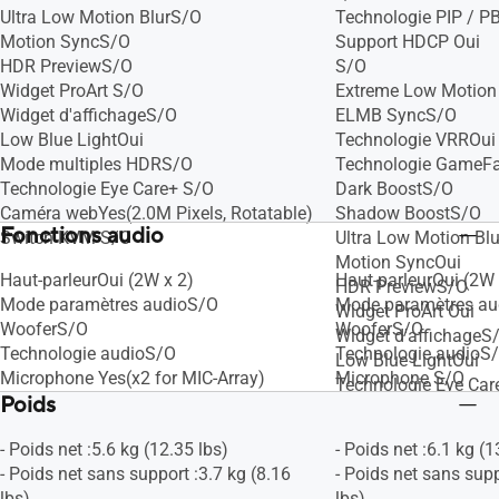
Ultra Low Motion BlurS/O
Technologie PIP / 
Motion SyncS/O
Support HDCP Oui
HDR PreviewS/O
S/O
Widget ProArt S/O
Extreme Low Motion
Widget d'affichageS/O
ELMB SyncS/O
Low Blue LightOui
Technologie VRROui 
Mode multiples HDRS/O
Technologie GameFa
Technologie Eye Care+ S/O
Dark BoostS/O
Caméra webYes(2.0M Pixels, Rotatable)
Shadow BoostS/O
Fonctions audio
Switch KVM S/O
Ultra Low Motion Bl
Motion SyncOui
Haut-parleurOui (2W x 2)
Haut-parleurOui (2W 
HDR PreviewS/O
Mode paramètres audioS/O
Mode paramètres au
Widget ProArt Oui
WooferS/O
WooferS/O
Widget d'affichageS
Technologie audioS/O
Technologie audioS
Low Blue LightOui
Microphone Yes(x2 for MIC-Array)
Microphone S/O
Technologie Eye Car
Poids
Caméra webS/O
- Poids net :5.6 kg (12.35 lbs)
- Poids net :6.1 kg (1
- Poids net sans support :3.7 kg (8.16
- Poids net sans supp
lbs)
lbs)