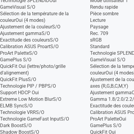
Technologie SPLENDIDOui
Mode utilisateur 1
GameVisual S/O
Rendu rapide
Sélection de la température de la
Pièce sombre
couleurOui (4 modes)
Lecture
Ajustement de la couleurS/O
Paysage
Ajustement gammaS/O
Rec. 709
Exactitude des couleursS/O
sRGB
Calibration ASUS ProartS/O
Standard
ProArt PaletteS/O
Technologie SPLEN
GamePlus S/O
GameVisual S/O
QuickFit Oui (lettre/photo/grille
Sélection de la tempé
d'alignement)
couleurOui (4 modes
QuickFit PlusS/O
Ajustement de la cou
Technologie PIP / PBPS/O
axes (R,G,B,C,M,Y)
Support HDCP Oui
Ajustement gammaOu
Extreme Low Motion BlurS/O
Gamma 1.8/2.0/2.2/
ELMB SyncS/O
Exactitude des cou
Technologie VRRS/O
Calibration ASUS Pr
Technologie GameFast InputS/O
ProArt PaletteOui
Dark BoostS/O
GamePlus S/O
Shadow BoostS/O
QuickFit Oui