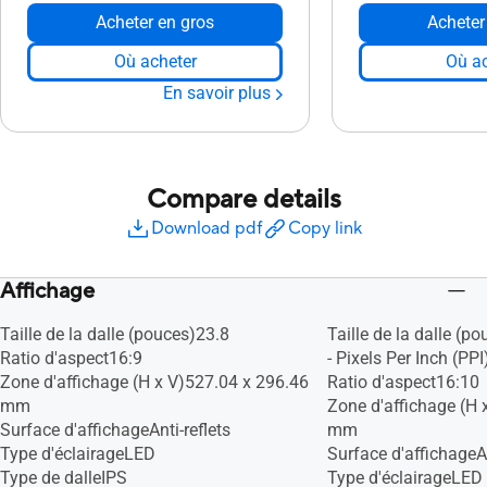
Acheter en gros
Acheter
Où acheter
Où ac
En savoir plus
Compare details
Download pdf
Copy link
Affichage
Taille de la dalle (pouces)23.8
Taille de la dalle (p
Ratio d'aspect16:9
- Pixels Per Inch (PPI
Zone d'affichage (H x V)527.04 x 296.46
Ratio d'aspect16:10
mm
Zone d'affichage (H 
Surface d'affichageAnti-reflets
mm
Type d'éclairageLED
Surface d'affichageAn
Type de dalleIPS
Type d'éclairageLED