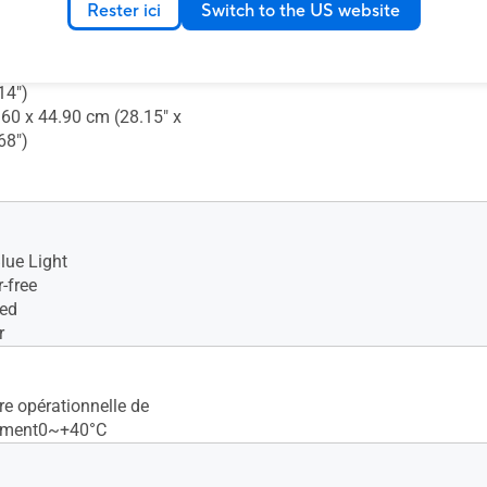
Rester ici
Switch to the US website
19")
s de la boîte (L x H x P)
6.20 x 15.60 cm (31.42" x
14")
.60 x 44.90 cm (28.15" x
68")
lue Light
-free
ied
r
e opérationnelle de
ement0~+40°C