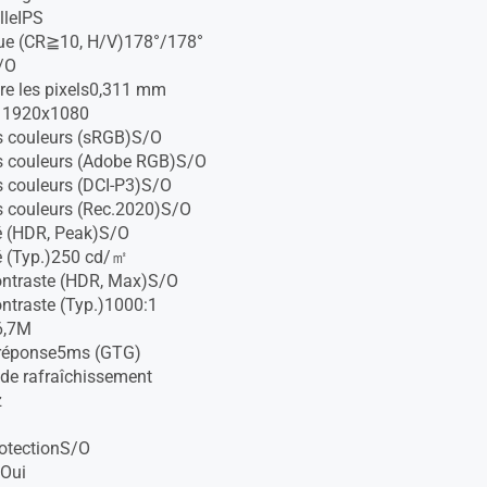
lleIPS
vue (CR≧10, H/V)178°/178°
/O
re les pixels0,311 mm
n 1920x1080
s couleurs (sRGB)S/O
s couleurs (Adobe RGB)S/O
 couleurs (DCI-P3)S/O
 couleurs (Rec.2020)S/O
é (HDR, Peak)S/O
é (Typ.)250 cd/㎡
ontraste (HDR, Max)S/O
ontraste (Typ.)1000:1
6,7M
réponse5ms (GTG)
de rafraîchissement
z
rotectionS/O
eOui