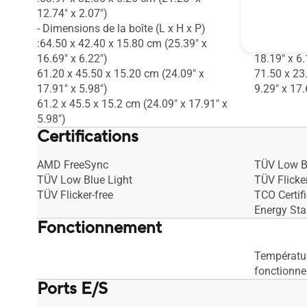
12.74" x 2.07")
14.36" x 2.
- Dimensions de la boîte (L x H x P)
- Dimension
:64.50 x 42.40 x 15.80 cm (25.39" x
:79.80 x 4
16.69" x 6.22")
18.19" x 6.
61.20 x 45.50 x 15.20 cm (24.09" x
71.50 x 23
17.91" x 5.98")
9.29" x 17.
61.2 x 45.5 x 15.2 cm (24.09" x 17.91" x
5.98")
Certifications
AMD FreeSync
TÜV Low B
TÜV Low Blue Light
TÜV Flicker
TÜV Flicker-free
TCO Certif
Energy Sta
Fonctionnement
Températur
fonctionn
Ports E/S