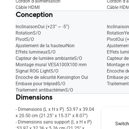
Cordon d'alimentation
Cordon d'a
Câble HDMI
Câble HDM
Conception
InclinaisonOui (+23° ~ -5°)
Inclinaison
RotationS/O
RotationYe
PivotS/O
PivotOui (
Ajustement de la hauteurNon
Ajustemen
Effets lumineuxS/O
Effets lu
Capteur de lumière ambianteS/O
Capteur de
Montage mural VESA100X100 mm
Montage 
Signal ROG LightS/O
Encoche de
Encoche de sécurité Kensington Oui
Embase po
Embase pour trépiedS/O
Traitement
Traitement antibactérienS/O
Dimensions
- Dimensions (L x H x P) :53.97 x 39.04
- Dimension
x 20.50 cm (21.25" x 15.37" x 8.07")
x 22.63 cm 
- Dimensions sans support (L x H x P)
- Dimensio
Switch
:53.97 x 32.36 x 5.26 cm (21.25" x
:61.19 x 3