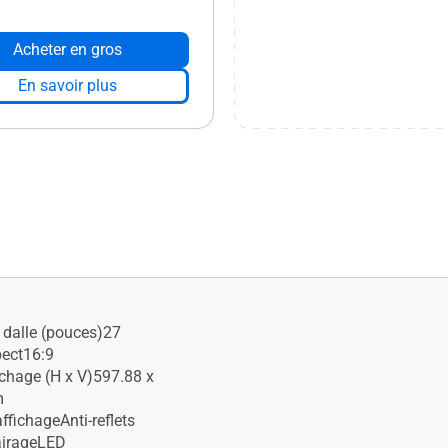
Acheter en gros
En savoir plus
a dalle (pouces)27
pect16:9
ichage (H x V)597.88 x
m
ffichageAnti-reflets
airageLED