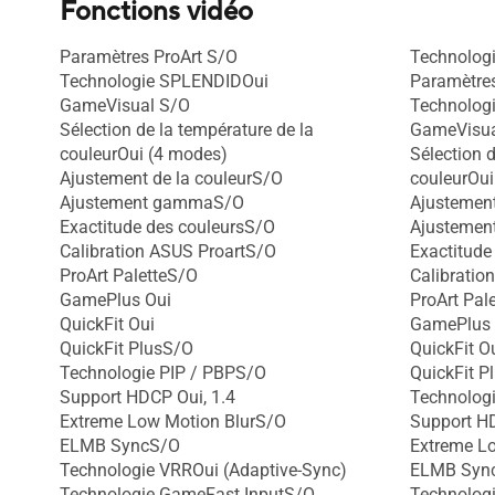
Fonctions vidéo
Paramètres ProArt S/O
Technologi
Technologie SPLENDIDOui
Paramètres
GameVisual S/O
Technolog
Sélection de la température de la
GameVisua
couleurOui (4 modes)
Sélection d
Ajustement de la couleurS/O
couleurOui
Ajustement gammaS/O
Ajustement
Exactitude des couleursS/O
Ajusteme
Calibration ASUS ProartS/O
Exactitude
ProArt PaletteS/O
Calibratio
GamePlus Oui
ProArt Pal
QuickFit Oui
GamePlus 
QuickFit PlusS/O
QuickFit O
Technologie PIP / PBPS/O
QuickFit P
Support HDCP Oui, 1.4
Technolog
Extreme Low Motion BlurS/O
Support HD
ELMB SyncS/O
Extreme L
Technologie VRROui (Adaptive-Sync)
ELMB Syn
Technologie GameFast InputS/O
Technologi