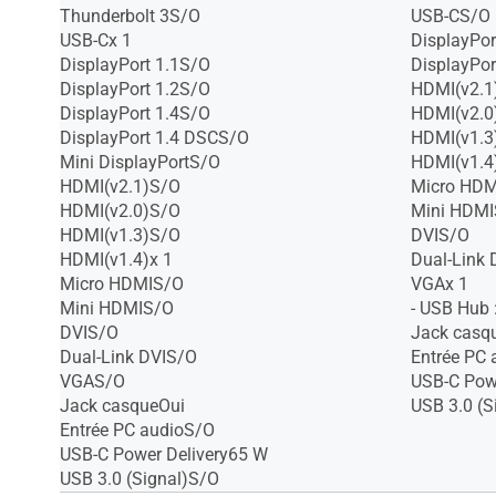
Thunderbolt 3S/O
USB-CS/O
USB-Cx 1
DisplayPor
DisplayPort 1.1S/O
DisplayPor
DisplayPort 1.2S/O
HDMI(v2.1
DisplayPort 1.4S/O
HDMI(v2.0
DisplayPort 1.4 DSCS/O
HDMI(v1.3
Mini DisplayPortS/O
HDMI(v1.4
HDMI(v2.1)S/O
Micro HD
HDMI(v2.0)S/O
Mini HDM
HDMI(v1.3)S/O
DVIS/O
HDMI(v1.4)x 1
Dual-Link
Micro HDMIS/O
VGAx 1
Mini HDMIS/O
- USB Hub 
DVIS/O
Jack casq
Dual-Link DVIS/O
Entrée PC 
VGAS/O
USB-C Pow
Jack casqueOui
USB 3.0 (S
Entrée PC audioS/O
USB-C Power Delivery65 W
USB 3.0 (Signal)S/O