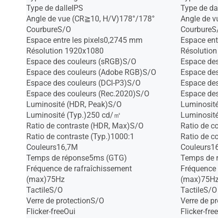
Type de dalleIPS
Type de da
Angle de vue (CR≧10, H/V)178°/178°
Angle de 
CourbureS/O
CourbureS
Espace entre les pixels0,2745 mm
Espace ent
Résolution 1920x1080
Résolutio
Espace des couleurs (sRGB)S/O
Espace de
Espace des couleurs (Adobe RGB)S/O
Espace de
Espace des couleurs (DCI-P3)S/O
Espace des
Espace des couleurs (Rec.2020)S/O
Espace des
Luminosité (HDR, Peak)S/O
Luminosit
Luminosité (Typ.)250 cd/㎡
Luminosit
Ratio de contraste (HDR, Max)S/O
Ratio de c
Ratio de contraste (Typ.)1000:1
Ratio de c
Couleurs16,7M
Couleurs1
Temps de réponse5ms (GTG)
Temps de 
Fréquence de rafraîchissement
Fréquence 
(max)75Hz
(max)75H
TactileS/O
TactileS/O
Verre de protectionS/O
Verre de p
Flicker-freeOui
Flicker-fre