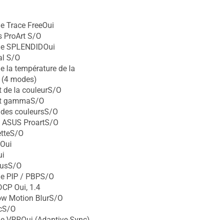
e Trace FreeOui
 ProArt S/O
ie SPLENDIDOui
l S/O
e la température de la
 (4 modes)
 de la couleurS/O
nt gammaS/O
 des couleursS/O
n ASUS ProartS/O
etteS/O
Oui
ui
lusS/O
ie PIP / PBPS/O
CP Oui, 1.4
ow Motion BlurS/O
cS/O
e VRROui (Adaptive-Sync)