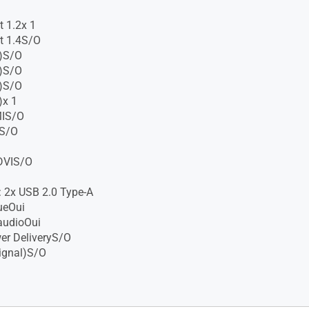
t 1.2x 1
t 1.4S/O
)S/O
)S/O
)S/O
)x 1
MIS/O
IS/O
 DVIS/O
: 2x USB 2.0 Type-A
ueOui
audioOui
er DeliveryS/O
ignal)S/O