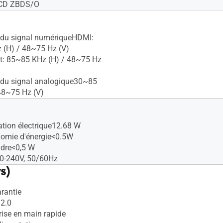
LCD ZBDS/O
 du signal numériqueHDMI:
 (H) / 48~75 Hz (V)
t: 85~85 KHz (H) / 48~75 Hz
 du signal analogique30~85
48~75 Hz (V)
ion électrique12.68 W
omie d'énergie<0.5W
ndre<0,5 W
00-240V, 50/60Hz
s)
arantie
2.0
rise en main rapide