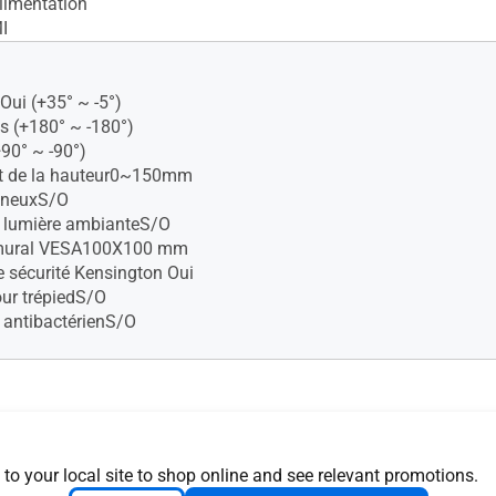
limentation
I
Oui (+35° ~ -5°)
s (+180° ~ -180°)
+90° ~ -90°)
t de la hauteur0~150mm
mineuxS/O
 lumière ambianteS/O
mural VESA100X100 mm
 sécurité Kensington Oui
ur trépiedS/O
 antibactérienS/O
s (L x H x P) :61.19 x 52.34
(24.09" x 20.61" x 8.91")
ns sans support (L x H x P)
 to your local site to shop online and see relevant promotions.
6.47 x 5.55 cm (24.09" x