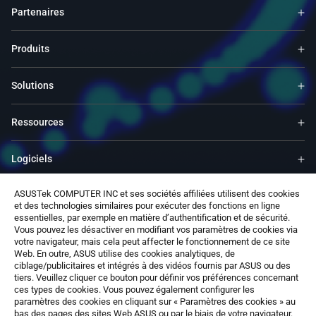
Partenaires
Produits
Solutions
Ressources
Logiciels
ASUSTek COMPUTER INC et ses sociétés affiliées utilisent des cookies
Support
et des technologies similaires pour exécuter des fonctions en ligne
essentielles, par exemple en matière d’authentification et de sécurité.
Vous pouvez les désactiver en modifiant vos paramètres de cookies via
Services & Programmes
votre navigateur, mais cela peut affecter le fonctionnement de ce site
Web. En outre, ASUS utilise des cookies analytiques, de
ciblage/publicitaires et intégrés à des vidéos fournis par ASUS ou des
Nous contacter
tiers. Veuillez cliquer ce bouton pour définir vos préférences concernant
ces types de cookies. Vous pouvez également configurer les
paramètres des cookies en cliquant sur « Paramètres des cookies » au
bas des pages des sites Web ASUS ou par le biais de votre navigateur.