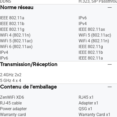
DDNS
H.323, SIP Passthro
Norme réseau
IEEE 802.11a
IPv6
IEEE 802.11b
IPv4
IEEE 802.11g
IEEE 802.11ax
WiFi 4 (802.11n)
WiFi 5 (802.11ac)
WiFi 5 (802.11ac)
WiFi 4 (802.11n)
WiFi 6 (802.11ax)
IEEE 802.11g
IPv4
IEEE 802.11b
IPv6
IEEE 802.11a
Transmission/Réception
2.4GHz 2x2
5 GHz 4 x 4
Contenu de l'emballage
ZenWiFi XD6
RJ45 x1
RJ-45 cable
Adapter x1
Power adapter
QSG x1
Warranty card
Warranty Card x1