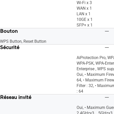
Wi-Fi x 3
WAN x 1
LAN x 1
10GE x 1
SFP+ x 1
Bouton
WPS Button, Reset Button
Sécurité
AiProtection Pro, W
WPA-PSK, WPA-Enterp
Enterprise , WPS suppo
Oui, • Maximum Firew
64, • Maximum Firew
Filter : 32, • Maximu
: 64
Réseau invité
Oui, • Maximum Gues
2.4GHzx3、5GHzx3, 