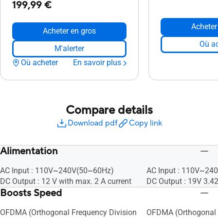
199,99 €
Acheter
Acheter en gros
Où ac
M'alerter
Où acheter
En savoir plus
Compare details
Download pdf
Copy link
Alimentation
AC Input : 110V~240V(50~60Hz)
AC Input : 110V~24
DC Output : 12 V with max. 2 A current
DC Output : 19V 3.4
Boosts Speed
OFDMA (Orthogonal Frequency Division
OFDMA (Orthogonal 