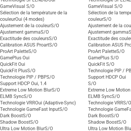
GameVisual S/O
GameVisual S/O
Sélection de la température de la
Sélection de la tempé
couleurOui (4 modes)
couleurS/O
Ajustement de la couleurS/O
Ajustement de la co
Ajustement gammaS/O
Ajustement gamma
Exactitude des couleursS/O
Exactitude des coul
Calibration ASUS ProartS/O
Calibration ASUS Pr
ProArt PaletteS/O
ProArt PaletteS/O
GamePlus Oui
GamePlus S/O
QuickFit Oui
QuickFit S/O
QuickFit PlusS/O
Technologie PIP / 
Technologie PIP / PBPS/O
Support HDCP Oui
Support HDCP Oui, 1.4
S/O
Extreme Low Motion BlurS/O
Extreme Low Motion
ELMB SyncS/O
ELMB SyncS/O
Technologie VRROui (Adaptive-Sync)
Technologie VRRS/
Technologie GameFast InputS/O
Technologie GameFa
Dark BoostS/O
Dark BoostS/O
Shadow BoostS/O
Shadow BoostS/O
Ultra Low Motion BlurS/O
Ultra Low Motion Bl