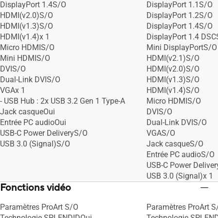
DisplayPort 1.4S/O
DisplayPort 1.1S/O
HDMI(v2.0)S/O
DisplayPort 1.2S/O
HDMI(v1.3)S/O
DisplayPort 1.4S/O
HDMI(v1.4)x 1
DisplayPort 1.4 DS
Micro HDMIS/O
Mini DisplayPortS/O
Mini HDMIS/O
HDMI(v2.1)S/O
DVIS/O
HDMI(v2.0)S/O
Dual-Link DVIS/O
HDMI(v1.3)S/O
VGAx 1
HDMI(v1.4)S/O
- USB Hub : 2x USB 3.2 Gen 1 Type-A
Micro HDMIS/O
Jack casqueOui
DVIS/O
Entrée PC audioOui
Dual-Link DVIS/O
USB-C Power DeliveryS/O
VGAS/O
USB 3.0 (Signal)S/O
Jack casqueS/O
Entrée PC audioS/O
USB-C Power Delive
USB 3.0 (Signal)x 1
Fonctions vidéo
Paramètres ProArt S/O
Paramètres ProArt S
Technologie SPLENDIDOui
Technologie SPLEN