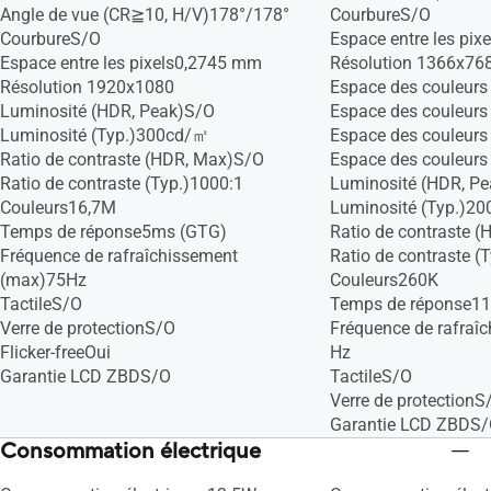
Angle de vue (CR≧10, H/V)178°/178°
CourbureS/O
CourbureS/O
Espace entre les pi
Espace entre les pixels0,2745 mm
Résolution 1366x76
Résolution 1920x1080
Espace des couleur
Luminosité (HDR, Peak)S/O
Espace des couleur
Luminosité (Typ.)300cd/㎡
Espace des couleurs
Ratio de contraste (HDR, Max)S/O
Espace des couleurs
Ratio de contraste (Typ.)1000:1
Luminosité (HDR, P
Couleurs16,7M
Luminosité (Typ.)2
Temps de réponse5ms (GTG)
Ratio de contraste 
Fréquence de rafraîchissement
Ratio de contraste (
(max)75Hz
Couleurs260K
TactileS/O
Temps de réponse11
Verre de protectionS/O
Fréquence de rafraî
Flicker-freeOui
Hz
Garantie LCD ZBDS/O
TactileS/O
Verre de protectionS
Garantie LCD ZBDS
Consommation électrique