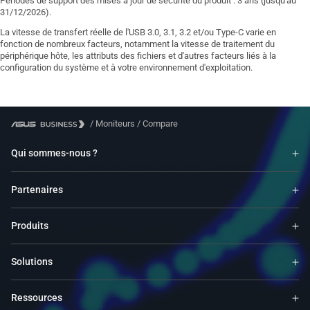
Périodes de support des mises à jour de sécurité du produit : 3 ans (jusqu'au
31/12/2026).
La vitesse de transfert réelle de l'USB 3.0, 3.1, 3.2 et/ou Type-C varie en
fonction de nombreux facteurs, notamment la vitesse de traitement du
périphérique hôte, les attributs des fichiers et d'autres facteurs liés à la
configuration du système et à votre environnement d'exploitation.
/
Moniteurs
/
Compare
Qui sommes-nous ?
Partenaires
Produits
Solutions
Ressources