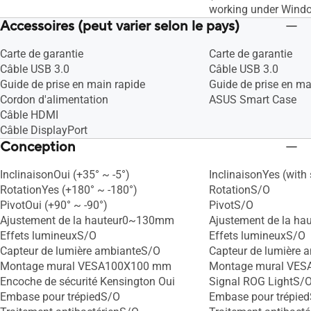
working under Wind
Accessoires (peut varier selon le pays)
Carte de garantie
Carte de garantie
Câble USB 3.0
Câble USB 3.0
Guide de prise en main rapide
Guide de prise en ma
Cordon d'alimentation
ASUS Smart Case
Câble HDMI
Câble DisplayPort
Conception
InclinaisonOui (+35° ~ -5°)
InclinaisonYes (with
RotationYes (+180° ~ -180°)
RotationS/O
PivotOui (+90° ~ -90°)
PivotS/O
Ajustement de la hauteur0~130mm
Ajustement de la ha
Effets lumineuxS/O
Effets lumineuxS/O
Capteur de lumière ambianteS/O
Capteur de lumière 
Montage mural VESA100X100 mm
Montage mural VES
Encoche de sécurité Kensington Oui
Signal ROG LightS/
Embase pour trépiedS/O
Embase pour trépie