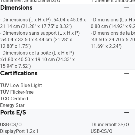
Traitement antibactérienS/O
Traitement antibact
Dimensions
- Dimensions (L x H x P) :54.04 x 45.08 x
- Dimensions (L x H x
21.14 cm (21.28" x 17.75" x 8.32")
0.80 cm (14.92" x 9.2
- Dimensions sans support (L x H x P)
- Dimensions de la bo
:54.04 x 32.50 x 4.44 cm (21.28" x
:43.50 x 29.70 x 5.7
12.80" x 1.75")
11.69" x 2.24")
- Dimensions de la boîte (L x H x P)
:61.80 x 40.50 x 19.10 cm (24.33" x
15.94" x 7.52")
Certifications
TÜV Low Blue Light
TÜV Flicker-free
TCO Certified
Energy Star
Ports E/S
USB-CS/O
Thunderbolt 3S/O
DisplayPort 1.2x 1
USB-CS/O