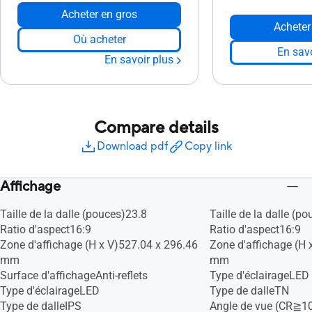
Acheter en gros
Acheter
Où acheter
En savo
En savoir plus
Compare details
Download pdf
Copy link
Affichage
Taille de la dalle (pouces)23.8
Taille de la dalle (p
Ratio d'aspect16:9
Ratio d'aspect16:9
Zone d'affichage (H x V)527.04 x 296.46
Zone d'affichage (H 
mm
mm
Surface d'affichageAnti-reflets
Type d'éclairageLED
Type d'éclairageLED
Type de dalleTN
Type de dalleIPS
Angle de vue (CR≧10