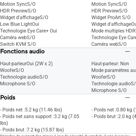
Motion SyncS/O
Motion SyncS/O
HDR PreviewS/O
HDR PreviewS/O
Widget d'affichageS/O
Widget ProArt S/O
Low Blue LightOui
Widget d'affichageO
Technologie Eye Care+ Oui
Mode multiples HD
Caméra webS/O
Technologie Eye Car
Switch KVM S/O
Caméra webS/O
Fonctions audio
Haut-parleurOui (2W x 2)
Haut-parleur: Non
WooferS/O
Mode paramètres au
Technologie audioS/O
WooferS/O
Microphone S/O
Technologie audioS
Microphone S/O
Poids
- Poids net :5.2 kg (11.46 lbs)
- Poids net :0.80 kg (
- Poids net sans support :3.2 kg (7.05
- Poids brut :2.0 kg (
lbs)
- Poids brut :7.2 kg (15.87 lbs)