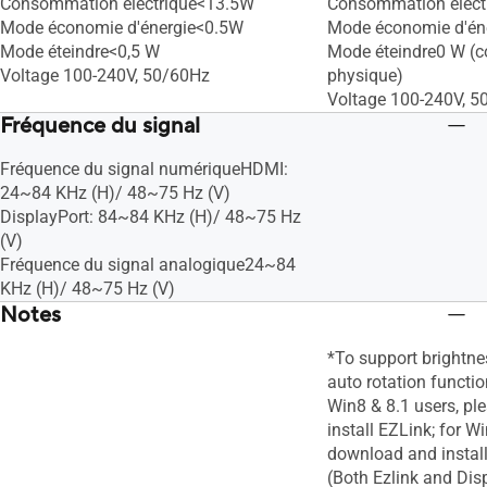
Consommation électrique<13.5W
Consommation élect
Mode économie d'énergie<0.5W
Mode économie d'én
Mode éteindre<0,5 W
Mode éteindre0 W (
Voltage 100-240V, 50/60Hz
physique)
Voltage 100-240V, 5
Fréquence du signal
Fréquence du signal numériqueHDMI:
24~84 KHz (H)/ 48~75 Hz (V)
DisplayPort: 84~84 KHz (H)/ 48~75 Hz
(V)
Fréquence du signal analogique24~84
KHz (H)/ 48~75 Hz (V)
Notes
*To support brightn
auto rotation functi
Win8 & 8.1 users, p
install EZLink; for W
download and instal
(Both Ezlink and Dis