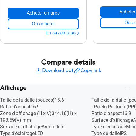
Acheter
Acheter en gros
Où ac
Où acheter
En savoir plus
Compare details
Download pdf
Copy link
Affichage
Taille de la dalle (pouces)15.6
Taille de la dalle (p
Ratio d'aspect16:9
- Pixels Per Inch (PPI
Zone d'affichage (H x V)344.16(H) x
Ratio d'aspect16:9
193.59(V) mm
Surface d'affichageAn
Surface d'affichageAnti-reflets
Type d'éclairageMin
Type d'éclairageLED
Type de dalleIPS