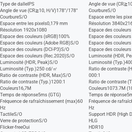
Type de dalleIPS
Angle de vue (CR≧1
Angle de vue (CR≧10, H/V)178°/178°
CourbureS/O
CourbureS/O
Espace entre les pi
Espace entre les pixels0,179 mm
Résolution 3840x21
Résolution 1920x1080
Espace des couleur
Espace des couleurs (sRGB)100%
Espace des couleur
Espace des couleurs (Adobe RGB)S/O
Espace des couleurs
Espace des couleurs (DCI-P3)S/O
Espace des couleurs
Espace des couleurs (Rec.2020)S/O
Luminosité (HDR, P
Luminosité (HDR, Peak)S/O
Luminosité (Typ.)4
Luminosité (Typ.)250 cd/㎡
Ratio de contraste 
Ratio de contraste (HDR, Max)S/O
000:1
Ratio de contraste (Typ.)1200:1
Ratio de contraste (
Couleurs16,7M
Couleurs1073.7M (10
Temps de réponse5ms (GTG)
Temps de réponse5
Fréquence de rafraîchissement (max)60
Fréquence de rafraî
Hz
Hz
TactileS/O
Support HDR (High 
Verre de protectionS/O
HLG
Flicker-freeOui
HDR10