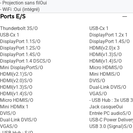
- Projection sans filOui
- WiFi :Oui (intégré)
Ports E/S
Thunderbolt 3S/O
USB-Cx 1
USB-Cx 1
DisplayPort 1.2x 1
DisplayPort 1.1S/O
DisplayPort 1.4S/O
DisplayPort 1.2S/O
HDMI(v2.0)x 3
DisplayPort 1.4S/O
HDMI(v1.3)S/O
DisplayPort 1.4 DSCS/O
HDMI(v1.4)S/O
Mini DisplayPortS/O
Micro HDMIS/O
HDMI(v2.1)S/O
Mini HDMIS/O
HDMI(v2.0)S/O
DVIS/O
HDMI(v1.3)S/O
Dual-Link DVIS/O
HDMI(v1.4)S/O
VGAS/O
Micro HDMIS/O
- USB Hub : 3x USB 3
Mini HDMIx 1
Jack casqueOui
DVIS/O
Entrée PC audioS/O
Dual-Link DVIS/O
USB-C Power Delive
VGAS/O
USB 3.0 (Signal)S/O
- USB Hub : S/O