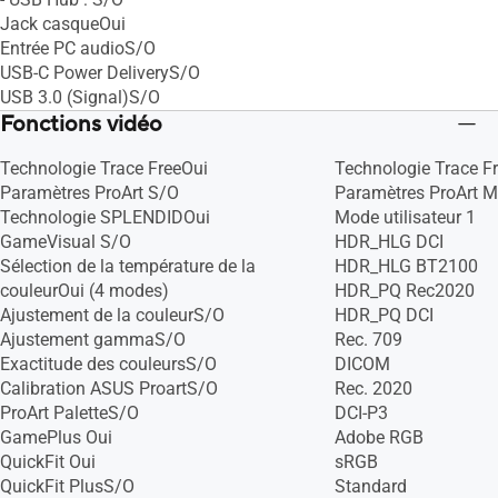
Jack casqueOui
Entrée PC audioS/O
USB-C Power DeliveryS/O
USB 3.0 (Signal)S/O
Fonctions vidéo
Technologie Trace FreeOui
Technologie Trace F
Paramètres ProArt S/O
Paramètres ProArt Mo
Technologie SPLENDIDOui
Mode utilisateur 1
GameVisual S/O
HDR_HLG DCI
Sélection de la température de la
HDR_HLG BT2100
couleurOui (4 modes)
HDR_PQ Rec2020
Ajustement de la couleurS/O
HDR_PQ DCI
Ajustement gammaS/O
Rec. 709
Exactitude des couleursS/O
DICOM
Calibration ASUS ProartS/O
Rec. 2020
ProArt PaletteS/O
DCI-P3
GamePlus Oui
Adobe RGB
QuickFit Oui
sRGB
QuickFit PlusS/O
Standard