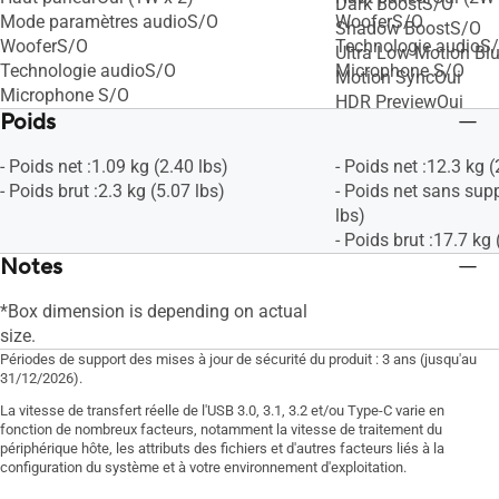
Dark BoostS/O
Mode paramètres audioS/O
WooferS/O
Shadow BoostS/O
WooferS/O
Technologie audioS
Ultra Low Motion Bl
Technologie audioS/O
Microphone S/O
Motion SyncOui
Microphone S/O
HDR PreviewOui
Poids
Widget d'affichageS
Low Blue LightOui
- Poids net :1.09 kg (2.40 lbs)
- Poids net :12.3 kg 
Technologie Eye Car
- Poids brut :2.3 kg (5.07 lbs)
- Poids net sans supp
Caméra webS/O
lbs)
Switch KVM S/O
- Poids brut :17.7 kg 
Notes
*Box dimension is depending on actual
size.
Périodes de support des mises à jour de sécurité du produit : 3 ans (jusqu'au
31/12/2026).
La vitesse de transfert réelle de l'USB 3.0, 3.1, 3.2 et/ou Type-C varie en
fonction de nombreux facteurs, notamment la vitesse de traitement du
périphérique hôte, les attributs des fichiers et d'autres facteurs liés à la
configuration du système et à votre environnement d'exploitation.