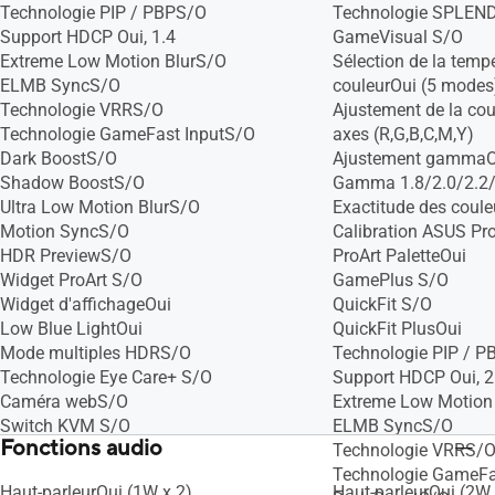
Technologie PIP / PBPS/O
Technologie SPLEN
Support HDCP Oui, 1.4
GameVisual S/O
Extreme Low Motion BlurS/O
Sélection de la tempé
ELMB SyncS/O
couleurOui (5 modes
Technologie VRRS/O
Ajustement de la cou
Technologie GameFast InputS/O
axes (R,G,B,C,M,Y)
Dark BoostS/O
Ajustement gammaOu
Shadow BoostS/O
Gamma 1.8/2.0/2.2/
Ultra Low Motion BlurS/O
Exactitude des coul
Motion SyncS/O
Calibration ASUS Pr
HDR PreviewS/O
ProArt PaletteOui
Widget ProArt S/O
GamePlus S/O
Widget d'affichageOui
QuickFit S/O
Low Blue LightOui
QuickFit PlusOui
Mode multiples HDRS/O
Technologie PIP / P
Technologie Eye Care+ S/O
Support HDCP Oui, 2
Caméra webS/O
Extreme Low Motion
Switch KVM S/O
ELMB SyncS/O
Fonctions audio
Technologie VRRS/
Technologie GameFa
Haut-parleurOui (1W x 2)
Haut-parleurOui (2W 