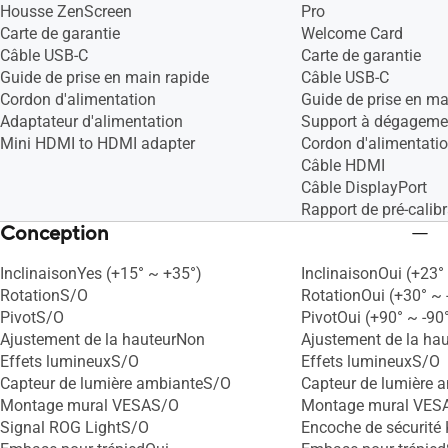
Housse ZenScreen
Pro
Carte de garantie
Welcome Card
Câble USB-C
Carte de garantie
Guide de prise en main rapide
Câble USB-C
Cordon d'alimentation
Guide de prise en ma
Adaptateur d'alimentation
Support à dégageme
Mini HDMI to HDMI adapter
Cordon d'alimentati
Câble HDMI
Câble DisplayPort
Rapport de pré-calib
Conception
InclinaisonYes (+15° ~ +35°)
InclinaisonOui (+23° 
RotationS/O
RotationOui (+30° ~ 
PivotS/O
PivotOui (+90° ~ -90
Ajustement de la hauteurNon
Ajustement de la h
Effets lumineuxS/O
Effets lumineuxS/O
Capteur de lumière ambianteS/O
Capteur de lumière 
Montage mural VESAS/O
Montage mural VE
Signal ROG LightS/O
Encoche de sécurité