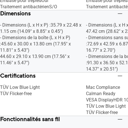
Embase pour trépiedOui
Embase pour trépie
Traitement antibactérienS/O
Traitement antibact
Dimensions
- Dimensions (L x H x P) :35.79 x 22.48 x
- Dimensions (L x H x
1.15 cm (14.09" x 8.85" x 0.45")
47.42 cm (28.62" x 2
- Dimensions de la boîte (L x H x P)
- Dimensions sans su
:45.60 x 30.00 x 13.80 cm (17.95" x
:72.69 x 42.59 x 6.8
11.81" x 5.43")
16.77" x 2.70")
44.60 x 29.10 x 13.90 cm (17.56" x
- Dimensions de la bo
11.46" x 5.47")
:91.30 x 36.50 x 52.
14.37" x 20.51")
Certifications
TÜV Low Blue Light
Mac Compliance
TÜV Flicker-free
Calman Ready
VESA DisplayHDR 1
TÜV Low Blue Light
TÜV Flicker-free
Fonctionnalités sans fil