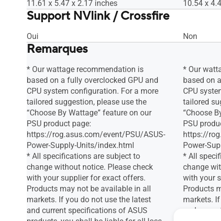
11.61 x 5.47 x 2.17 inches
10.54 x 4.
Support NVlink / Crossfire
Oui
Non
Remarques
* Our wattage recommendation is
* Our watt
based on a fully overclocked GPU and
based on a
CPU system configuration. For a more
CPU system
tailored suggestion, please use the
tailored su
“Choose By Wattage” feature on our
“Choose By
PSU product page:
PSU produ
https://rog.asus.com/event/PSU/ASUS-
https://r
Power-Supply-Units/index.html
Power-Supp
* All specifications are subject to
* All speci
change without notice. Please check
change wit
with your supplier for exact offers.
with your s
Products may not be available in all
Products ma
markets. If you do not use the latest
markets. If
and current specifications of ASUS
and curren