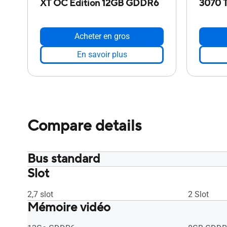
XT OC Edition 12GB GDDR6
3070 T
Acheter en gros
En savoir plus
Compare details
Bus standard
Slot
PCI Express 4.0
PCI Expres
2,7 slot
2 Slot
Mémoire vidéo