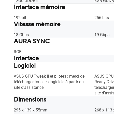
12Go GDDR6
8GB GDDR
Interface mémoire
192-bit
256 bits
Vitesse mémoire
18 Gbps
19 Gbps
AURA SYNC
RGB
Interface
Logiciel
Oui x 1 (HDMI 2.1), Oui x 3 (DisplayPort
Oui x 1 (HD
1.4a), HDCP Support : Oui (2.3)
1.4a), HDC
ASUS GPU Tweak II et pilotes : merci de
ASUS GPU 
télécharger tous les logiciels à partir du
Ready Drive
site d’assistance.
télécharger
site d'assi
Dimensions
295 x 139 x 55mm
268 x 113