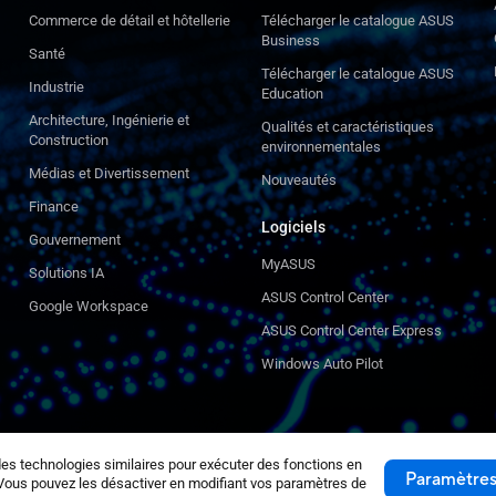
Commerce de détail et hôtellerie
Télécharger le catalogue ASUS
Business
Santé
Télécharger le catalogue ASUS
Industrie
Education
Architecture, Ingénierie et
Qualités et caractéristiques
Construction
environnementales
Médias et Divertissement
Nouveautés
Finance
Logiciels
Gouvernement
MyASUS
Solutions IA
ASUS Control Center
Google Workspace
ASUS Control Center Express
Windows Auto Pilot
es technologies similaires pour exécuter des fonctions en
Paramètres
. Vous pouvez les désactiver en modifiant vos paramètres de