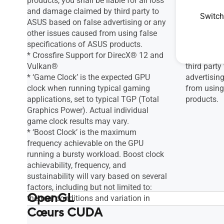
products, you shall be liable for all loss
products, y
and damage claimed by third party to
and damage
Switch
ASUS based on false advertising or any
ASUS based
other issues caused from using false
other issu
specifications of ASUS products.
specificat
* Crossfire Support for DirecX® 12 and
for all lo
Vulkan®
third part
* ‘Game Clock’ is the expected GPU
advertisin
clock when running typical gaming
from using
applications, set to typical TGP (Total
products.
Graphics Power). Actual individual
game clock results may vary.
* ‘Boost Clock’ is the maximum
frequency achievable on the GPU
running a bursty workload. Boost clock
achievability, frequency, and
sustainability will vary based on several
factors, including but not limited to:
OpenGL
thermal conditions and variation in
applications and workloads.
Cœurs CUDA
OpenGL®4.6
OpenGL®4