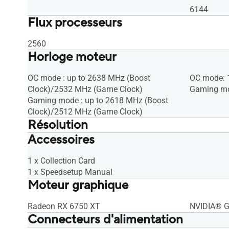
6144
Flux processeurs
2560
Horloge moteur
OC mode : up to 2638 MHz (Boost
OC mode: 
Clock)/2532 MHz (Game Clock)
Gaming mo
Gaming mode : up to 2618 MHz (Boost
Clock)/2512 MHz (Game Clock)
Résolution
Accessoires
Digital Max Resolution 7680 x 4320
Digital Ma
1 x Collection Card
1 x Speedsetup Manual
Moteur graphique
Radeon RX 6750 XT
NVIDIA® G
Connecteurs d'alimentation