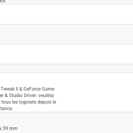
6X
MI 2.1), Oui x 3 (DisplayPort
P Support : Oui (2.3)
Tweak II & GeForce Game
r & Studio Driver: veuillez
 tous les logiciels depuis le
stance.
 x 39 mm