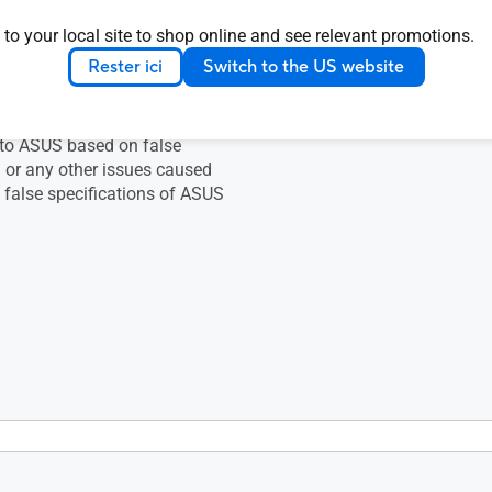
ou shall be liable for all loss
 claimed by third party to
 to your local site to shop online and see relevant promotions.
 on false advertising or any
Rester ici
Switch to the US website
es caused from using false
ions of ASUS products.liable
ss and damage claimed by
y to ASUS based on false
g or any other issues caused
 false specifications of ASUS
.6