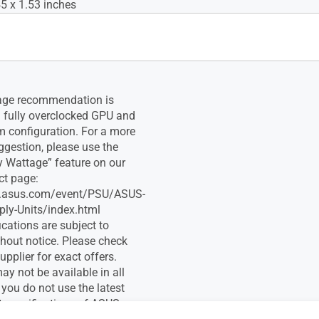
45 x 1.53 inches
age recommendation is
 fully overclocked GPU and
 configuration. For a more
ggestion, please use the
 Wattage” feature on our
ct page:
og.asus.com/event/PSU/ASUS-
ly-Units/index.html
fications are subject to
hout notice. Please check
upplier for exact offers.
y not be available in all
 you do not use the latest
t specifications of ASUS