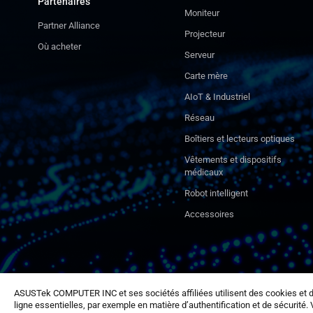
Partenaires
Moniteur
Partner Alliance
Projecteur
Où acheter
Serveur
Carte mère
AIoT & Industriel
Réseau
Boîtiers et lecteurs optiques
Vêtements et dispositifs
médicaux
Robot intelligent
Accessoires
ASUSTek COMPUTER INC et ses sociétés affiliées utilisent des cookies et d
ligne essentielles, par exemple en matière d’authentification et de sécurité