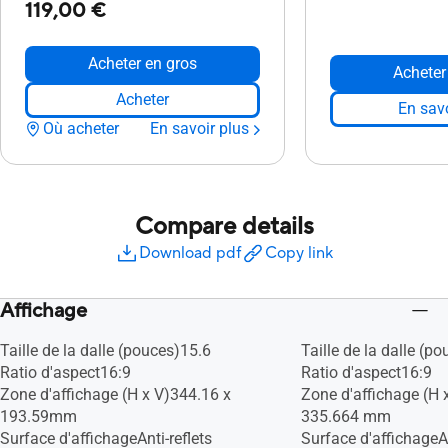
119,00 €
Acheter en gros
Acheter
Acheter
En savo
Où acheter
En savoir plus
Compare details
Download pdf
Copy link
Affichage
Taille de la dalle (pouces)15.6
Taille de la dalle (p
Ratio d'aspect16:9
Ratio d'aspect16:9
Zone d'affichage (H x V)344.16 x
Zone d'affichage (H 
193.59mm
335.664 mm
Surface d'affichageAnti-reflets
Surface d'affichageAn