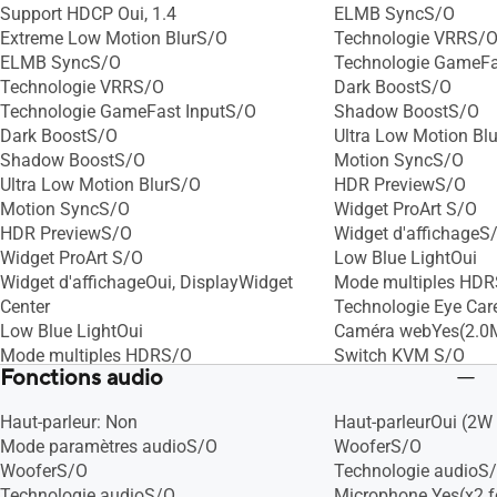
Support HDCP Oui, 1.4
ELMB SyncS/O
Extreme Low Motion BlurS/O
Technologie VRRS/
ELMB SyncS/O
Technologie GameFa
Technologie VRRS/O
Dark BoostS/O
Technologie GameFast InputS/O
Shadow BoostS/O
Dark BoostS/O
Ultra Low Motion Bl
Shadow BoostS/O
Motion SyncS/O
Ultra Low Motion BlurS/O
HDR PreviewS/O
Motion SyncS/O
Widget ProArt S/O
HDR PreviewS/O
Widget d'affichageS
Widget ProArt S/O
Low Blue LightOui
Widget d'affichageOui, DisplayWidget
Mode multiples HD
Center
Technologie Eye Car
Low Blue LightOui
Caméra webYes(2.0M 
Mode multiples HDRS/O
Switch KVM S/O
Fonctions audio
Technologie Eye Care+ S/O
Caméra webS/O
Haut-parleur: Non
Haut-parleurOui (2W 
Switch KVM S/O
Mode paramètres audioS/O
WooferS/O
WooferS/O
Technologie audioS
Technologie audioS/O
Microphone Yes(x2 f