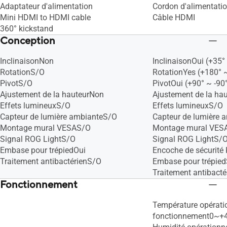
Adaptateur d'alimentation
Cordon d'alimentati
Mini HDMI to HDMI cable
Câble HDMI
360° kickstand
Conception
InclinaisonNon
InclinaisonOui (+35° 
RotationS/O
RotationYes (+180° ~
PivotS/O
PivotOui (+90° ~ -90
Ajustement de la hauteurNon
Ajustement de la h
Effets lumineuxS/O
Effets lumineuxS/O
Capteur de lumière ambianteS/O
Capteur de lumière 
Montage mural VESAS/O
Montage mural VE
Signal ROG LightS/O
Signal ROG LightS/
Embase pour trépiedOui
Encoche de sécurité
Traitement antibactérienS/O
Embase pour trépie
Traitement antibact
Fonctionnement
Température opérati
fonctionnement0~+