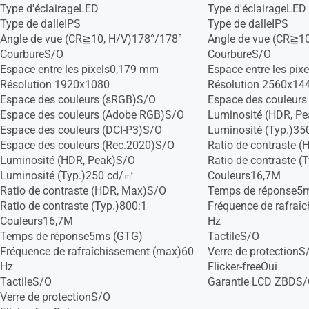
Type d'éclairageLED
Type d'éclairageLED
Type de dalleIPS
Type de dalleIPS
Angle de vue (CR≧10, H/V)178°/178°
Angle de vue (CR≧1
CourbureS/O
CourbureS/O
Espace entre les pixels0,179 mm
Espace entre les pi
Résolution 1920x1080
Résolution 2560x14
Espace des couleurs (sRGB)S/O
Espace des couleur
Espace des couleurs (Adobe RGB)S/O
Luminosité (HDR, P
Espace des couleurs (DCI-P3)S/O
Luminosité (Typ.)3
Espace des couleurs (Rec.2020)S/O
Ratio de contraste 
Luminosité (HDR, Peak)S/O
Ratio de contraste (
Luminosité (Typ.)250 cd/㎡
Couleurs16,7M
Ratio de contraste (HDR, Max)S/O
Temps de réponse5
Ratio de contraste (Typ.)800:1
Fréquence de rafraî
Couleurs16,7M
Hz
Temps de réponse5ms (GTG)
TactileS/O
Fréquence de rafraîchissement (max)60
Verre de protectionS
Hz
Flicker-freeOui
TactileS/O
Garantie LCD ZBDS
Verre de protectionS/O