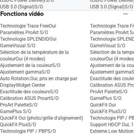
USB-C Power DeliveryS/O
USB-C Power Delive
USB 3.0 (Signal)S/O
USB 3.0 (Signal)S/O
Fonctions vidéo
Technologie Trace FreeOui
Technologie Trace F
Paramètres ProArt S/O
Paramètres ProArt S
Technologie SPLENDIDOui
Technologie SPLEN
GameVisual S/O
GameVisual S/O
Sélection de la température de la
Sélection de la tempé
couleurOui (4 modes)
couleurOui (4 modes
Ajustement de la couleurS/O
Ajustement de la co
Ajustement gammaS/O
Ajustement gamma
Auto Rotation:Oui, pris en charge par
Exactitude des coul
DisplayWidget Center
Calibration ASUS Pr
Exactitude des couleursS/O
ProArt PaletteS/O
Calibration ASUS ProartS/O
GamePlus S/O
ProArt PaletteS/O
QuickFit Oui
GamePlus S/O
QuickFit PlusS/O
QuickFit Oui (photo/grille d'alignement)
Technologie PIP / 
QuickFit PlusS/O
Support HDCP Oui, 1
Technologie PIP / PBPS/O
Extreme Low Motion