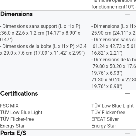
Humidité opérationne
fonctionnement10
Dimensions
- Dimensions sans support (L x H x P)
- Dimensions (L x H x
:36.0 x 22.6 x 1.2 cm (14.17" x 8.90" x
25.90 cm (24.11" x 2
0.47")
- Dimensions sans su
- Dimensions de la boîte (L x H x P) :43.4
:61.24 x 42.73 x 5.6
x 29.0 x 7.6 cm (17.09" x 11.42" x 2.99")
16.82" x 2.21")
- Dimensions de la bo
:79.80 x 50.20 x 17.
19.76" x 6.93")
71.30 x 50.20 x 22.8
19.76" x 8.98")
Certifications
FSC MIX
TÜV Low Blue Light
TÜV Low Blue Light
TÜV Flicker-free
TÜV Flicker-free
EPEAT Silver
Energy Star
Energy Star
Ports E/S