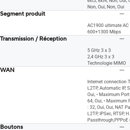
ext3, ext4, Non, Oui, 
Non, Oui, Non, Oui
Segment produit
AC1900 ultimate AC 
600+1300 Mbps
Transmission / Réception
5 GHz 3 x 3
2,4 GHz 3 x 3
Technologie MIMO
WAN
Internet connection 
L2TP, Automatic IP, St
Oui, • Maximum Port
64, Oui, • Maximum P
: 32, Oui, Oui, NAT P
L2TP, IPSec, RTSP, H
Passthrough,PPPoE 
Boutons