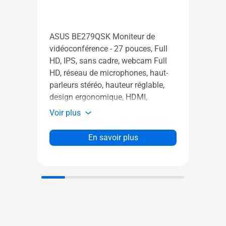
ASUS
touch
ASUS BE279QSK Moniteur de
visib
vidéoconférence - 27 pouces, Full
10 po
HD, IPS, sans cadre, webcam Full
Deliv
HD, réseau de microphones, haut-
Chain
parleurs stéréo, hauteur réglable,
ergon
Voir 
design ergonomique, HDMI,
faibl
protection des yeux, faible lumière
Voir plus
scint
bleue, Flicker Free, montage mural
régla
possible
En savoir plus
lumin