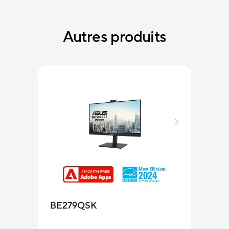
Autres produits
BE2
BE279QSK