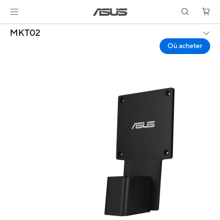
MKT02
Où acheter