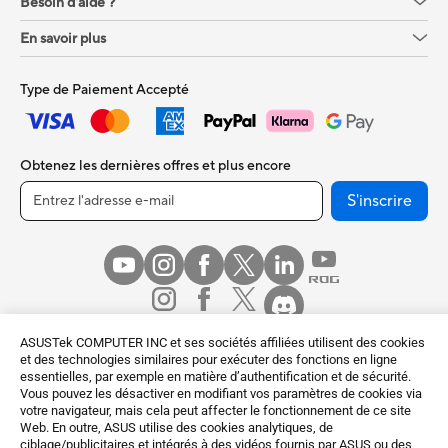
Besoin d'aide ?
En savoir plus
Type de Paiement Accepté
Obtenez les dernières offres et plus encore
S'inscrire
ASUSTek COMPUTER INC et ses sociétés affiliées utilisent des cookies
et des technologies similaires pour exécuter des fonctions en ligne
essentielles, par exemple en matière d’authentification et de sécurité.
France / Français
Vous pouvez les désactiver en modifiant vos paramètres de cookies via
votre navigateur, mais cela peut affecter le fonctionnement de ce site
©ASUSTeK Computer Inc. Tous droits réservés.
Web. En outre, ASUS utilise des cookies analytiques, de
ciblage/publicitaires et intégrés à des vidéos fournis par ASUS ou des