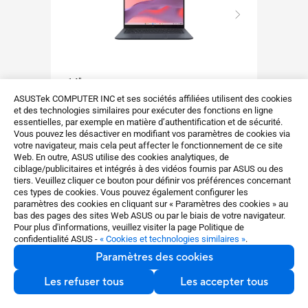
14"
15.6"
ASUS Chromebook CM14
ASU
ASUSTek COMPUTER INC et ses sociétés affiliées utilisent des cookies
et des technologies similaires pour exécuter des fonctions en ligne
(CM1405)
(CM
essentielles, par exemple en matière d’authentification et de sécurité.
Vous pouvez les désactiver en modifiant vos paramètres de cookies via
votre navigateur, mais cela peut affecter le fonctionnement de ce site
Web. En outre, ASUS utilise des cookies analytiques, de
ciblage/publicitaires et intégrés à des vidéos fournis par ASUS ou des
ChromeOS
Ch
tiers. Veuillez cliquer ce bouton pour définir vos préférences concernant
ces types de cookies. Vous pouvez également configurer les
Processeur MediaTek Kompanio
Pr
paramètres des cookies en cliquant sur « Paramètres des cookies » au
bas des pages des sites Web ASUS ou par le biais de votre navigateur.
540
54
Pour plus d'informations, veuillez visiter la page Politique de
Poids plume de 1,35 kg
Éc
confidentialité ASUS -
« Cookies et technologies similaires »
.
Jusqu’à 8 Go de mémoire
Ju
Paramètres des cookies
Connectique complète avec
Co
Les refuser tous
Les accepter tous
Voir plus
Voir 
HDMI
HD