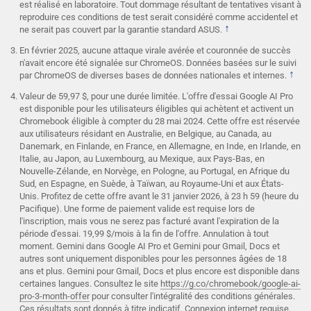
est réalisé en laboratoire. Tout dommage résultant de tentatives visant à
reproduire ces conditions de test serait considéré comme accidentel et
↑
ne serait pas couvert par la garantie standard ASUS.
En février 2025, aucune attaque virale avérée et couronnée de succès
n'avait encore été signalée sur ChromeOS. Données basées sur le suivi
↑
par ChromeOS de diverses bases de données nationales et internes.
Valeur de 59,97 $, pour une durée limitée. L'offre d'essai Google AI Pro
est disponible pour les utilisateurs éligibles qui achètent et activent un
Chromebook éligible à compter du 28 mai 2024. Cette offre est réservée
aux utilisateurs résidant en Australie, en Belgique, au Canada, au
Danemark, en Finlande, en France, en Allemagne, en Inde, en Irlande, en
Italie, au Japon, au Luxembourg, au Mexique, aux Pays-Bas, en
Nouvelle-Zélande, en Norvège, en Pologne, au Portugal, en Afrique du
Sud, en Espagne, en Suède, à Taïwan, au Royaume-Uni et aux États-
Unis. Profitez de cette offre avant le 31 janvier 2026, à 23 h 59 (heure du
Pacifique). Une forme de paiement valide est requise lors de
l'inscription, mais vous ne serez pas facturé avant l'expiration de la
période d'essai. 19,99 $/mois à la fin de l'offre. Annulation à tout
moment. Gemini dans Google AI Pro et Gemini pour Gmail, Docs et
autres sont uniquement disponibles pour les personnes âgées de 18
ans et plus. Gemini pour Gmail, Docs et plus encore est disponible dans
certaines langues. Consultez le site
https://g.co/chromebook/google-ai-
pro-3-month-offer
pour consulter l'intégralité des conditions générales.
Ces résultats sont donnés à titre indicatif. Connexion internet requise.