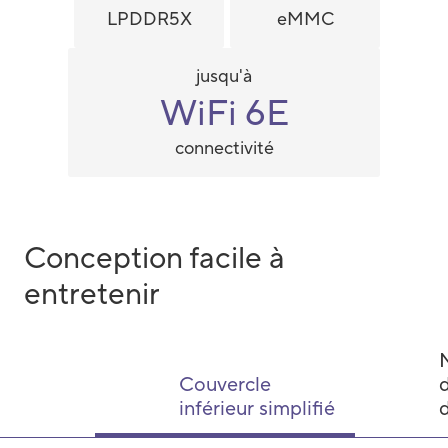
LPDDR5X
eMMC
jusqu'à
WiFi 6E
connectivité
Conception facile à
entretenir
Couvercle
d
inférieur simplifié
d