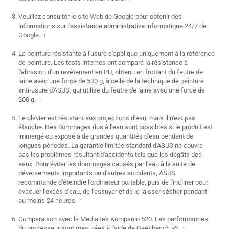
Veuillez consulter le site Web de Google pour obtenir des
informations sur l'assistance administrative informatique 24/7 de
Google.
↑
La peinture résistante à l'usure s'applique uniquement à la référence
de peinture. Les tests internes ont comparé la résistance à
l'abrasion d'un revêtement en PU, obtenu en frottant du feutre de
laine avec une force de 500 g, à celle de la technique de peinture
anti-usure d'ASUS, qui utilise du feutre de laine avec une force de
200 g.
↑
Le clavier est résistant aux projections d'eau, mais il n'est pas
étanche. Des dommages dus à l'eau sont possibles si le produit est
immergé ou exposé à de grandes quantités d'eau pendant de
longues périodes. La garantie limitée standard d'ASUS ne couvre
pas les problèmes résultant d'accidents tels que les dégâts des
eaux. Pour éviter les dommages causés par l'eau à la suite de
déversements importants ou d'autres accidents, ASUS
recommande d'éteindre l'ordinateur portable, puis de l'incliner pour
évacuer l'excès d'eau, de l'essuyer et de le laisser sécher pendant
au moins 24 heures.
↑
Comparaison avec le MediaTek Kompanio 520. Les performances
du processeur sont mesurées à l'aide de Geekbench v6.
↑