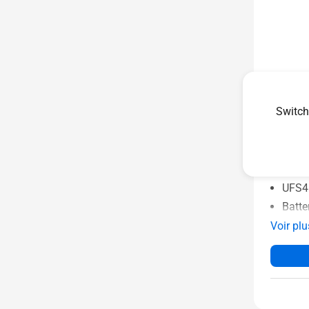
ROG P
Switch
AI2205-
Qual
LPDD
UFS4
Batte
Voir plu