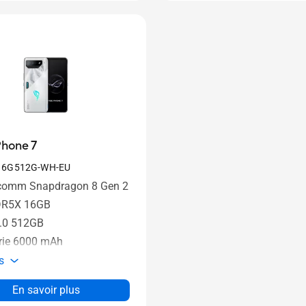
hone 7
16G512G-WH-EU
comm Snapdragon 8 Gen 2
R5X 16GB
.0 512GB
rie 6000 mAh
s
En savoir plus