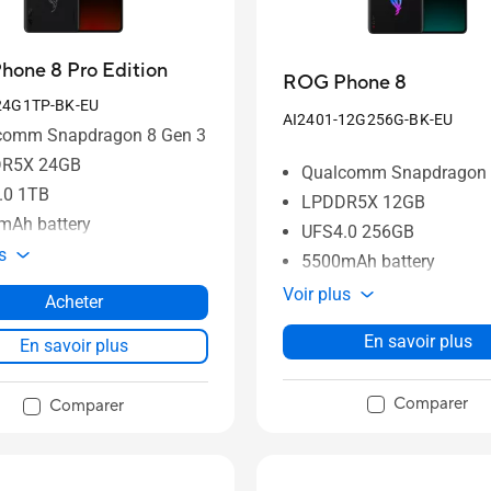
one 8 Pro Edition
ROG Phone 8
24G1TP-BK-EU
AI2401-12G256G-BK-EU
comm Snapdragon 8 Gen 3
R5X 24GB
Qualcomm Snapdragon 
.0 1TB
LPDDR5X 12GB
mAh battery
UFS4.0 256GB
s
5500mAh battery
Voir plus
Acheter
En savoir plus
En savoir plus
Comparer
Comparer