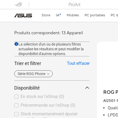
Store
IA
Mobiles
PC portables
PC d
Produits correspondent: 13 Appareil
La sélection d'un ou de plusieurs filtres
actualise les résultats et peut modifier la
disponibilité d'autres options.
Trier et filtrer
Tout effacer
Série ROG Phone
Disponibilité
ROG P
En stock sur l'eShop
(0)
AI2501-
Précommande sur l'eShop
(0)
Qual
Stock momentanément épuisé
LPDD