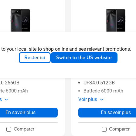
hone 7
ROG Phone 7
 to your local site to shop online and see relevant promotions.
Rester ici
Switch to the US website
12G256G-BK-EU
AI2205-16G512G-BK-EU
comm Snapdragon 8 Gen 2
Qualcomm Snapdragon 
R5X 12GB
LPDDR5X 16GB
.0 256GB
UFS4.0 512GB
rie 6000 mAh
Batterie 6000 mAh
s
Voir plus
En savoir plus
En savoir plus
Comparer
Comparer