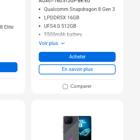
AI2401-16G512GP-BK-EU
Qualcomm Snapdragon 8 Gen 3
LPDDR5X 16GB
UFS4.0 512GB
 Elite
5500mAh battery
Voir plus
Acheter
En savoir plus
Comparer