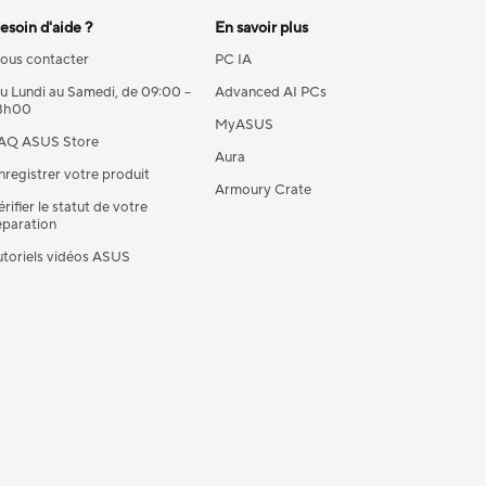
esoin d'aide ?
En savoir plus
ous contacter
PC IA
u Lundi au Samedi, de 09:00 –
Advanced AI PCs
8h00
MyASUS
AQ ASUS Store
Aura
nregistrer votre produit
Armoury Crate
érifier le statut de votre
éparation
utoriels vidéos ASUS