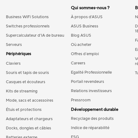
Qui sommes-nous ?
B
Business WiFi Solutions
À propos d'ASUS
N
Switches professionnels
ASUS Business
D
1
Supercalculateur d'IA de bureau
Blog ASUS
F
Serveurs
Où acheter
E
Périphériques
Offres d´emploi
V
Careers
Claviers
r
Egalité Professionnelle
Souris et tapis de souris
T
Portail revendeurs
Casques et écouteurs
Relations investisseurs
Kits de streaming
Pressroom
Mode, sacs et accessoires
Développement durable
Étuis et protections
Recyclage des produits
Adaptateurs et chargeurs
Indice de réparabilité
Docks, dongles et câbles
ESG
Batteries externe