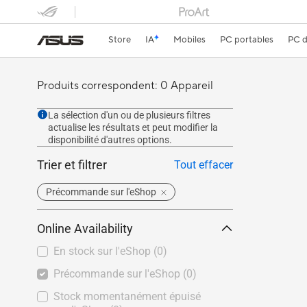
Store
IA
Mobiles
PC portables
PC d
Produits correspondent: 0 Appareil
La sélection d'un ou de plusieurs filtres
actualise les résultats et peut modifier la
disponibilité d'autres options.
Trier et filtrer
Tout effacer
Précommande sur l'eShop
Online Availability
En stock sur l'eShop
(0)
Précommande sur l'eShop
(0)
Stock momentanément épuisé