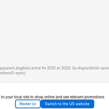
pareils éligibles entre fin 2021 et 2022. Sa disponibilité varie
indows11-spec).
Paiement en plusieurs fois avec Alma ou
Besoin d'aid
Klarna
?
 to your local site to shop online and see relevant promotions.
Une solution de paiement à la fois simple et rapide
Appelez-nous 
Rester ici
Switch to the US website