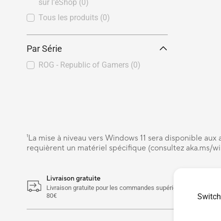
sur l'eShop
(0)
Tous les produits
(0)
Par Série
ROG - Republic of Gamers
(0)
¹La mise à niveau vers Windows 11 sera disponible aux ap
requièrent un matériel spécifique (consultez aka.ms/w
Livraison gratuite
Livraison gratuite pour les commandes supérieures à
80€
Switch