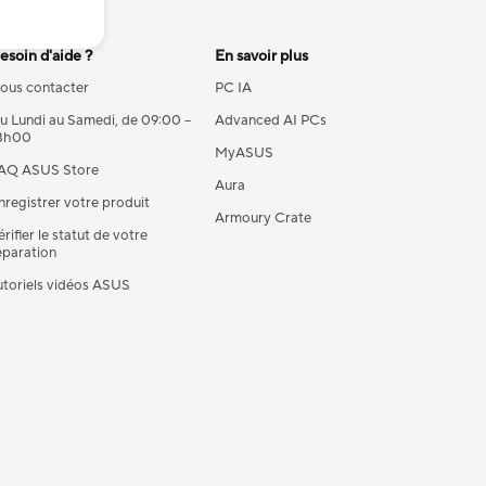
esoin d'aide ?
En savoir plus
ous contacter
PC IA
u Lundi au Samedi, de 09:00 –
Advanced AI PCs
8h00
MyASUS
AQ ASUS Store
Aura
nregistrer votre produit
Armoury Crate
érifier le statut de votre
éparation
utoriels vidéos ASUS