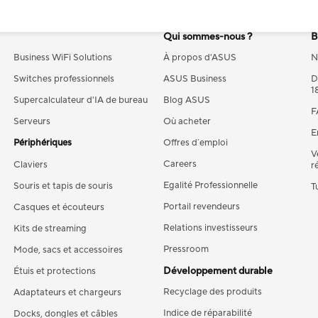
s
All series
Qui sommes-nous ?
B
Business WiFi Solutions
À propos d'ASUS
N
Switches professionnels
ASUS Business
D
1
Supercalculateur d'IA de bureau
Blog ASUS
F
Serveurs
Où acheter
E
Périphériques
Offres d´emploi
V
Careers
Claviers
r
Egalité Professionnelle
Souris et tapis de souris
T
Portail revendeurs
Casques et écouteurs
Relations investisseurs
Kits de streaming
Pressroom
Mode, sacs et accessoires
Développement durable
Étuis et protections
Recyclage des produits
Adaptateurs et chargeurs
Indice de réparabilité
Docks, dongles et câbles