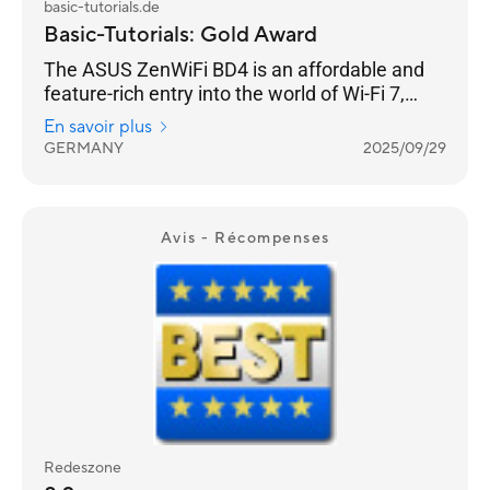
basic-tutorials.de
Basic-Tutorials: Gold Award
The ASUS ZenWiFi BD4 is an affordable and
feature-rich entry into the world of Wi-Fi 7,
offering solid coverage and a host of
En savoir plus
impressive features.
GERMANY
2025/09/29
Avis - Récompenses
Redeszone