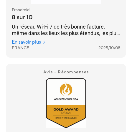
Frandroid
8 sur 10
Un réseau Wi-Fi 7 de très bonne facture,
même dans les lieux les plus étendus, les plus
« accidentés » : aucune zone « blanche » ne lui
En savoir plus
résiste. [...] un design très bien pensé de ses
FRANCE
2025/10/08
bornes – avec deux ports Ethernet RJ45 2,5
GbE sur chaque – et un environnement logiciel
remarquable.
Avis - Récompenses