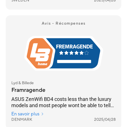
SWEDEN
2025/04/28
Avis - Récompenses
Lyd & Billede
Framragende
ASUS ZenWifi BD4 costs less than the luxury
models and most people wont be able to tell
the difference
En savoir plus
DENMARK
2025/04/28