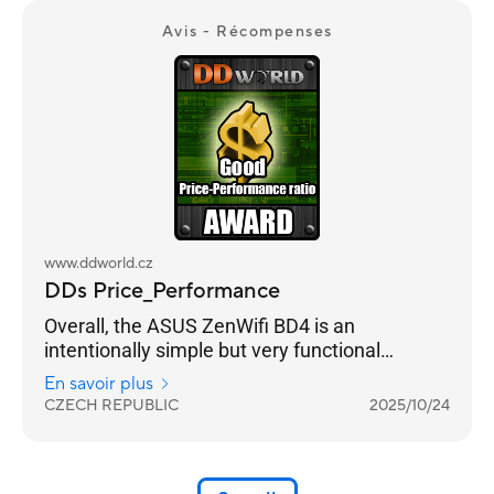
Avis - Récompenses
www.ddworld.cz
DDs Price_Performance
Overall, the ASUS ZenWifi BD4 is an
intentionally simple but very functional
practical solution for strengthening your home
En savoir plus
internet coverage. And in combination with a
CZECH REPUBLIC
2025/10/24
standard lower-price home router, it is a very
beneficial and functional set.