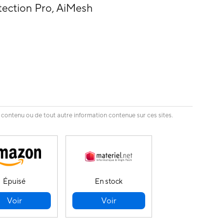
tection Pro, AiMesh
 contenu ou de tout autre information contenue sur ces sites.
Épuisé
En stock
Voir
Voir