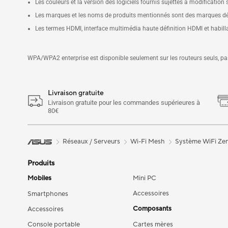
Les couleurs et la version des logiciels fournis sujettes à modification 
Les marques et les noms de produits mentionnés sont des marques dép
Les termes HDMI, interface multimédia haute définition HDMI et habi
WPA/WPA2 enterprise est disponible seulement sur les routeurs seuls, p
Livraison gratuite
Livraison gratuite pour les commandes supérieures à
80€
Réseaux / Serveurs
Wi-Fi Mesh
Système WiFi Ze
Produits
Mobiles
Mini PC
Accessoires
Smartphones
Composants
Accessoires
Console portable
Cartes mères