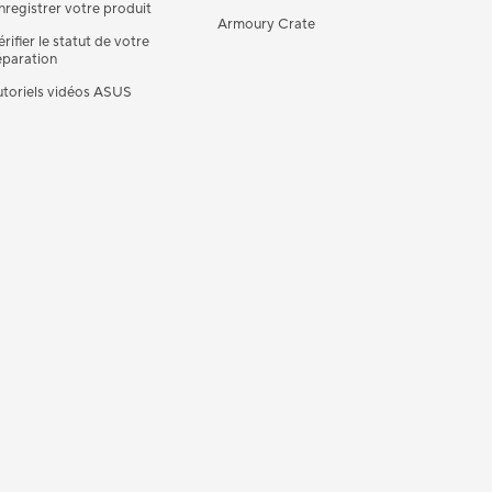
nregistrer votre produit
Armoury Crate
érifier le statut de votre
éparation
utoriels vidéos ASUS