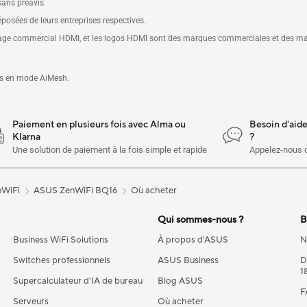
sans préavis.
osées de leurs entreprises respectives.
llage commercial HDMI, et les logos HDMI sont des marques commerciales et des ma
as en mode AiMesh.
Paiement en plusieurs fois avec Alma ou
Besoin d'aid
Klarna
?
Une solution de paiement à la fois simple et rapide
Appelez-nous 
nWiFi
ASUS ZenWiFi BQ16
Où acheter
Qui sommes-nous ?
B
Business WiFi Solutions
À propos d'ASUS
N
Switches professionnels
ASUS Business
D
1
Supercalculateur d'IA de bureau
Blog ASUS
F
Serveurs
Où acheter