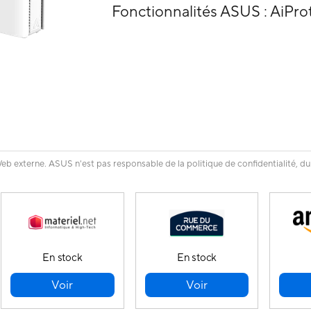
Fonctionnalités ASUS : AiPro
eb externe. ASUS n'est pas responsable de la politique de confidentialité, du
En stock
En stock
Voir
Voir