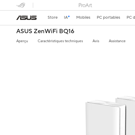
Store
IA
Mobiles
PC portables
PC d
ASUS ZenWiFi BQ16
Aperçu
Caractéristiques techniques
Avis
Assistance