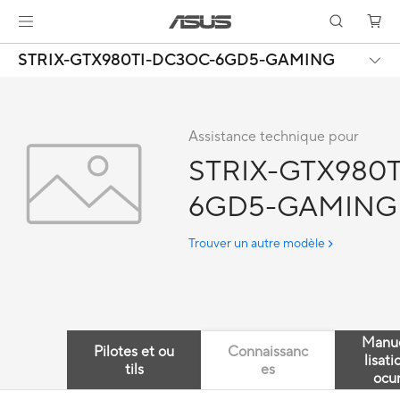
STRIX-GTX980TI-DC3OC-6GD5-GAMING
Assistance technique pour
STRIX-GTX980
6GD5-GAMING
Trouver un autre modèle
Manue
Pilotes et ou
Connaissanc
lisati
tils
es
ocu