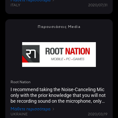
Μάθετε περισσότερα
ITALY
2020/07/31
Παρουσιάσεις Media
Root Nation
I recommend taking the Noise-Canceling Mic
only with the prior knowledge that you will not
be recording sound on the microphone, only
communicating, and the noises around you
Μάθετε περισσότερα
will be frequent, abundant and inevitable.
UKRAINE
2020/03/19