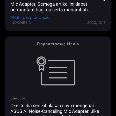
Mic Adapter. Semoga artikel ini dapat
bermanfaat bagimu serta menambah
wawasan kamu mengenai dunia teknologi
Μάθετε περισσότερα
terutama mengenai gadget dan teknologi
INDONESIA
2020/10/15
terbaru yang merupakan sebuah keharusan di
era masa kini. Untuk dapat info lain seputar
dunia teknologi, stay tune di Futureloka.com
karena kami akan terus menyajikan artikel
Παρουσιάσεις Media
informatif untuk kamu semua
play cubic
Oke itu dia sedikit ulasan saya mengenai
ASUS AI Noise-Canceling Mic Adapter. Jika