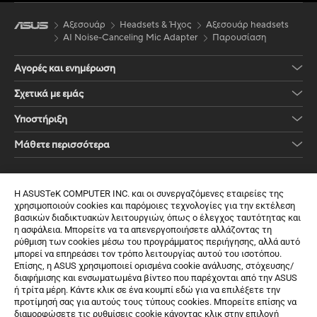
Αξεσουάρ
Headsets & Ήχος
Αξεσουάρ headsets
AI Noise-Canceling Mic Adapter
Παρουσίαση
Αγορές και ενημέρωση
Σχετικά με εμάς
Υποστήριξη
Μάθετε περισσότερα
Λάβετε τις τελευταίες προσφορές και πολλά άλλα
Η ASUSTeK COMPUTER INC. και οι συνεργαζόμενες εταιρείες της
Εγγραφή
χρησιμοποιούν cookies και παρόμοιες τεχνολογίες για την εκτέλεση
βασικών διαδικτυακών λειτουργιών, όπως ο έλεγχος ταυτότητας και
η ασφάλεια. Μπορείτε να τα απενεργοποιήσετε αλλάζοντας τη
ρύθμιση των cookies μέσω του προγράμματος περιήγησης, αλλά αυτό
μπορεί να επηρεάσει τον τρόπο λειτουργίας αυτού του ισοτόπου.
Επίσης, η ASUS χρησιμοποιεί ορισμένα cookie ανάλυσης, στόχευσης/
διαφήμισης και ενσωματωμένα βίντεο που παρέχονται από την ASUS
ή τρίτα μέρη. Κάντε κλικ σε ένα κουμπί εδώ για να επιλέξετε την
προτίμησή σας για αυτούς τους τύπους cookies. Μπορείτε επίσης να
διαμορφώσετε τις ρυθμίσεις cookie κάνοντας κλικ στην επιλογή