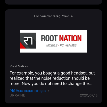
Παρουσιάσεις Media
Root Nation
For example, you bought a good headset, but
realized that the noise reduction should be
more. Now you do not need to change the
headphones to one of the above models, just
Μάθετε περισσότερα
buy an AI Noise-Canceling Mic adapter, and it
UKRAINE
2020/07/18
will provide the same opportunities for less.