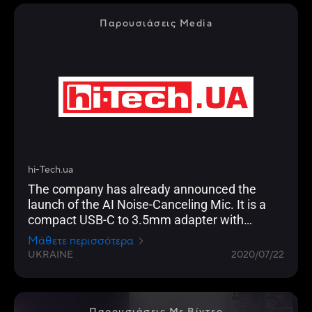
Παρουσιάσεις Media
hi-Tech.ua
The company has already announced the
launch of the AI Noise-Canceling Mic. It is a
compact USB-C to 3.5mm adapter with
integrated intelligent noise canceling
Μάθετε περισσότερα
technology.
UKRAINE
2020/07/22