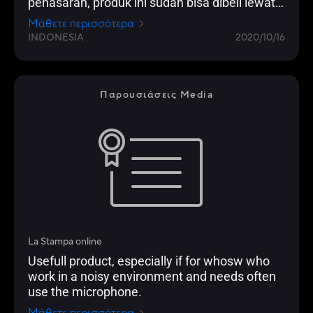
penasaran, produk ini sudah bisa dibeli lewat
toko-toko online kesayangan kalian, atau
Μάθετε περισσότερα
datang ke toko offline langsung. Yang
INDONESIA
2020/10/16
penasaran dengan spesifikasi teknisnya
silahkan simak spek-nya di bawah ini.
Informasi detil mengenai produk ada di sini.
Παρουσιάσεις Media
La Stampa online
Usefull product, especially if for whosw who
work in a noisy environment and needs often
use the microphone.