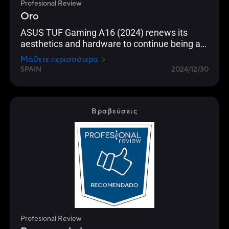
Profesional Review
Oro
ASUS TUF Gaming A16 (2024) renews its
aesthetics and hardware to continue being a
reference as gaming equipment in 2024/25
Μάθετε περισσότερα
SPAIN
2024/12/30
Βραβεύσεις
Profesional Review