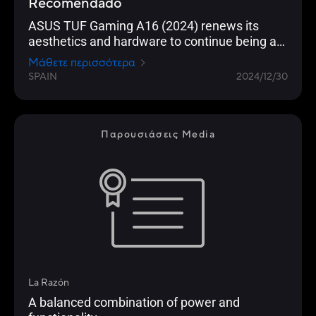
Recomendado
ASUS TUF Gaming A16 (2024) renews its
aesthetics and hardware to continue being a
reference as gaming equipment in 2024/25
Μάθετε περισσότερα
SPAIN
2024/12/30
Παρουσιάσεις Media
La Razón
A balanced combination of power and