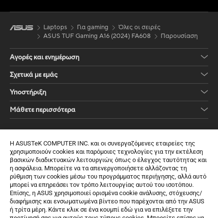
Laptops
Για gaming
Όλες οι σειρές
ASUS TUF Gaming A16 (2024) FA608
Παρουσίαση
Αγορές και ενημέρωση
Σχετικά με εμάς
Υποστήριξη
Μάθετε περισσότερα
Λάβετε τις τελευταίες προσφορές και πολλά άλλα
Η ASUSTeK COMPUTER INC. και οι συνεργαζόμενες εταιρείες της
Εγγραφή
χρησιμοποιούν cookies και παρόμοιες τεχνολογίες για την εκτέλεση
βασικών διαδικτυακών λειτουργιών, όπως ο έλεγχος ταυτότητας και
η ασφάλεια. Μπορείτε να τα απενεργοποιήσετε αλλάζοντας τη
ρύθμιση των cookies μέσω του προγράμματος περιήγησης, αλλά αυτό
μπορεί να επηρεάσει τον τρόπο λειτουργίας αυτού του ισοτόπου.
Επίσης, η ASUS χρησιμοποιεί ορισμένα cookie ανάλυσης, στόχευσης/
διαφήμισης και ενσωματωμένα βίντεο που παρέχονται από την ASUS
ή τρίτα μέρη. Κάντε κλικ σε ένα κουμπί εδώ για να επιλέξετε την
προτίμησή σας για αυτούς τους τύπους cookies. Μπορείτε επίσης να